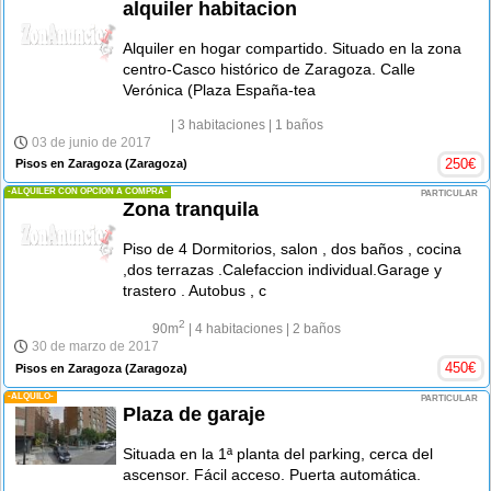
alquiler habitacion
Alquiler en hogar compartido. Situado en la zona
centro-Casco histórico de Zaragoza. Calle
Verónica (Plaza España-tea
| 3 habitaciones
| 1 baños
03 de junio de 2017
250
€
Pisos en Zaragoza
(Zaragoza)
-ALQUILER CON OPCIÓN A COMPRA-
PARTICULAR
Zona tranquila
Piso de 4 Dormitorios, salon , dos baños , cocina
,dos terrazas .Calefaccion individual.Garage y
trastero . Autobus , c
2
90m
| 4 habitaciones
| 2 baños
30 de marzo de 2017
450
€
Pisos en Zaragoza
(Zaragoza)
-ALQUILO-
PARTICULAR
Plaza de garaje
Situada en la 1ª planta del parking, cerca del
ascensor. Fácil acceso. Puerta automática.