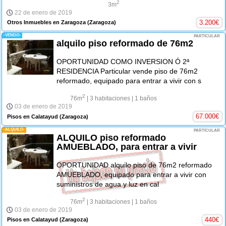
2
3m
22 de enero de 2019
3.200
€
Otros Inmuebles en Zaragoza
(Zaragoza)
-VENDO-
PARTICULAR
alquilo piso reformado de 76m2
OPORTUNIDAD COMO INVERSION Ó 2ª
RESIDENCIA Particular vende piso de 76m2
reformado, equipado para entrar a vivir con s
2
76m
| 3 habitaciones
| 1 baños
03 de enero de 2019
67.000
€
Pisos en Calatayud
(Zaragoza)
-ALQUILO-
PARTICULAR
ALQUILO piso reformado
AMUEBLADO, para entrar a vivir
OPORTUNIDAD alquilo piso de 76m2 reformado
AMUEBLADO, equipado para entrar a vivir con
suministros de agua y luz en cal
2
76m
| 3 habitaciones
| 1 baños
03 de enero de 2019
440
€
Pisos en Calatayud
(Zaragoza)