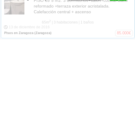
PISO 65´5 m2. 3 dormitorios+salón+cocina+baño
reformado +terraza exterior acristalada.
Calefacción central + ascenso
2
65m
| 3 habitaciones
| 1 baños
13 de diciembre de 2016
85.000
€
Pisos en Zaragoza
(Zaragoza)