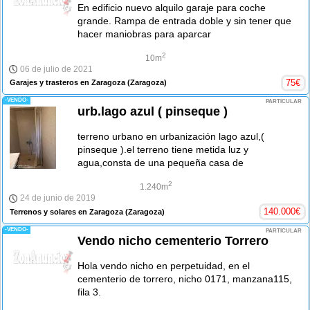
En edificio nuevo alquilo garaje para coche
grande. Rampa de entrada doble y sin tener que
hacer maniobras para aparcar
2
10m
06 de julio de 2021
75
€
Garajes y trasteros en Zaragoza
(Zaragoza)
-VENDO-
PARTICULAR
urb.lago azul ( pinseque )
terreno urbano en urbanización lago azul,(
pinseque ).el terreno tiene metida luz y
agua,consta de una pequeña casa de
2
1.240m
24 de junio de 2019
140.000
€
Terrenos y solares en Zaragoza
(Zaragoza)
-VENDO-
PARTICULAR
Vendo nicho cementerio Torrero
Hola vendo nicho en perpetuidad, en el
cementerio de torrero, nicho 0171, manzana115,
fila 3.