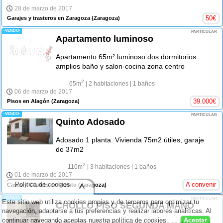
28 de marzo de 2017
50
€
Garajes y trasteros en Zaragoza
(Zaragoza)
-VENDO-
PARTICULAR
Apartamento luminoso
Apartamento 65m² luminoso dos dormitorios
amplios baño y salon-cocina zona centro
2
65m
| 2 habitaciones
| 1 baños
06 de marzo de 2017
39.000
€
Pisos en Alagón
(Zaragoza)
-VENDO-
PARTICULAR
Quinto Adosado
Adosado 1 planta. Vivienda 75m2 útiles, garaje
de 37m2
2
110m
| 3 habitaciones
| 1 baños
01 de marzo de 2017
Política de cookies
A convenir
Casas y Chalets en Quinto
(Zaragoza)
^
-VENDO-
PARTICULAR
Este sitio web utiliza cookies propias y de terceros para optimizar tu
CHOLLO PISO SEGUNDA MANO
navegación, adaptarse a tus preferencias y realizar labores analíticas. Al
continuar navegando aceptas nuestra
política de cookies
.
Aceptar