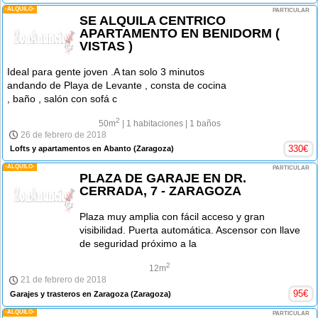
-ALQUILO-
PARTICULAR
SE ALQUILA CENTRICO
APARTAMENTO EN BENIDORM (
VISTAS )
Ideal para gente joven .A tan solo 3 minutos
andando de Playa de Levante , consta de cocina
, baño , salón con sofá c
2
50m
| 1 habitaciones
| 1 baños
26 de febrero de 2018
330
€
Lofts y apartamentos en Abanto
(Zaragoza)
-ALQUILO-
PARTICULAR
PLAZA DE GARAJE EN DR.
CERRADA, 7 - ZARAGOZA
Plaza muy amplia con fácil acceso y gran
visibilidad. Puerta automática. Ascensor con llave
de seguridad próximo a la
2
12m
21 de febrero de 2018
95
€
Garajes y trasteros en Zaragoza
(Zaragoza)
-ALQUILO-
PARTICULAR