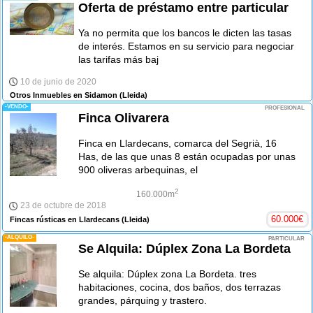
Oferta de préstamo entre particular
Ya no permita que los bancos le dicten las tasas
de interés. Estamos en su servicio para negociar
las tarifas más baj
10 de junio de 2020
Otros Inmuebles en Sidamon
(Lleida)
-VENDO-
PROFESIONAL
Finca Olivarera
Finca en Llardecans, comarca del Segrià, 16
Has, de las que unas 8 están ocupadas por unas
900 oliveras arbequinas, el
2
160.000m
23 de octubre de 2018
60.000
€
Fincas rústicas en Llardecans
(Lleida)
-ALQUILO-
PARTICULAR
Se Alquila: Dúplex Zona La Bordeta
Se alquila: Dúplex zona La Bordeta. tres
habitaciones, cocina, dos baños, dos terrazas
grandes, párquing y trastero.