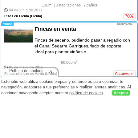
2
130m
| 3 habitaciones
| 2 baños
04 de junio de 2017
700
€
Pisos en Lleida
(Lleida)
-VENDO-
PROFESIONAL
Fincas en venta
Fincas de secano, pudiendo pasar a regadio con
el Canal Segarra Garrigues,riego de soporte
ideal para plantar vinñas o
2
60.000m
01 de mayo de 2016
Política de cookies
^
A convenir
Fincas rústicas en Verdú
(Lleida)
Este sitio web utiliza cookies propias y de terceros para optimizar tu
navegación, adaptarse a tus preferencias y realizar labores analíticas. Al
continuar navegando aceptas nuestra
política de cookies
.
Aceptar