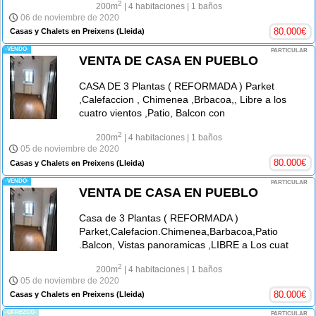
2
200m
| 4 habitaciones
| 1 baños
06 de noviembre de 2020
80.000
€
Casas y Chalets en Preixens
(Lleida)
-VENDO-
PARTICULAR
VENTA DE CASA EN PUEBLO
CASA DE 3 Plantas ( REFORMADA ) Parket
,Calefaccion , Chimenea ,Brbacoa,, Libre a los
cuatro vientos ,Patio, Balcon con
2
200m
| 4 habitaciones
| 1 baños
05 de noviembre de 2020
80.000
€
Casas y Chalets en Preixens
(Lleida)
-VENDO-
PARTICULAR
VENTA DE CASA EN PUEBLO
Casa de 3 Plantas ( REFORMADA )
Parket,Calefacion.Chimenea,Barbacoa,Patio
.Balcon, Vistas panoramicas ,LIBRE a Los cuat
2
200m
| 4 habitaciones
| 1 baños
05 de noviembre de 2020
80.000
€
Casas y Chalets en Preixens
(Lleida)
-OFREZCO-
PARTICULAR