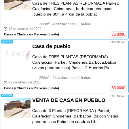
Casa de TRES PLANTAS REFORMADA Parket,
Calefacion, Chimenea , barbacoa. Ventosas
.pueblo de 80h. a 4 km de la poblac
2
200m
| 4 habitaciones
| 1 baños
15 de marzo de 2021
75.000
€
Casas y Chalets en Preixens
(Lleida)
-VENDO-
PARTICULAR
Casa de pueblo
Casa de TRES PLANTAS (REFORMADA)
Calefaccion,Parket, Chimenea,Barbcoa,Balcon,
(vistas panoramicas) Patio + 2 Huertos.Pu
2
220m
| 4 habitaciones
| 1 baños
09 de enero de 2021
80.000
€
Casas y Chalets en Preixens
(Lleida)
-VENDO-
PARTICULAR
VENTA DE CASA EN PUEBLO
Casa de 3 Plantas (REFORMADA ) Parket,
Calefacion,Chimenea, Barbacoa ,Balcon Vistas
panoramicas Patio con cuadras.Libr