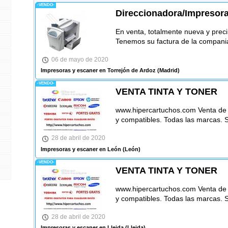
-VENDO-
Direccionadora/Impreso
En venta, totalmente nueva y preci
Tenemos su factura de la compan
06 de mayo de 2020
Impresoras y escaner en Torrejón de Ardoz
(Madrid)
-VENDO-
VENTA TINTA Y TONER
www.hipercartuchos.com Venta de ca
y compatibles. Todas las marcas. 
28 de abril de 2020
Impresoras y escaner en León
(León)
-VENDO-
VENTA TINTA Y TONER
www.hipercartuchos.com Venta de ca
y compatibles. Todas las marcas. 
28 de abril de 2020
Impresoras y escaner en Lleida
(Lleida)