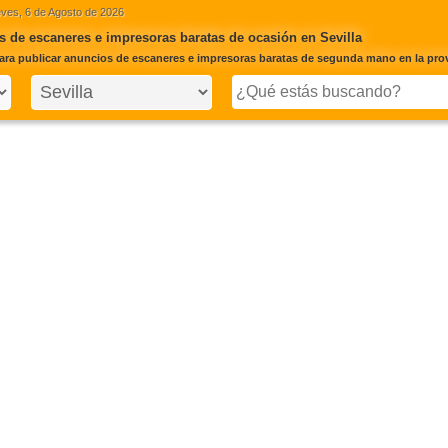
ves, 6 de Agosto de 2026
 de escaneres e impresoras baratas de ocasión en Sevilla
ara publicar anuncios de escaneres e impresoras baratas de segunda mano en la provi