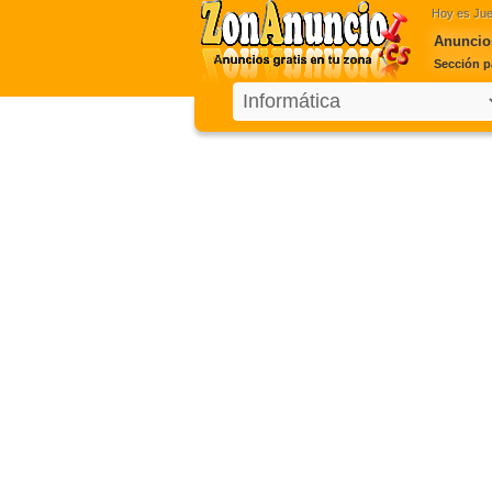
Hoy es
Jue
Anuncios
Sección p