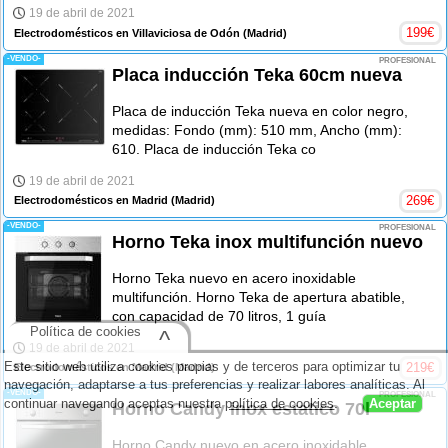
19 de abril de 2021
199
€
Electrodomésticos en Villaviciosa de Odón
(Madrid)
-VENDO-
PROFESIONAL
Placa inducción Teka 60cm nueva
Placa de inducción Teka nueva en color negro,
medidas: Fondo (mm): 510 mm, Ancho (mm):
610. Placa de inducción Teka co
19 de abril de 2021
269
€
Electrodomésticos en Madrid
(Madrid)
-VENDO-
PROFESIONAL
Horno Teka inox multifunción nuevo
Horno Teka nuevo en acero inoxidable
multifunción. Horno Teka de apertura abatible,
con capacidad de 70 litros, 1 guía
Política de cookies
^
19 de abril de 2021
Este sitio web utiliza cookies propias y de terceros para optimizar tu
219
€
Electrodomésticos en Madrid
(Madrid)
navegación, adaptarse a tus preferencias y realizar labores analíticas. Al
-VENDO-
PROFESIONAL
continuar navegando aceptas nuestra
política de cookies
.
Aceptar
Horno Candy inox estatico 70l
Horno Candy nuevo en acero inoxidable,