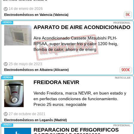
14 de enero de 2026
8
€
Electrodomésticos en Valencia
(Valencia)
-VENDO-
PROFESIONAL
APARATO DE AIRE ACONDICIONADO
Aire Acondicionado Cassete Mitsubishi PLH-
RP5AA, super inverter frio y calor 1200 freig,
Bomba de calor, ahorro de energ
25 de mayo de 2023
900
€
Electrodomésticos en Albatera
(Alicante)
-VENDO-
PARTICULAR
FREIDORA NEVIR
Vendo Freidora, marca NEVIR, en buen estado y
en perfectas condiciones de funcionamiento.
Precio 25 euros. negociable
27 de octubre de 2021
Electrodomésticos en Leganés
(Madrid)
-VENDO-
PROFESIONAL
REPARACION DE FRIGORIFICOS