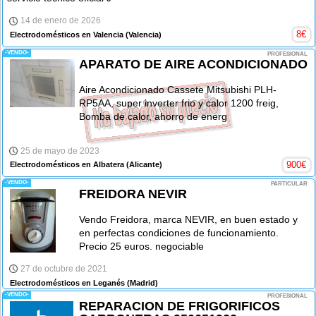
14 de enero de 2026
8
€
Electrodomésticos en Valencia
(Valencia)
-VENDO-
PROFESIONAL
APARATO DE AIRE ACONDICIONADO
Aire Acondicionado Cassete Mitsubishi PLH-
RP5AA, super inverter frio y calor 1200 freig,
Bomba de calor, ahorro de energ
25 de mayo de 2023
900
€
Electrodomésticos en Albatera
(Alicante)
-VENDO-
PARTICULAR
FREIDORA NEVIR
Vendo Freidora, marca NEVIR, en buen estado y
en perfectas condiciones de funcionamiento.
Precio 25 euros. negociable
27 de octubre de 2021
Electrodomésticos en Leganés
(Madrid)
-VENDO-
PROFESIONAL
REPARACION DE FRIGORIFICOS