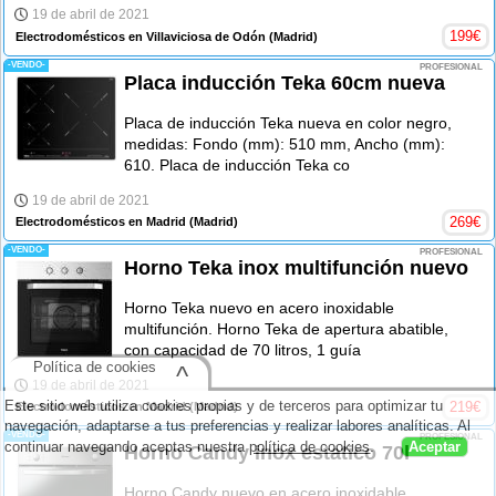
19 de abril de 2021
199
€
Electrodomésticos en Villaviciosa de Odón
(Madrid)
-VENDO-
PROFESIONAL
Placa inducción Teka 60cm nueva
Placa de inducción Teka nueva en color negro,
medidas: Fondo (mm): 510 mm, Ancho (mm):
610. Placa de inducción Teka co
19 de abril de 2021
269
€
Electrodomésticos en Madrid
(Madrid)
-VENDO-
PROFESIONAL
Horno Teka inox multifunción nuevo
Horno Teka nuevo en acero inoxidable
multifunción. Horno Teka de apertura abatible,
con capacidad de 70 litros, 1 guía
Política de cookies
^
19 de abril de 2021
Este sitio web utiliza cookies propias y de terceros para optimizar tu
219
€
Electrodomésticos en Madrid
(Madrid)
navegación, adaptarse a tus preferencias y realizar labores analíticas. Al
-VENDO-
PROFESIONAL
continuar navegando aceptas nuestra
política de cookies
.
Aceptar
Horno Candy inox estatico 70l
Horno Candy nuevo en acero inoxidable,