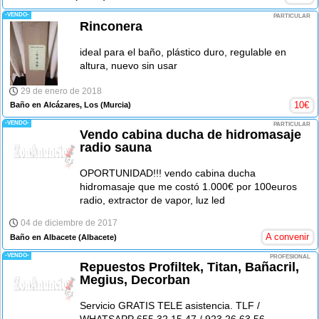
-VENDO-
PARTICULAR
Rinconera
ideal para el baño, plástico duro, regulable en
altura, nuevo sin usar
29 de enero de 2018
10
€
Baño en Alcázares, Los
(Murcia)
-VENDO-
PARTICULAR
Vendo cabina ducha de hidromasaje
radio sauna
OPORTUNIDAD!!! vendo cabina ducha
hidromasaje que me costó 1.000€ por 100euros
radio, extractor de vapor, luz led
04 de diciembre de 2017
A convenir
Baño en Albacete
(Albacete)
-VENDO-
PROFESIONAL
Repuestos Profiltek, Titan, Bañacril,
Megius, Decorban
Servicio GRATIS TELE asistencia. TLF /
WHATSAPP 655 32 15 47 / 923 26 63 56.