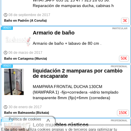
Reparación de mamparas ducha, cabinas h
08 de septiembre de 2017
3
€
Baño en Padrón
(A Coruña)
-VENDO-
PARTICULAR
Armario de baño
Armario de baño + labavo de 80 cm .
06 de marzo de 2017
50
€
Baño en Cartagena
(Murcia)
-VENDO-
PROFESIONAL
liquidación 2 mamparas por cambio
de escaparate
MAMPARA FRONTAL DUCHA 130CM
(MAMPARA 1) -fijo+corredera -vidrio templado
transparente 8mm (fijo)+6mm (corredera)
30 de enero de 2017
150
€
Baño en Balmaseda
(Bizkaia)
Política de cookies
^
-VENDO-
PROFESIONAL
Lote muebles rústicos
Este sitio web utiliza cookies propias y de terceros para optimizar tu