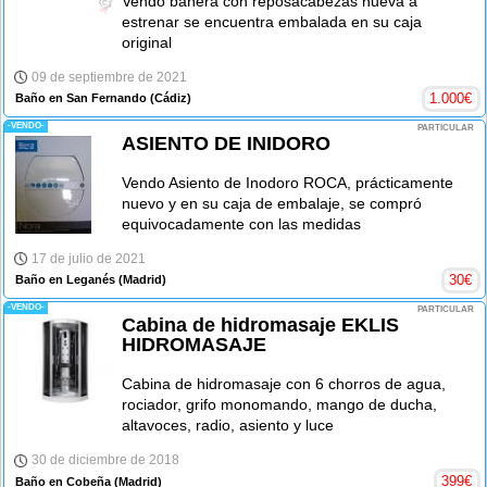
Vendo bañera con reposacabezas nueva a
estrenar se encuentra embalada en su caja
original
09 de septiembre de 2021
1.000
€
Baño en San Fernando
(Cádiz)
-VENDO-
PARTICULAR
ASIENTO DE INIDORO
Vendo Asiento de Inodoro ROCA, prácticamente
nuevo y en su caja de embalaje, se compró
equivocadamente con las medidas
17 de julio de 2021
30
€
Baño en Leganés
(Madrid)
-VENDO-
PARTICULAR
Cabina de hidromasaje EKLIS
HIDROMASAJE
Cabina de hidromasaje con 6 chorros de agua,
rociador, grifo monomando, mango de ducha,
altavoces, radio, asiento y luce
30 de diciembre de 2018
399
€
Baño en Cobeña
(Madrid)