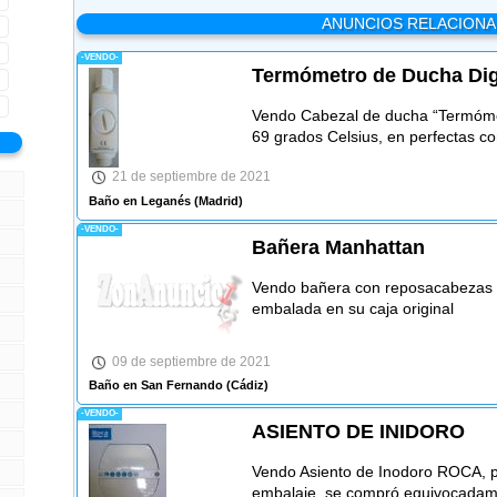
ANUNCIOS RELACION
-VENDO-
Termómetro de Ducha Dig
Vendo Cabezal de ducha “Termómetr
69 grados Celsius, en perfectas c
21 de septiembre de 2021
Baño en Leganés
(Madrid)
-VENDO-
Bañera Manhattan
Vendo bañera con reposacabezas 
embalada en su caja original
09 de septiembre de 2021
Baño en San Fernando
(Cádiz)
-VENDO-
ASIENTO DE INIDORO
Vendo Asiento de Inodoro ROCA, p
embalaje, se compró equivocadam