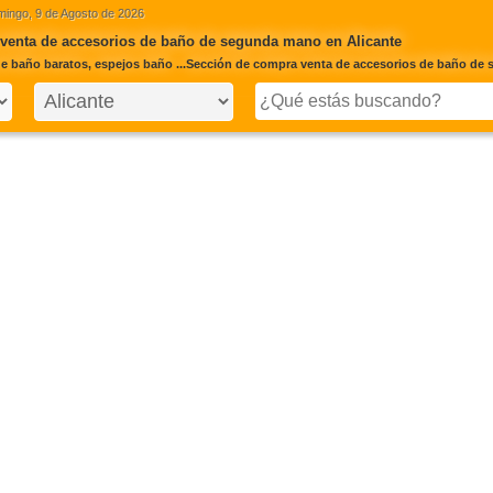
ingo, 9 de Agosto de 2026
venta de accesorios de baño de segunda mano en Alicante
e baño baratos, espejos baño ...Sección de compra venta de accesorios de baño de 