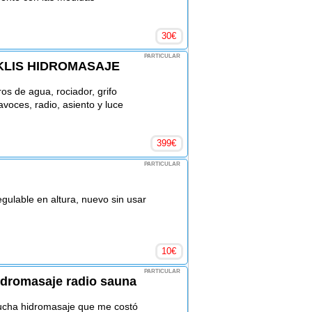
30
€
PARTICULAR
 EKLIS HIDROMASAJE
s de agua, rociador, grifo
oces, radio, asiento y luce
399
€
PARTICULAR
regulable en altura, nuevo sin usar
10
€
PARTICULAR
idromasaje radio sauna
cha hidromasaje que me costó