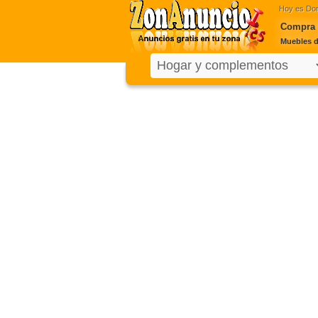
Hoy es
Dom
Compra 
Muebles d