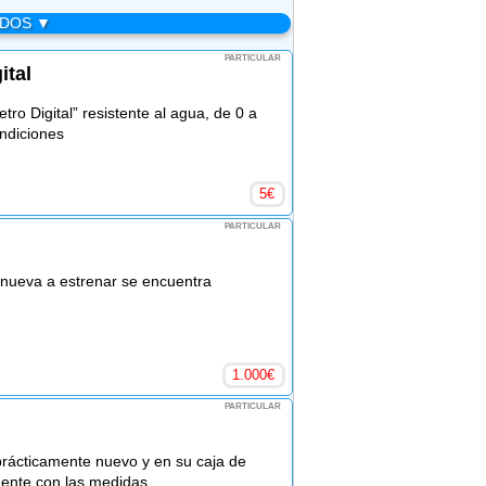
ADOS ▼
PARTICULAR
ital
o Digital” resistente al agua, de 0 a
ondiciones
5
€
PARTICULAR
nueva a estrenar se encuentra
1.000
€
PARTICULAR
rácticamente nuevo y en su caja de
ente con las medidas