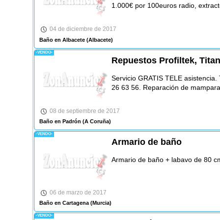
1.000€ por 100euros radio, extracto
04 de diciembre de 2017
Baño en Albacete
(Albacete)
-VENDO-
Repuestos Profiltek, Tita
Servicio GRATIS TELE asistencia
26 63 56. Reparación de mampara
08 de septiembre de 2017
Baño en Padrón
(A Coruña)
-VENDO-
Armario de baño
Armario de baño + labavo de 80 c
06 de marzo de 2017
Baño en Cartagena
(Murcia)
-VENDO-