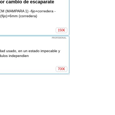
or cambio de escaparate
(MAMPARA 1) -fijo+corredera -
(fijo)+6mm (corredera)
150
€
PROFESIONAL
idad usado, en un estado impecable y
dulos independien
700
€