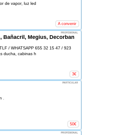
r de vapor, luz led
A convenir
PROFESIONAL
n, Bañacril, Megius, Decorban
. TLF / WHATSAPP 655 32 15 47 / 923
s ducha, cabinas h
3
€
PARTICULAR
m .
50
€
PROFESIONAL