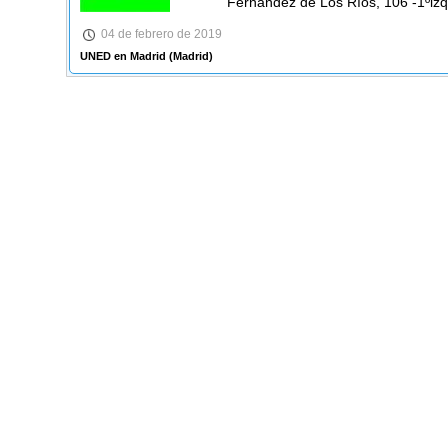
Fernández de Los Ríos, 106 -1ºiz
04 de febrero de 2019
UNED en Madrid
(Madrid)