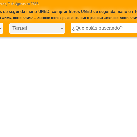
rnes, 7 de Agosto de 2026
s de segunda mano UNED, comprar libros UNED de segunda mano en T
 UNED, libros UNED ... Sección donde puedes buscar o publicar anuncios sobre UNED