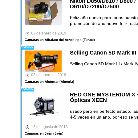
Nikon D850/D810 / D800 / 
D610/D7200/D7500
Feliz año nuevo para todos nuestro
promoción de año nuevo feliz, est
02 de enero de 2019
Cámaras en Albalate del Arzobispo
(Teruel)
-VENDO-
Selling Canon 5D Mark III
Selling Canon 5D Mark III / Mark 
02 de enero de 2019
Cámaras en Alcóntar
(Almería)
-VENDO-
RED ONE MYSTERIUM X 
Ópticas XEEN
usado pero en perfecto estado, las
4-5 veces en un año, por eso se v
13 de agosto de 2018
Cámaras en Jaén
(Jaén)