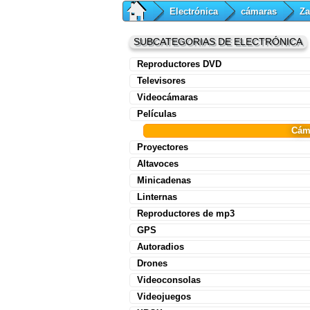
Electrónica
cámaras
Za
SUBCATEGORIAS DE ELECTRÓNICA
Reproductores DVD
Televisores
Videocámaras
Películas
Cám
Proyectores
Altavoces
Minicadenas
Linternas
Reproductores de mp3
GPS
Autoradios
Drones
Videoconsolas
Videojuegos