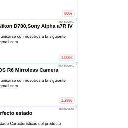
800
€
PROFESIONAL
 Nikon D780,Sony Alpha a7R IV
nicarse con nosotros a la siguiente
@gmail.com
1.000
€
PROFESIONAL
OS R6 Mirroless Camera
nicarse con nosotros a la siguiente
@gmail.com
1.299
€
PARTICULAR
rfecto estado
ado Características del producto