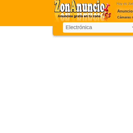
Hoy es
Jue
Anuncio
Cámaras r