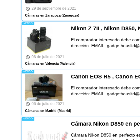
29 de septiembre de 2021
Cámaras en Zaragoza
(Zaragoza)
-VENDO-
Nikon Z 7II , Nikon D850,
El comprador interesado debe comu
dirección: EMAIL: gadgethousltd
06 de julio de 2021
Cámaras en Valencia
(Valencia)
-VENDO-
Canon EOS R5 , Canon E
El comprador interesado debe comu
dirección: EMAIL: gadgethousltd
06 de julio de 2021
Cámaras en Madrid
(Madrid)
-VENDO-
Cámara Nikon D850 en pe
Cámara Nikon D850 en perfecto est