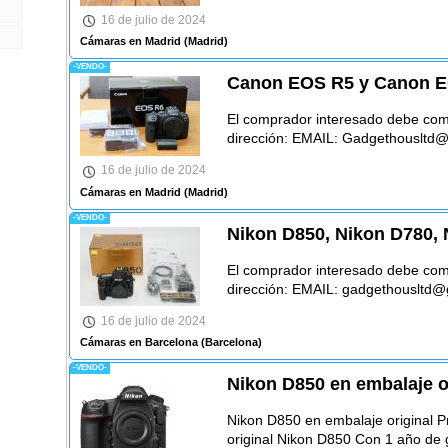
16 de julio de 2024
Cámaras en Madrid
(Madrid)
-VENDO-
Canon EOS R5 y Canon E
El comprador interesado debe comu
dirección: EMAIL: Gadgethousltd
16 de julio de 2024
Cámaras en Madrid
(Madrid)
-VENDO-
Nikon D850, Nikon D780, N
El comprador interesado debe comu
dirección: EMAIL: gadgethousltd
16 de julio de 2024
Cámaras en Barcelona
(Barcelona)
-VENDO-
Nikon D850 en embalaje o
Nikon D850 en embalaje original 
original Nikon D850 Con 1 año de 