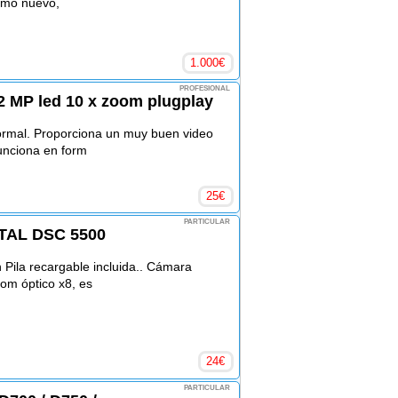
omo nuevo,
1.000
€
PROFESIONAL
 MP led 10 x zoom plugplay
rmal. Proporciona un muy buen video
funciona en form
25
€
PARTICULAR
TAL DSC 5500
 Pila recargable incluida.. Cámara
om óptico x8, es
24
€
PARTICULAR