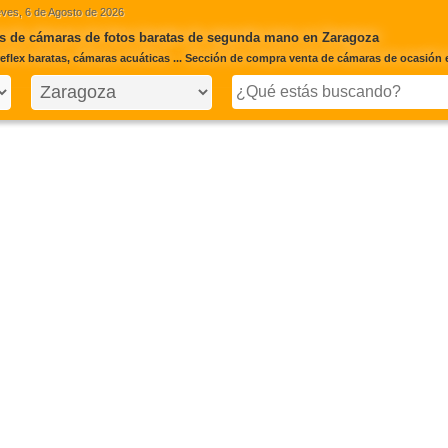
ves, 6 de Agosto de 2026
s de cámaras de fotos baratas de segunda mano en Zaragoza
eflex baratas, cámaras acuáticas ... Sección de compra venta de cámaras de ocasión 