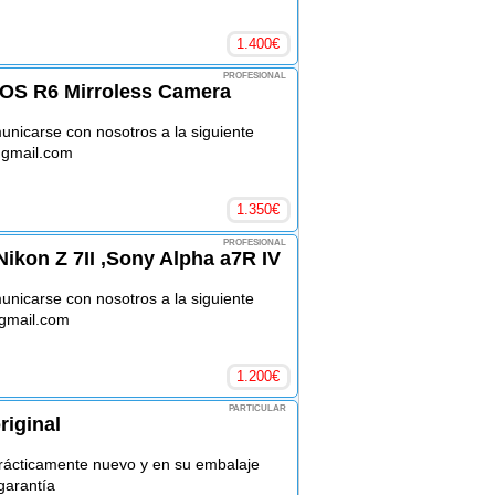
1.400
€
PROFESIONAL
OS R6 Mirroless Camera
nicarse con nosotros a la siguiente
@gmail.com
1.350
€
PROFESIONAL
ikon Z 7II ,Sony Alpha a7R IV
nicarse con nosotros a la siguiente
@gmail.com
1.200
€
PARTICULAR
riginal
Prácticamente nuevo y en su embalaje
garantía