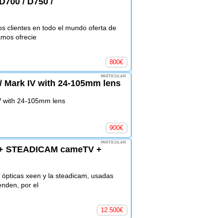
D700 / D750 /
s clientes en todo el mundo oferta de
amos ofrecie
800
€
PARTICULAR
 / Mark IV with 24-105mm lens
IV with 24-105mm lens
900
€
PARTICULAR
+ STEADICAM cameTV +
 ópticas xeen y la steadicam, usadas
enden, por el
12.500
€