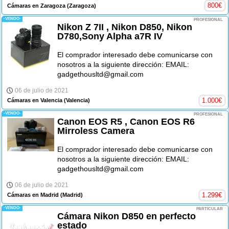
800
€
Cámaras en Zaragoza
(Zaragoza)
-VENDO-
PROFESIONAL
Nikon Z 7II , Nikon D850, Nikon
D780,Sony Alpha a7R IV
El comprador interesado debe comunicarse con
nosotros a la siguiente dirección: EMAIL:
gadgethousltd@gmail.com
06 de julio de 2021
1.000
€
Cámaras en Valencia
(Valencia)
-VENDO-
PROFESIONAL
Canon EOS R5 , Canon EOS R6
Mirroless Camera
El comprador interesado debe comunicarse con
nosotros a la siguiente dirección: EMAIL:
gadgethousltd@gmail.com
06 de julio de 2021
1.299
€
Cámaras en Madrid
(Madrid)
-VENDO-
PARTICULAR
Cámara Nikon D850 en perfecto
estado