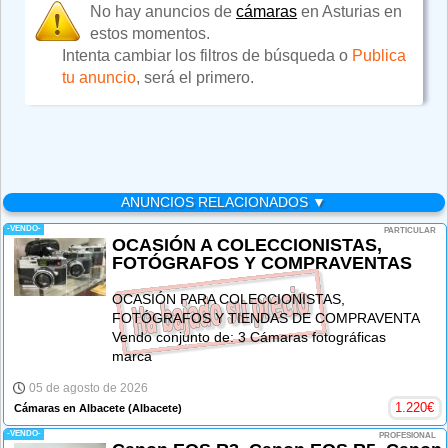
No hay anuncios de
cámaras
en Asturias en
estos momentos.
Intenta cambiar los filtros de búsqueda o
Publica
tu anuncio
, será el primero.
ANUNCIOS RELACIONADOS ▼
-VENDO-
PARTICULAR
OCASIÓN A COLECCIONISTAS,
FOTÓGRAFOS Y COMPRAVENTAS
OCASIÓN PARA COLECCIONISTAS,
FOTÓGRAFOS Y TIENDAS DE COMPRAVENTA
Vendo conjunto de: 3 Cámaras fotográficas
marca
05 de agosto de 2026
1.220
€
Cámaras en Albacete
(Albacete)
-VENDO-
PROFESIONAL