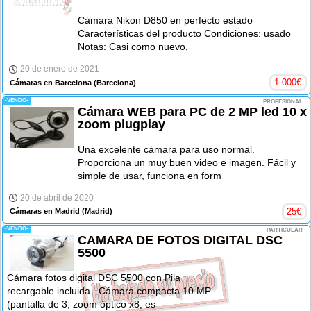
Cámara Nikon D850 en perfecto estado
Características del producto Condiciones: usado
Notas: Casi como nuevo,
20 de enero de 2021
1.000
€
Cámaras en Barcelona
(Barcelona)
-VENDO-
PROFESIONAL
Cámara WEB para PC de 2 MP led 10 x
zoom plugplay
Una excelente cámara para uso normal.
Proporciona un muy buen video e imagen. Fácil y
simple de usar, funciona en form
20 de abril de 2020
25
€
Cámaras en Madrid
(Madrid)
-VENDO-
PARTICULAR
CAMARA DE FOTOS DIGITAL DSC
5500
Cámara fotos digital DSC 5500 con Pila
recargable incluida.. Cámara compacta.10 MP
(pantalla de 3, zoom óptico x8, es