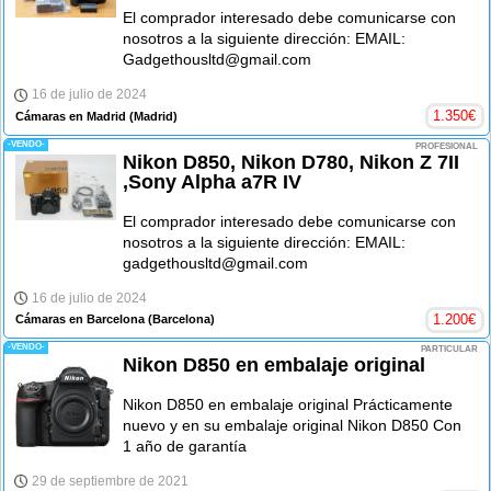
El comprador interesado debe comunicarse con
nosotros a la siguiente dirección: EMAIL:
Gadgethousltd@gmail.com
16 de julio de 2024
1.350
€
Cámaras en Madrid
(Madrid)
-VENDO-
PROFESIONAL
Nikon D850, Nikon D780, Nikon Z 7II
,Sony Alpha a7R IV
El comprador interesado debe comunicarse con
nosotros a la siguiente dirección: EMAIL:
gadgethousltd@gmail.com
16 de julio de 2024
1.200
€
Cámaras en Barcelona
(Barcelona)
-VENDO-
PARTICULAR
Nikon D850 en embalaje original
Nikon D850 en embalaje original Prácticamente
nuevo y en su embalaje original Nikon D850 Con
1 año de garantía
29 de septiembre de 2021