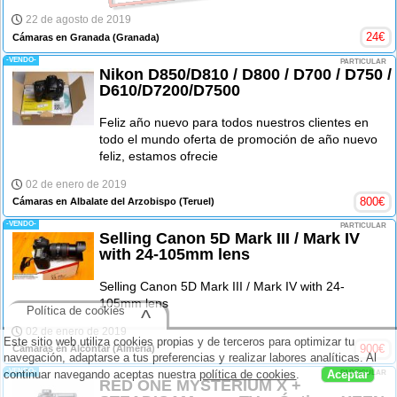
22 de agosto de 2019
24
€
Cámaras en Granada
(Granada)
-VENDO-
PARTICULAR
Nikon D850/D810 / D800 / D700 / D750 /
D610/D7200/D7500
Feliz año nuevo para todos nuestros clientes en
todo el mundo oferta de promoción de año nuevo
feliz, estamos ofrecie
02 de enero de 2019
800
€
Cámaras en Albalate del Arzobispo
(Teruel)
-VENDO-
PARTICULAR
Selling Canon 5D Mark III / Mark IV
with 24-105mm lens
Selling Canon 5D Mark III / Mark IV with 24-
105mm lens
Política de cookies
^
02 de enero de 2019
Este sitio web utiliza cookies propias y de terceros para optimizar tu
900
€
Cámaras en Alcóntar
(Almería)
navegación, adaptarse a tus preferencias y realizar labores analíticas. Al
-VENDO-
continuar navegando aceptas nuestra
política de cookies
.
Aceptar
PARTICULAR
RED ONE MYSTERIUM X +