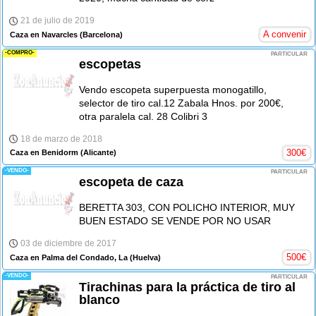
21 de julio de 2019
A convenir
Caza en Navarcles
(Barcelona)
-COMPRO-
PARTICULAR
escopetas
Vendo escopeta superpuesta monogatillo,
selector de tiro cal.12 Zabala Hnos. por 200€,
otra paralela cal. 28 Colibri 3
18 de marzo de 2018
300
€
Caza en Benidorm
(Alicante)
-VENDO-
PARTICULAR
escopeta de caza
BERETTA 303, CON POLICHO INTERIOR, MUY
BUEN ESTADO SE VENDE POR NO USAR
03 de diciembre de 2017
500
€
Caza en Palma del Condado, La
(Huelva)
-VENDO-
PARTICULAR
Tirachinas para la práctica de tiro al
blanco