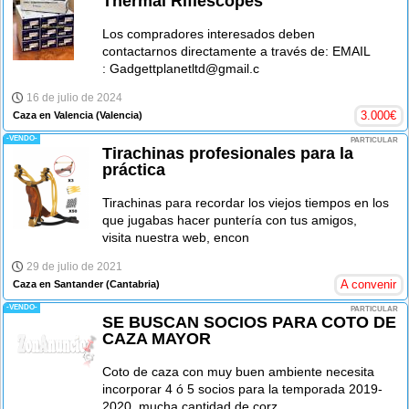
Thermal Riflescopes
Los compradores interesados deben
contactarnos directamente a través de: EMAIL
: Gadgettplanetltd@gmail.c
16 de julio de 2024
3.000
€
Caza en Valencia
(Valencia)
-VENDO-
PARTICULAR
Tirachinas profesionales para la
práctica
Tirachinas para recordar los viejos tiempos en los
que jugabas hacer puntería con tus amigos,
visita nuestra web, encon
29 de julio de 2021
A convenir
Caza en Santander
(Cantabria)
-VENDO-
PARTICULAR
SE BUSCAN SOCIOS PARA COTO DE
CAZA MAYOR
Coto de caza con muy buen ambiente necesita
incorporar 4 ó 5 socios para la temporada 2019-
2020, mucha cantidad de corz