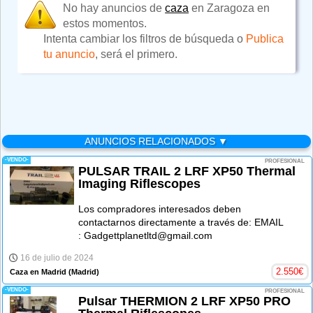
No hay anuncios de
caza
en Zaragoza en
estos momentos.
Intenta cambiar los filtros de búsqueda o
Publica
tu anuncio
, será el primero.
ANUNCIOS RELACIONADOS ▼
-VENDO-
PROFESIONAL
PULSAR TRAIL 2 LRF XP50 Thermal
Imaging Riflescopes
Los compradores interesados deben
contactarnos directamente a través de: EMAIL
: Gadgettplanetltd@gmail.com
16 de julio de 2024
2.550
€
Caza en Madrid
(Madrid)
-VENDO-
PROFESIONAL
Pulsar THERMION 2 LRF XP50 PRO