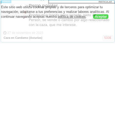
^
-VENDO-
PARTICULAR
Perro pointer
Este sitio web utiliza cookies propias y de terceros para optimizar tu
navegación, adaptarse a tus preferencias y realizar labores analíticas. Al
Pointer muy bonito poco cazado, nieto de
continuar navegando aceptas nuestra
política de cookies
.
Aceptar
Person, se vende o cambio por algo relaccionado
con la caza, que me interese.
27 de noviembre de 2015
500
€
Caza en Candamo
(Asturias)