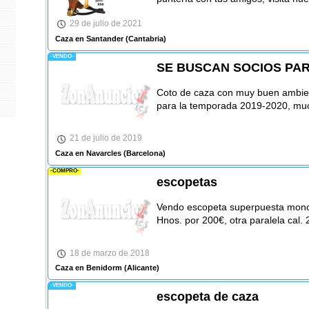
29 de julio de 2021
Caza en Santander
(Cantabria)
-VENDO-
SE BUSCAN SOCIOS PA
Coto de caza con muy buen ambient
para la temporada 2019-2020, muc
21 de julio de 2019
Caza en Navarcles
(Barcelona)
-COMPRO-
escopetas
Vendo escopeta superpuesta monogat
Hnos. por 200€, otra paralela cal. 2
18 de marzo de 2018
Caza en Benidorm
(Alicante)
-VENDO-
escopeta de caza