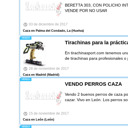
BERETTA 303, CON POLICHO IN
VENDE POR NO USAR
03 de diciembre de 2017
Caza en Palma del Condado, La
(Huelva)
-VENDO-
Tirachinas para la práctic
En tirachinasport.com tenemos un
de tirachinas para profesionales o 
28 de noviembre de 2017
Caza en Madrid
(Madrid)
-VENDO-
VENDO PERROS CAZA
Vendo 2 buenos perros de caza por
cazar. Vivo en León. Los perros so
15 de noviembre de 2017
Caza en León
(León)
-VENDO-