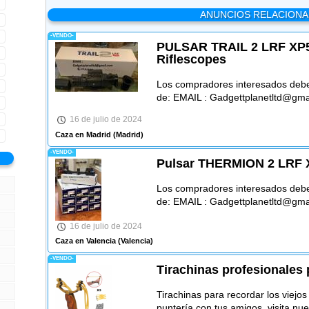
ANUNCIOS RELACION
-VENDO-
PULSAR TRAIL 2 LRF XP5
Riflescopes
Los compradores interesados debe
de: EMAIL : Gadgettplanetltd@gma
16 de julio de 2024
Caza en Madrid
(Madrid)
-VENDO-
Pulsar THERMION 2 LRF 
Los compradores interesados debe
de: EMAIL : Gadgettplanetltd@gmai
16 de julio de 2024
Caza en Valencia
(Valencia)
-VENDO-
Tirachinas profesionales 
Tirachinas para recordar los viejo
puntería con tus amigos, visita nu