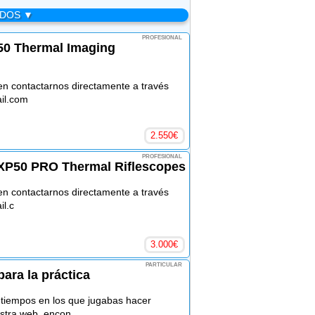
ADOS ▼
PROFESIONAL
0 Thermal Imaging
n contactarnos directamente a través
il.com
2.550
€
PROFESIONAL
XP50 PRO Thermal Riflescopes
n contactarnos directamente a través
l.c
3.000
€
PARTICULAR
para la práctica
s tiempos en los que jugabas hacer
estra web, encon