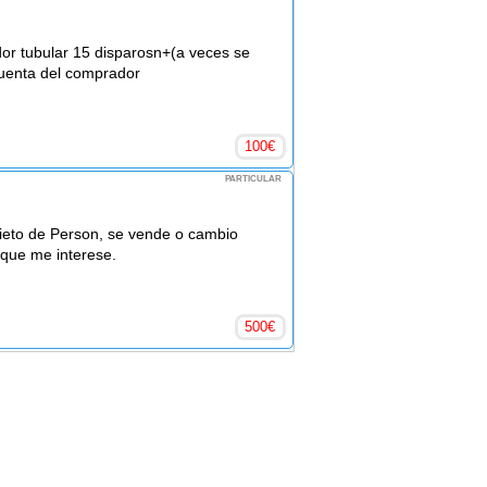
r tubular 15 disparosn+(a veces se
cuenta del comprador
100
€
PARTICULAR
ieto de Person, se vende o cambio
 que me interese.
500
€