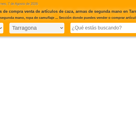
rnes, 7 de Agosto de 2026
s de compra venta de artículos de caza, armas de segunda mano en Tar
segunda mano, ropa de camuflaje ... Sección donde puedes vender o comprar artículo