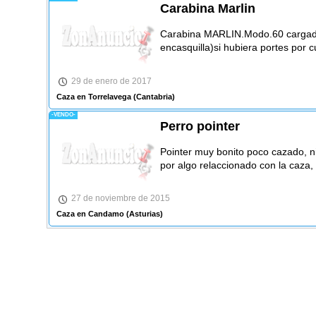
Carabina Marlin
Carabina MARLIN.Modo.60 cargado
encasquilla)si hubiera portes por 
29 de enero de 2017
Caza en Torrelavega
(Cantabria)
-VENDO-
Perro pointer
Pointer muy bonito poco cazado, n
por algo relaccionado con la caza,
27 de noviembre de 2015
Caza en Candamo
(Asturias)