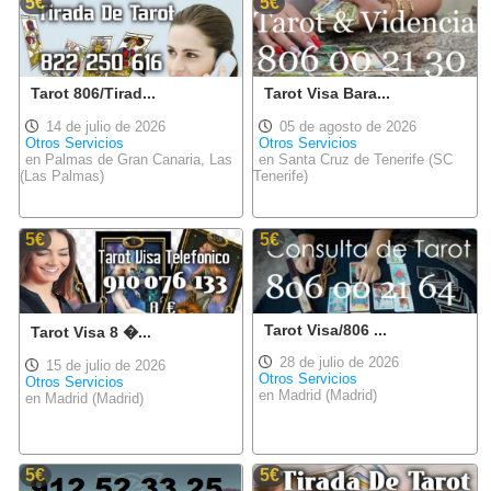
5€
5€
Tarot 806/Tirad...
Tarot Visa Bara...
14 de julio de 2026
05 de agosto de 2026
Otros Servicios
Otros Servicios
en Palmas de Gran Canaria, Las
en Santa Cruz de Tenerife (SC
(Las Palmas)
Tenerife)
5€
5€
Tarot Visa/806 ...
Tarot Visa 8 �...
28 de julio de 2026
15 de julio de 2026
Otros Servicios
Otros Servicios
en Madrid (Madrid)
en Madrid (Madrid)
5€
5€