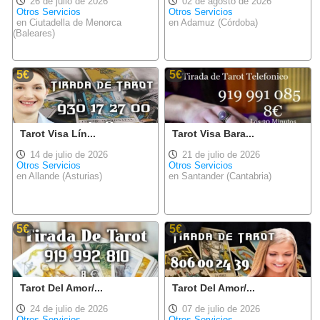
26 de julio de 2026
02 de agosto de 2026
Otros Servicios
Otros Servicios
en Ciutadella de Menorca
en Adamuz (Córdoba)
(Baleares)
5€
5€
Tarot Visa Lín...
Tarot Visa Bara...
14 de julio de 2026
21 de julio de 2026
Otros Servicios
Otros Servicios
en Allande (Asturias)
en Santander (Cantabria)
5€
5€
Tarot Del Amor/...
Tarot Del Amor/...
24 de julio de 2026
07 de julio de 2026
Otros Servicios
Otros Servicios