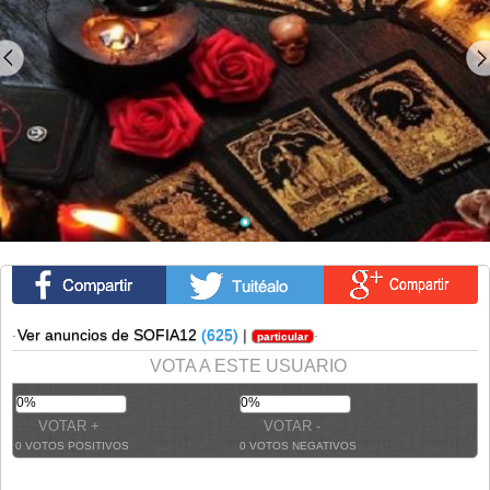
·
Ver anuncios de SOFIA12
(625)
|
·
particular
VOTA A ESTE USUARIO
0%
0%
0 VOTOS POSITIVOS
0 VOTOS NEGATIVOS