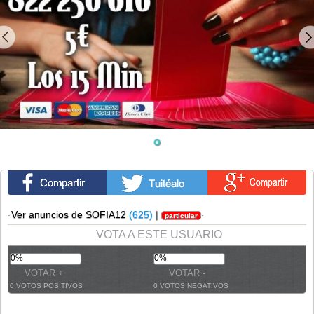
·
Ver anuncios de SOFIA12
(625)
|
·
particular
VOTA A ESTE USUARIO
0%
0%
0 VOTOS POSITIVOS
0 VOTOS NEGATIVOS