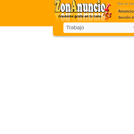
Hoy es
Jue
Anuncios
Sección d