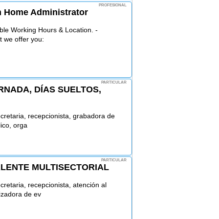
PROFESIONAL
m Home Administrator
ble Working Hours & Location. -
t we offer you:
PARTICULAR
RNADA, DÍAS SUELTOS,
ecretaria, recepcionista, grabadora de
lico, orga
PARTICULAR
ALENTE MULTISECTORIAL
cretaria, recepcionista, atención al
izadora de ev