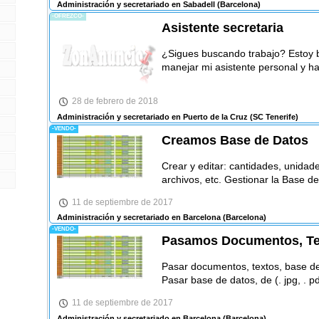
Administración y secretariado en Sabadell
(Barcelona)
-OFREZCO-
Asistente secretaria
¿Sigues buscando trabajo? Estoy 
manejar mi asistente personal y h
28 de febrero de 2018
Administración y secretariado en Puerto de la Cruz
(SC Tenerife)
-VENDO-
Creamos Base de Datos
Crear y editar: cantidades, unidad
archivos, etc. Gestionar la Base de
11 de septiembre de 2017
Administración y secretariado en Barcelona
(Barcelona)
-VENDO-
Pasamos Documentos, Tex
Pasar documentos, textos, base de
Pasar base de datos, de (. jpg, . pd
11 de septiembre de 2017
Administración y secretariado en Barcelona
(Barcelona)