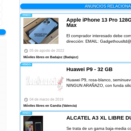
ANUNCIOS RELACION
-VENDO-
Apple iPhone 13 Pro 128
Max
El comprador interesado debe comu
dirección: EMAIL: Gadgethousltd
05 de agosto de 2022
Móviles libres en Badajoz
(Badajoz)
-VENDO-
Huawei P9 - 32 GB
Huawei P9, rosa-blanco, seminue
NINGUN ARAÑAZO, con funda silicon
04 de marzo de 2019
Móviles libres en Gandia
(Valencia)
-VENDO-
ALCATEL A3 XL LIBRE D
Se trata de un gama baja-media co