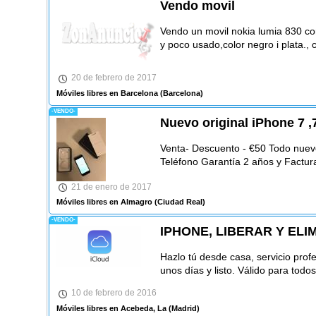
Vendo movil
Vendo un movil nokia lumia 830 c
y poco usado,color negro i plata., 
20 de febrero de 2017
Móviles libres en Barcelona
(Barcelona)
-VENDO-
Nuevo original iPhone 7 
Venta- Descuento - €50 Todo nuev
Teléfono Garantía 2 años y Factur
21 de enero de 2017
Móviles libres en Almagro
(Ciudad Real)
-VENDO-
IPHONE, LIBERAR Y ELI
Hazlo tú desde casa, servicio profe
unos días y listo. Válido para todo
10 de febrero de 2016
Móviles libres en Acebeda, La
(Madrid)