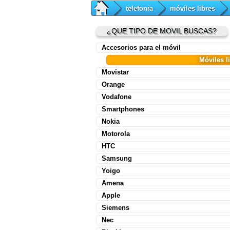
telefonia
móviles libres
¿QUE TIPO DE MOVIL BUSCAS?
Accesorios para el móvil
Móviles l
Movistar
Orange
Vodafone
Smartphones
Nokia
Motorola
HTC
Samsung
Yoigo
Amena
Apple
Siemens
Nec