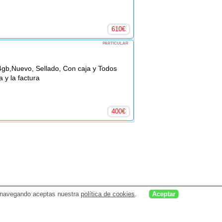
610
€
PARTICULAR
4gb,Nuevo, Sellado, Con caja y Todos
a y la factura
400
€
uar navegando aceptas nuestra
política de cookies
.
Aceptar