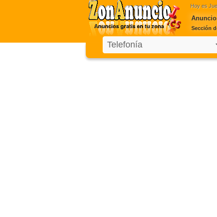
Hoy es
Jue
Anuncio
Sección d