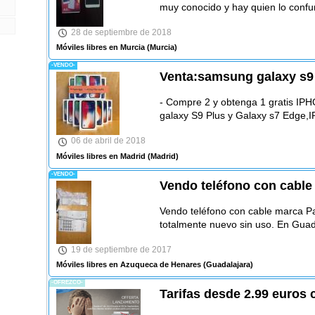
muy conocido y hay quien lo confu
28 de septiembre de 2018
Móviles libres en Murcia
(Murcia)
-VENDO-
Venta:samsung galaxy s9 
- Compre 2 y obtenga 1 gratis 
galaxy S9 Plus y Galaxy s7 Edge,
06 de abril de 2018
Móviles libres en Madrid
(Madrid)
-VENDO-
Vendo teléfono con cabl
Vendo teléfono con cable marca P
totalmente nuevo sin uso. En Guad
19 de septiembre de 2017
Móviles libres en Azuqueca de Henares
(Guadalajara)
-OFREZCO-
Tarifas desde 2.99 euros