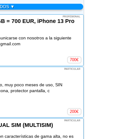
ADOS ▼
PROFESIONAL
GB = 700 EUR, iPhone 13 Pro
nicarse con nosotros a la siguiente
@gmail.com
700
€
PARTICULAR
vo, muy poco meses de uso, SIN
a, protector pantalla, c
200
€
PARTICULAR
UAL SIM (MULTISIM)
n características de gama alta, no es