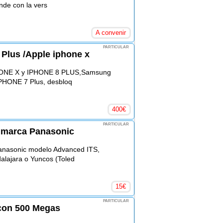
nde con la vers
A convenir
PARTICULAR
Plus /Apple iphone x
IPHONE X y IPHONE 8 PLUS,Samsung
IPHONE 7 Plus, desbloq
400
€
PARTICULAR
e marca Panasonic
anasonic modelo Advanced ITS,
alajara o Yuncos (Toled
15
€
PARTICULAR
 con 500 Megas