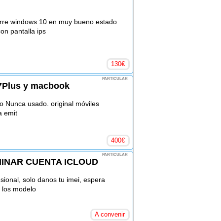
orre windows 10 en muy bueno estado
con pantalla ips
130
€
PARTICULAR
,7Plus y macbook
o Nunca usado. original móviles
a emit
400
€
PARTICULAR
MINAR CUENTA ICLOUD
sional, solo danos tu imei, espera
s los modelo
A convenir