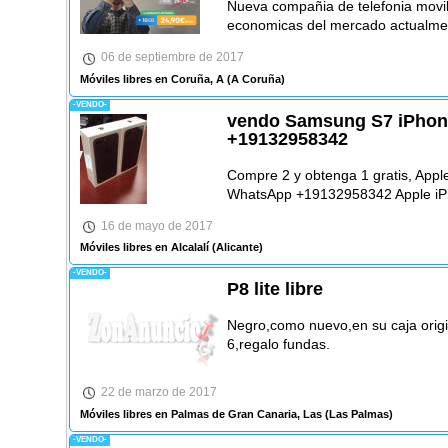
Nueva compañia de telefonia movil
economicas del mercado actualme
06 de septiembre de 2017
Móviles libres en Coruña, A
(A Coruña)
-VENDO-
vendo Samsung S7 iPhon
+19132958342
Compre 2 y obtenga 1 gratis, App
WhatsApp +19132958342 Apple iP
16 de mayo de 2017
Móviles libres en Alcalalí
(Alicante)
-VENDO-
P8 lite libre
Negro,como nuevo,en su caja origi
6,regalo fundas.
22 de marzo de 2017
Móviles libres en Palmas de Gran Canaria, Las
(Las Palmas)
-VENDO-