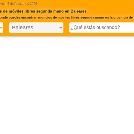
ves, 6 de Agosto de 2026
s de móviles libres segunda mano en Baleares
onde puedes encontrar anuncios de móviles libres segunda mano en la provincia de 