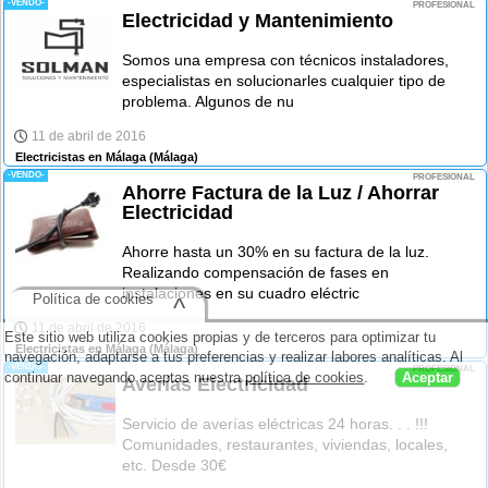
-VENDO-
PROFESIONAL
Electricidad y Mantenimiento
Somos una empresa con técnicos instaladores,
especialistas en solucionarles cualquier tipo de
problema. Algunos de nu
11 de abril de 2016
Electricistas en Málaga
(Málaga)
-VENDO-
PROFESIONAL
Ahorre Factura de la Luz / Ahorrar
Electricidad
Ahorre hasta un 30% en su factura de la luz.
Realizando compensación de fases en
instalaciones en su cuadro eléctric
Política de cookies
^
11 de abril de 2016
Este sitio web utiliza cookies propias y de terceros para optimizar tu
Electricistas en Málaga
(Málaga)
navegación, adaptarse a tus preferencias y realizar labores analíticas. Al
-VENDO-
PROFESIONAL
continuar navegando aceptas nuestra
política de cookies
.
Aceptar
Averías Electricidad
Servicio de averías eléctricas 24 horas. . . !!!
Comunidades, restaurantes, viviendas, locales,
etc. Desde 30€