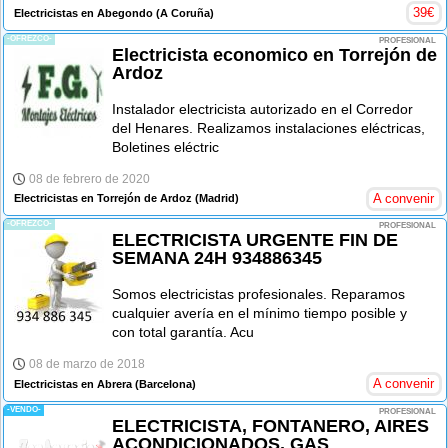
39
€
Electricistas en Abegondo
(A Coruña)
-OFREZCO-
PROFESIONAL
Electricista economico en Torrejón de
Ardoz
Instalador electricista autorizado en el Corredor
del Henares. Realizamos instalaciones eléctricas,
Boletines eléctric
08 de febrero de 2020
A convenir
Electricistas en Torrejón de Ardoz
(Madrid)
-OFREZCO-
PROFESIONAL
ELECTRICISTA URGENTE FIN DE
SEMANA 24H 934886345
Somos electricistas profesionales. Reparamos
cualquier avería en el mínimo tiempo posible y
con total garantía. Acu
08 de marzo de 2018
A convenir
Electricistas en Abrera
(Barcelona)
-VENDO-
PROFESIONAL
ELECTRICISTA, FONTANERO, AIRES
ACONDICIONADOS, GAS