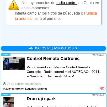
No hay anuncios de
radio control
en Ceuta en
estos momentos.
Intenta cambiar los filtros de búsqueda o
Publica
tu anuncio
, será el primero.
ANUNCIOS RELACIONADOS ▼
-VENDO-
PARTICULAR
Control Remoto Cartronic
Vendo mando a distancia Control Remoto
Cartronic - Radio control mini AUTEC AG - 90441
– Nuemberg Daimlerstr. 61 – M
27 de septiembre de 2020
6
€
Radio control en Leganés
(Madrid)
-VENDO-
PARTICULAR
Dron dji spark