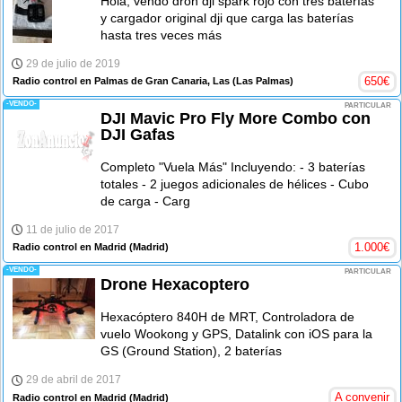
Hola, vendo dron dji spark rojo con tres baterías
y cargador original dji que carga las baterías
hasta tres veces más
29 de julio de 2019
650
€
Radio control en Palmas de Gran Canaria, Las
(Las Palmas)
-VENDO-
PARTICULAR
DJI Mavic Pro Fly More Combo con
DJI Gafas
Completo "Vuela Más" Incluyendo: - 3 baterías
totales - 2 juegos adicionales de hélices - Cubo
de carga - Carg
11 de julio de 2017
1.000
€
Radio control en Madrid
(Madrid)
-VENDO-
PARTICULAR
Drone Hexacoptero
Hexacóptero 840H de MRT, Controladora de
vuelo Wookong y GPS, Datalink con iOS para la
GS (Ground Station), 2 baterías
29 de abril de 2017
A convenir
Radio control en Madrid
(Madrid)