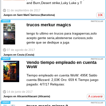
and Burn,Desert strike,Luky Luke y T
11 de septiembre de 2017
10
€
Juegos en Sant Martí Sarroca
(Barcelona)
-VENDO-
PARTICULAR
trucos merkur magics
tengo lo ultimo en trucos para tragaperras,solo
acepto gente seria,abstenerse curiosos,solo
gente que se dedique a juga
07 de agosto de 2017
Juegos en Ceuta
(Ceuta)
-VENDO-
PARTICULAR
Vendo tiempo empleado en cuenta
WoW
Tiempo empleado en cuenta WoW: 495€ Saldo
cuenta Blizzard: 2,03€ Oro: 659 K Tiempo juego
pagado: 4/7/17 Reliquias:
14 de junio de 2017
A convenir
Juegos en Alicante/Alacant
(Alicante)
-VENDO-
PARTICULAR