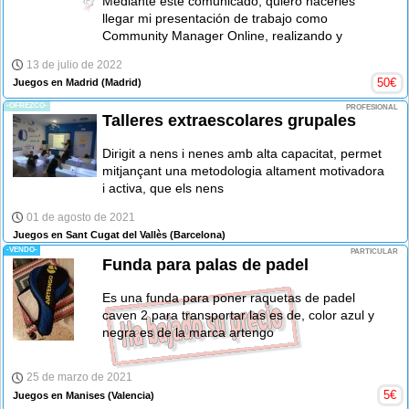
Mediante este comunicado, quiero hacerles
llegar mi presentación de trabajo como
Community Manager Online, realizando y
13 de julio de 2022
50
€
Juegos en Madrid
(Madrid)
-OFREZCO-
PROFESIONAL
Talleres extraescolares grupales
Dirigit a nens i nenes amb alta capacitat, permet
mitjançant una metodologia altament motivadora
i activa, que els nens
01 de agosto de 2021
Juegos en Sant Cugat del Vallès
(Barcelona)
-VENDO-
PARTICULAR
Funda para palas de padel
Es una funda para poner raquetas de padel
caven 2 para transportar las es de, color azul y
negra es de la marca artengo
25 de marzo de 2021
5
€
Juegos en Manises
(Valencia)