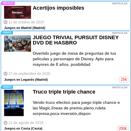
-REGALO-
PARTICULAR
Acertijos imposibles
11 de octubre de 2020
Juegos en Madrid
(Madrid)
-VENDO-
PARTICULAR
JUEGO TRIVIAL PURSUIT DISNEY
DVD DE HASBRO
Divertido juego de mesa de preguntas de tus
películas y personajes de Disney. Apto para
mayores de 8 años, posibilidad
27 de septiembre de 2020
25
€
Juegos en Leganés
(Madrid)
-VENDO-
PARTICULAR
Truco triple triple chance
Vendo truco efectivo para juego triple chance e
las Magic,líneas de premio,pleno,ruleta
sorpresa,poca inversión,dispon
21 de agosto de 2018
200
€
Juegos en Ceuta
(Ceuta)