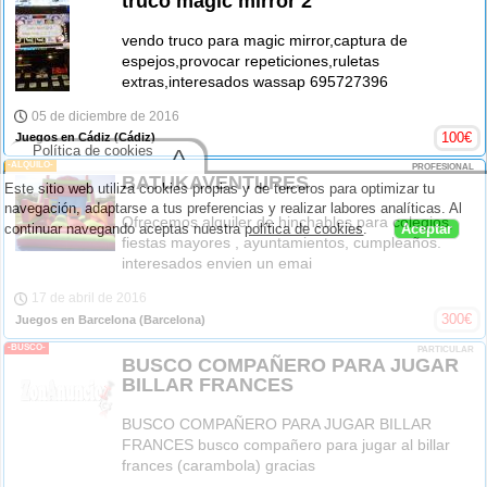
truco magic mirror 2
vendo truco para magic mirror,captura de
espejos,provocar repeticiones,ruletas
extras,interesados wassap 695727396
05 de diciembre de 2016
100
€
Juegos en Cádiz
(Cádiz)
Política de cookies
^
-ALQUILO-
PROFESIONAL
BATUKAVENTURES
Este sitio web utiliza cookies propias y de terceros para optimizar tu
navegación, adaptarse a tus preferencias y realizar labores analíticas. Al
Ofrecemos alquiler de hinchables para colegios,
continuar navegando aceptas nuestra
política de cookies
.
Aceptar
fiestas mayores , ayuntamientos, cumpleaños.
interesados envien un emai
17 de abril de 2016
300
€
Juegos en Barcelona
(Barcelona)
-BUSCO-
PARTICULAR
BUSCO COMPAÑERO PARA JUGAR
BILLAR FRANCES
BUSCO COMPAÑERO PARA JUGAR BILLAR
FRANCES busco compañero para jugar al billar
frances (carambola) gracias