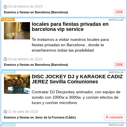
03 de febrero de 2019
150
€
Eventos y fiestas en Barcelona
(Barcelona)
-ALQUILO-
PARTICULAR
locales para fiestas privadas en
barcelona vip service
Te invitamos a visitar nuestros locales para
fiestas privadas en Barcelona , donde te
enseñaremos todas las posibilidad
03 de febrero de 2019
200
€
Eventos y fiestas en Barcelona
(Barcelona)
-OFREZCO-
PARTICULAR
DISC JOCKEY DJ y KARAOKE CADIZ
JEREZ Sevilla Comuniones
Contratar DJ Discjockey animador, con equipo de
sonido con 1000w a 3000w. y con/sin efectos de
luces y con/sin microfono
11 de abril de 2018
A convenir
Eventos y fiestas en Jerez de la Frontera
(Cádiz)
-OFREZCO-
PARTICULAR