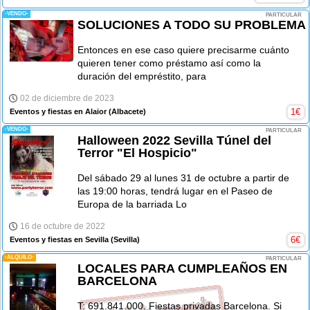
-VENDO-
PARTICULAR
SOLUCIONES A TODO SU PROBLEMA
Entonces en ese caso quiere precisarme cuánto
quieren tener como préstamo así como la
duración del empréstito, para
02 de diciembre de 2023
1
€
Eventos y fiestas en Alaior
(Albacete)
-VENDO-
PARTICULAR
Halloween 2022 Sevilla Túnel del
Terror "El Hospicio"
Del sábado 29 al lunes 31 de octubre a partir de
las 19:00 horas, tendrá lugar en el Paseo de
Europa de la barriada Lo
16 de octubre de 2022
6
€
Eventos y fiestas en Sevilla
(Sevilla)
-ALQUILO-
PARTICULAR
LOCALES PARA CUMPLEAÑOS EN
BARCELONA
T: 691.841.000. Fiestas privadas Barcelona. Si