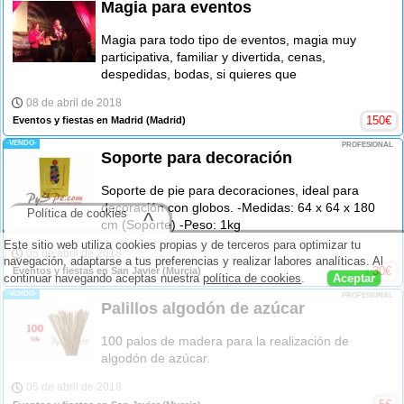
Magia para eventos
Magia para todo tipo de eventos, magia muy
participativa, familiar y divertida, cenas,
despedidas, bodas, si quieres que
08 de abril de 2018
150
€
Eventos y fiestas en Madrid
(Madrid)
-VENDO-
PROFESIONAL
Soporte para decoración
Soporte de pie para decoraciones, ideal para
decoración con globos. -Medidas: 64 x 64 x 180
Política de cookies
^
cm (Soporte) -Peso: 1kg
Este sitio web utiliza cookies propias y de terceros para optimizar tu
05 de abril de 2018
navegación, adaptarse a tus preferencias y realizar labores analíticas. Al
30
€
Eventos y fiestas en San Javier
(Murcia)
continuar navegando aceptas nuestra
política de cookies
.
Aceptar
-VENDO-
PROFESIONAL
Palillos algodón de azúcar
100 palos de madera para la realización de
algodón de azúcar.
05 de abril de 2018