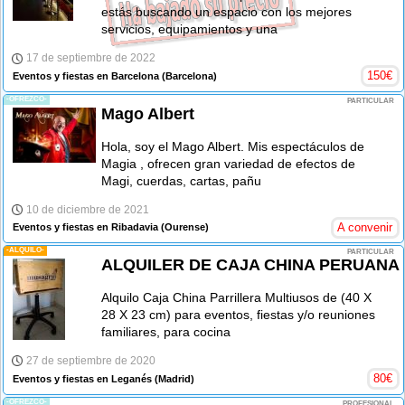
estás buscando un espacio con los mejores
servicios, equipamientos y una
17 de septiembre de 2022
150
€
Eventos y fiestas en Barcelona
(Barcelona)
-OFREZCO-
PARTICULAR
Mago Albert
Hola, soy el Mago Albert. Mis espectáculos de
Magia , ofrecen gran variedad de efectos de
Magi, cuerdas, cartas, pañu
10 de diciembre de 2021
A convenir
Eventos y fiestas en Ribadavia
(Ourense)
-ALQUILO-
PARTICULAR
ALQUILER DE CAJA CHINA PERUANA
Alquilo Caja China Parrillera Multiusos de (40 X
28 X 23 cm) para eventos, fiestas y/o reuniones
familiares, para cocina
27 de septiembre de 2020
80
€
Eventos y fiestas en Leganés
(Madrid)
-OFREZCO-
PROFESIONAL