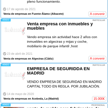
pleno funcionamiento.
17 de agosto de 2021
A convenir
Venta de empresas en Fuente-Álamo
(Albacete)
-VENDO-
PARTICULAR
Venta empresa con inmuebles y
muebles
Vendo empresa sin actividad hace 2 años con
inmuebles en algeciras y mijas y coche,
mobiliario de parque infantil ,host
23 de abril de 2021
A convenir
Venta de empresas en Algeciras
(Cádiz)
-VENDO-
PARTICULAR
EMPRESA DE SEGURIDDA EN
MADRID
VENDO EMPRESA DE SEGURIDAD EN MADRID
CAPITAL TODO EN REGLA. POR JUBILACIÓN.
14 de mayo de 2020
15.000
€
Venta de empresas en Acebeda, La
(Madrid)
-VENDO-
PROFESIONAL