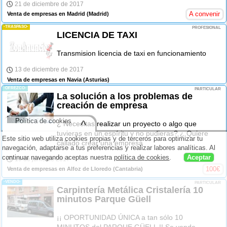
21 de diciembre de 2017
A convenir
Venta de empresas en Madrid
(Madrid)
-TRASPASO-
PROFESIONAL
LICENCIA DE TAXI
Transmision licencia de taxi en funcionamiento
13 de diciembre de 2017
Venta de empresas en Navia
(Asturias)
-OFREZCO-
PARTICULAR
La solución a los problemas de
creación de empresa
Política de cookies
^
¿ Necesitas realizar un proyecto o algo que
tuvieras en un espíritu y no pudieras? ¿ Quiere
Este sitio web utiliza cookies propias y de terceros para optimizar tu
callado crear una empresa
navegación, adaptarse a tus preferencias y realizar labores analíticas. Al
continuar navegando aceptas nuestra
política de cookies
.
Aceptar
19 de junio de 2017
100
€
Venta de empresas en Alfoz de Lloredo
(Cantabria)
-VENDO-
PARTICULAR
Carpintería Metálica Cristalería 10
minutos Parque Güell
¡¡ OPORTUNIDAD ÚNICA a tan sólo 10