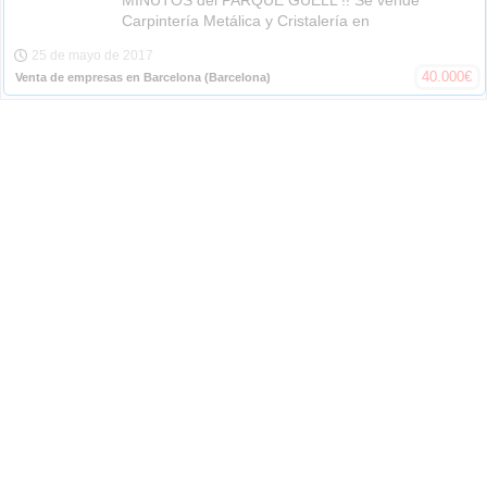
MINUTOS del PARQUE GÜELL !! Se vende
Carpintería Metálica y Cristalería en
25 de mayo de 2017
40.000
€
Venta de empresas en Barcelona
(Barcelona)