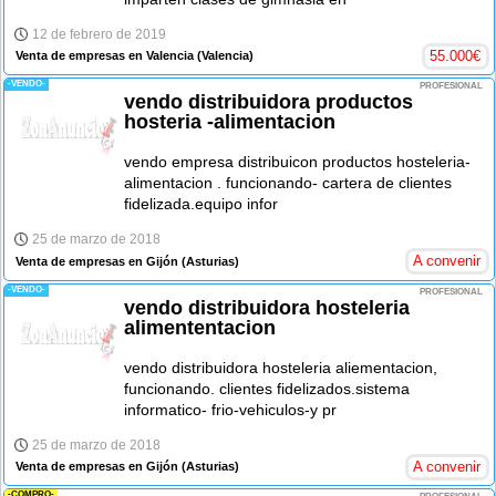
12 de febrero de 2019
55.000
€
Venta de empresas en Valencia
(Valencia)
-VENDO-
PROFESIONAL
vendo distribuidora productos
hosteria -alimentacion
vendo empresa distribuicon productos hosteleria-
alimentacion . funcionando- cartera de clientes
fidelizada.equipo infor
25 de marzo de 2018
A convenir
Venta de empresas en Gijón
(Asturias)
-VENDO-
PROFESIONAL
vendo distribuidora hosteleria
alimententacion
vendo distribuidora hosteleria aliementacion,
funcionando. clientes fidelizados.sistema
informatico- frio-vehiculos-y pr
25 de marzo de 2018
A convenir
Venta de empresas en Gijón
(Asturias)
-COMPRO-