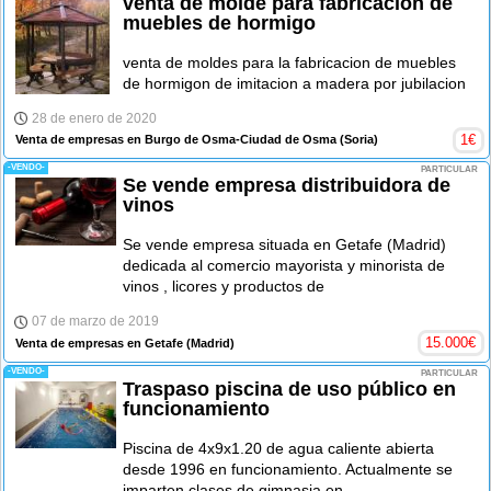
venta de molde para fabricacion de
muebles de hormigo
venta de moldes para la fabricacion de muebles
de hormigon de imitacion a madera por jubilacion
28 de enero de 2020
1
€
Venta de empresas en Burgo de Osma-Ciudad de Osma
(Soria)
-VENDO-
PARTICULAR
Se vende empresa distribuidora de
vinos
Se vende empresa situada en Getafe (Madrid)
dedicada al comercio mayorista y minorista de
vinos , licores y productos de
07 de marzo de 2019
15.000
€
Venta de empresas en Getafe
(Madrid)
-VENDO-
PARTICULAR
Traspaso piscina de uso público en
funcionamiento
Piscina de 4x9x1.20 de agua caliente abierta
desde 1996 en funcionamiento. Actualmente se
imparten clases de gimnasia en