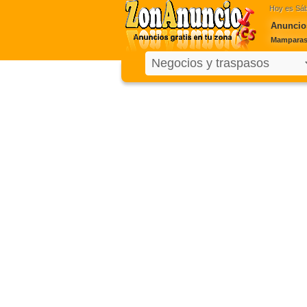
Hoy es
Sáb
Anuncios
Mamparas 