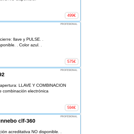
499
€
PROFESIONAL
erre: llave y PULSE. .
onible. . Color azul. .
575
€
PROFESIONAL
92
 apertura: LLAVE Y COMBINACION
 combinación electrónica
594
€
PROFESIONAL
unnebo clf-360
 acreditativa NO disponible. .