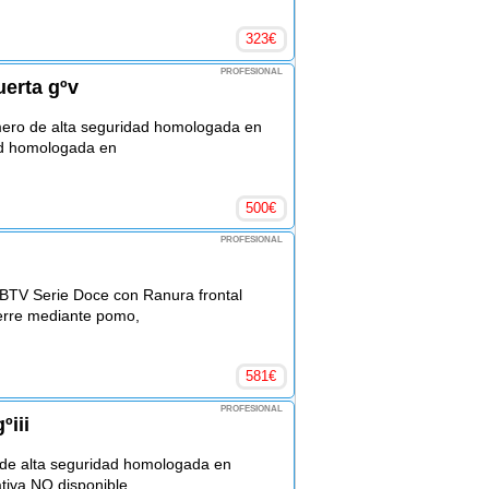
323
€
PROFESIONAL
uerta gºv
ro de alta seguridad homologada en
dad homologada en
500
€
PROFESIONAL
BTV Serie Doce con Ranura frontal
ierre mediante pomo,
581
€
PROFESIONAL
ºiii
de alta seguridad homologada en
ativa NO disponible.