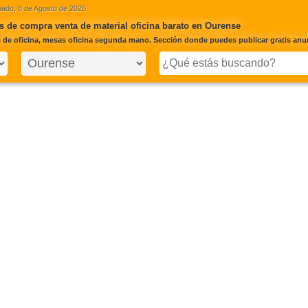
ado, 8 de Agosto de 2026
 de compra venta de material oficina barato en Ourense
de oficina, mesas oficina segunda mano. Sección donde puedes publicar gratis anunc