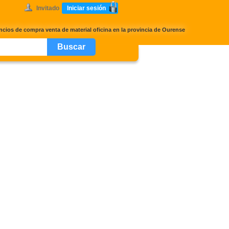
Invitado
Iniciar sesión
ios de compra venta de material oficina en la provincia de Ourense