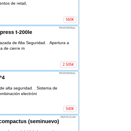
entos de retail,
560
€
PROFESIONAL
press t-200le
ada de Alta Seguridad. . Apertura a
ma de cierre m
2.505
€
PROFESIONAL
º4
e alta seguridad. . Sistema de
ombinación electróni
540
€
PARTICULAR
 compactus (seminuevo)