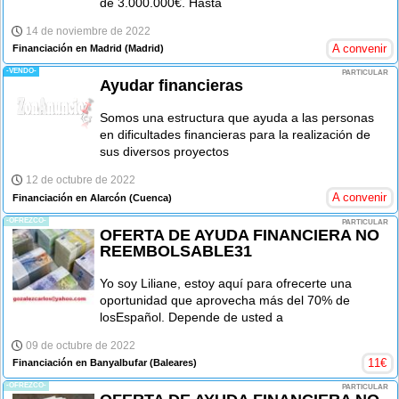
de 3.000.000€. Hasta
14 de noviembre de 2022
A convenir
Financiación en Madrid
(Madrid)
-VENDO-
PARTICULAR
Ayudar financieras
Somos una estructura que ayuda a las personas
en dificultades financieras para la realización de
sus diversos proyectos
12 de octubre de 2022
A convenir
Financiación en Alarcón
(Cuenca)
-OFREZCO-
PARTICULAR
OFERTA DE AYUDA FINANCIERA NO
REEMBOLSABLE31
Yo soy Liliane, estoy aquí para ofrecerte una
oportunidad que aprovecha más del 70% de
losEspañol. Depende de usted a
09 de octubre de 2022
11
€
Financiación en Banyalbufar
(Baleares)
-OFREZCO-
PARTICULAR