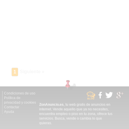
Siguiente »
1
Condiciones de uso
Política de
privacidad y cookies
ZonAnuncio.es
, tu web gratis de anuncios en
Contactar
internet. Vende aquello que ya no necesites,
Ayuda
encuentra empleo o piso en tu zona, ofrece tus
servicios. Busca, vende o cambia lo que
quieras.