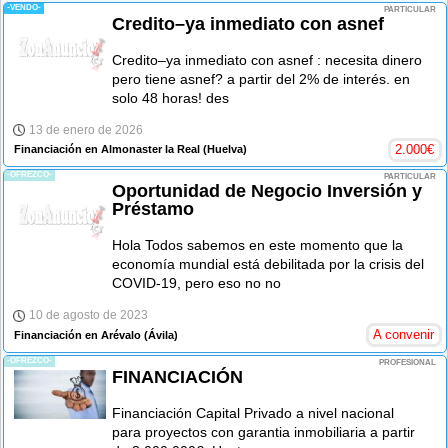
-VENDO-
PARTICULAR
Credito–ya inmediato con asnef
Credito–ya inmediato con asnef : necesita dinero
pero tiene asnef? a partir del 2% de interés. en
solo 48 horas! des
13 de enero de 2026
2.000
€
Financiación en Almonaster la Real
(Huelva)
-OFREZCO-
PARTICULAR
Oportunidad de Negocio Inversión y
Préstamo
Hola Todos sabemos en este momento que la
economía mundial está debilitada por la crisis del
COVID-19, pero eso no no
10 de agosto de 2023
A convenir
Financiación en Arévalo
(Ávila)
-OFREZCO-
PROFESIONAL
FINANCIACIÓN
Financiación Capital Privado a nivel nacional
para proyectos con garantia inmobiliaria a partir