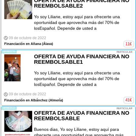
OFERTA DE AYUDA FINANCIERA NO
REEMBOLSABLE2
Yo soy Liliane, estoy aquí para ofrecerte una
oportunidad que aprovecha más del 70% de
losEspañol. Depende de usted a
09 de octubre de 2022
11
€
Financiación en Añana
(Álava)
-OFREZCO-
PARTICULAR
OFERTA DE AYUDA FINANCIERA NO
REEMBOLSABLE1
Yo soy Liliane, estoy aquí para ofrecerte una
oportunidad que aprovecha más del 70% de
losEspañol. Depende de usted a
09 de octubre de 2022
41
€
Financiación en Albánchez
(Almería)
-OFREZCO-
PARTICULAR
OFERTA DE AYUDA FINANCIERA NO
REEMBOLSABLE
Buenos dias, Yo soy Liliane, estoy aquí para
ofrecerte una oportunidad que aprovecha más