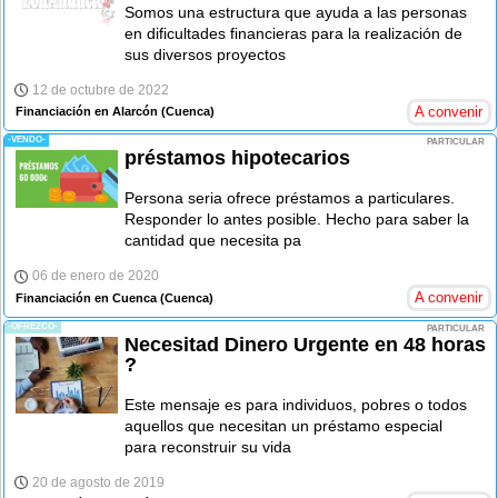
Somos una estructura que ayuda a las personas
en dificultades financieras para la realización de
sus diversos proyectos
12 de octubre de 2022
A convenir
Financiación en Alarcón
(Cuenca)
-VENDO-
PARTICULAR
préstamos hipotecarios
Persona seria ofrece préstamos a particulares.
Responder lo antes posible. Hecho para saber la
cantidad que necesita pa
06 de enero de 2020
A convenir
Financiación en Cuenca
(Cuenca)
-OFREZCO-
PARTICULAR
Necesitad Dinero Urgente en 48 horas
?
Este mensaje es para individuos, pobres o todos
aquellos que necesitan un préstamo especial
para reconstruir su vida
20 de agosto de 2019