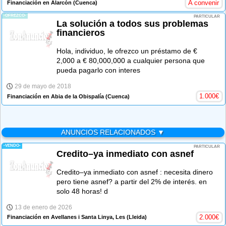
A convenir
Financiación en Alarcón
(Cuenca)
-OFREZCO-
PARTICULAR
La solución a todos sus problemas
financieros
Hola, individuo, le ofrezco un préstamo de €
2,000 a € 80,000,000 a cualquier persona que
pueda pagarlo con interes
29 de mayo de 2018
1.000
€
Financiación en Abia de la Obispalía
(Cuenca)
ANUNCIOS RELACIONADOS ▼
-VENDO-
PARTICULAR
Credito–ya inmediato con asnef
Credito–ya inmediato con asnef : necesita dinero
pero tiene asnef? a partir del 2% de interés. en
solo 48 horas! d
13 de enero de 2026
2.000
€
Financiación en Avellanes i Santa Linya, Les
(Lleida)