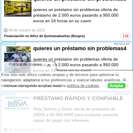
quieres un préstamo sin problemas oferta de
préstamo de 2.000 euros pasando a 950.000
euros en 24 horas en su cuent
09 de octubre de 2022
14
€
Financiación en Alfoz de Quintanadueñas
(Burgos)
-OFREZCO-
PARTICULAR
quieres un préstamo sin problemas4
quieres un préstamo sin problemas oferta de
Política de cookies
préstamo de 2.000 euros pasando a 950.000
^
euros en 24 horas en su cuent
Este sitio web utiliza cookies propias y de terceros para optimizar tu
navegación, adaptarse a tus preferencias y realizar labores analíticas. Al
09 de octubre de 2022
continuar navegando aceptas nuestra
política de cookies
.
Aceptar
31
€
Financiación en Arnuero
(Cantabria)
-OFREZCO-
PARTICULAR
PRÉSTAMO RÁPIDO Y CONFIABLE
Hola Señora y Señor oferta de préstamo de
2000€ a 50.000.000€ para cualquier persona
capaz de pagar con intereses
25 de agosto de 2022