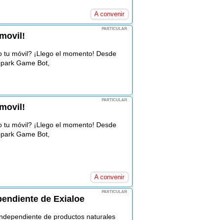
A convenir
PARTICULAR
movil!
o tu móvil? ¡Llego el momento! Desde
opark Game Bot,
PARTICULAR
movil!
o tu móvil? ¡Llego el momento! Desde
opark Game Bot,
A convenir
PARTICULAR
endiente de Exialoe
ndependiente de productos naturales