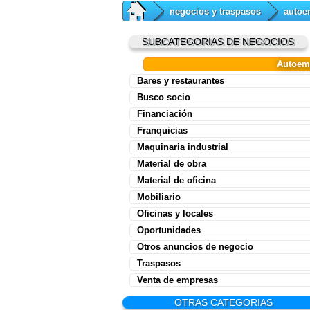
negocios y traspasos
autoe
SUBCATEGORIAS DE NEGOCIOS
Autoem
Bares y restaurantes
Busco socio
Financiación
Franquicias
Maquinaria industrial
Material de obra
Material de oficina
Mobiliario
Oficinas y locales
Oportunidades
Otros anuncios de negocio
Traspasos
Venta de empresas
OTRAS CATEGORIAS