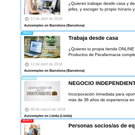
¿Quieres trabajar desde casa y dedi
jefes, y escoger tu propio horario y
12 de abril de 2018
Autoempleo en Barcelona
(Barcelona)
-VENDO-
Trabaja desde casa
¿Quieres tu propia tienda ONLINE 
Productos de Parafarmacia comple
12 de abril de 2018
Autoempleo en Barcelona
(Barcelona)
-OFREZCO-
NEGOCIO INDEPENDIEN
Incorporación inmediata para opor
más de 38 años de experiencia en
09 de marzo de 2018
Autoempleo en Lleida
(Lleida)
-BUSCO-
Personas socios/as de equ