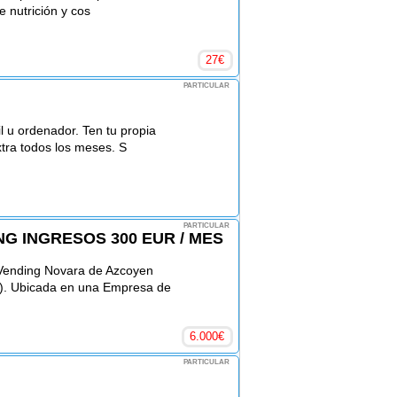
e nutrición y cos
27
€
PARTICULAR
l u ordenador. Ten tu propia
tra todos los meses. S
PARTICULAR
G INGRESOS 300 EUR / MES
Vending Novara de Azcoyen
o). Ubicada en una Empresa de
6.000
€
PARTICULAR