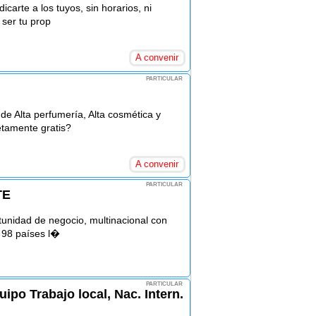
carte a los tuyos, sin horarios, ni
 ser tu prop
A convenir
PARTICULAR
de Alta perfumería, Alta cosmética y
tamente gratis?
A convenir
PARTICULAR
TE
tunidad de negocio, multinacional con
 98 países l�
PARTICULAR
ipo Trabajo local, Nac. Intern.