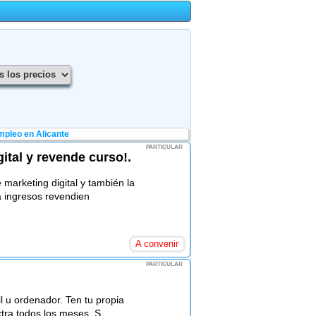
pleo en Alicante
PARTICULAR
ital y revende curso!.
arketing digital y también la
a ingresos revendien
A convenir
PARTICULAR
l u ordenador. Ten tu propia
tra todos los meses. S