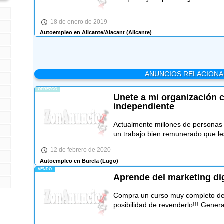
18 de enero de 2019
Autoempleo en Alicante/Alacant
(Alicante)
ANUNCIOS RELACION
-OFREZCO-
Unete a mi organización 
independiente
Actualmente millones de personas
un trabajo bien remunerado que le
12 de febrero de 2020
Autoempleo en Burela
(Lugo)
-VENDO-
Aprende del marketing dig
Compra un curso muy completo de m
posibilidad de revenderlo!!! Gener