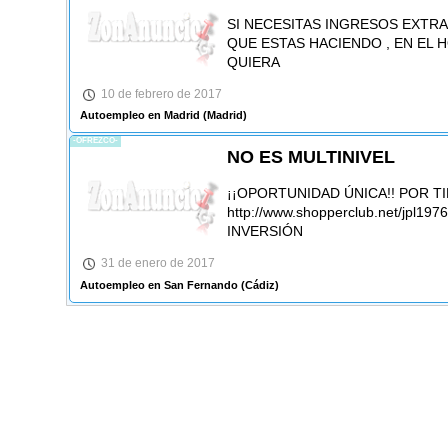
SI NECESITAS INGRESOS EXTRA
QUE ESTAS HACIENDO , EN EL
QUIERA
10 de febrero de 2017
Autoempleo en Madrid
(Madrid)
-OFREZCO-
NO ES MULTINIVEL
¡¡OPORTUNIDAD ÚNICA!! POR T
http://www.shopperclub.net/jpl
INVERSIÓN
31 de enero de 2017
Autoempleo en San Fernando
(Cádiz)