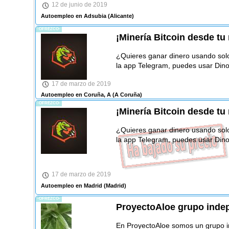
12 de junio de 2019
Autoempleo en Adsubia
(Alicante)
-OFREZCO-
¡Minería Bitcoin desde tu 
¿Quieres ganar dinero usando sol
la app Telegram, puedes usar Din
17 de marzo de 2019
Autoempleo en Coruña, A
(A Coruña)
-OFREZCO-
¡Minería Bitcoin desde tu 
¿Quieres ganar dinero usando sol
la app Telegram, puedes usar Din
17 de marzo de 2019
Autoempleo en Madrid
(Madrid)
-OFREZCO-
ProyectoAloe grupo indep
En ProyectoAloe somos un grupo i