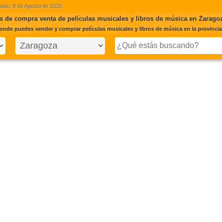
ado, 8 de Agosto de 2026
 de compra venta de películas musicales y libros de música en Zarago
onde puedes vender y comprar películas musicales y libros de música en la provinci