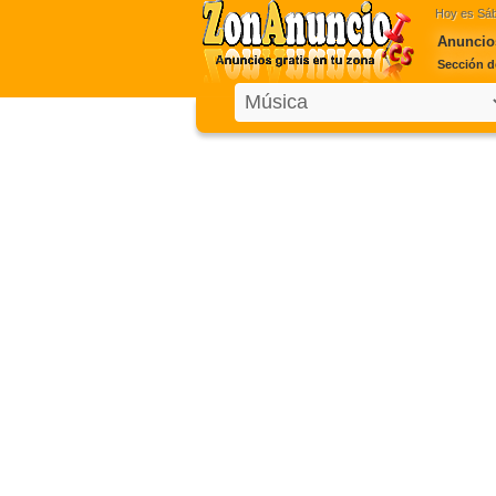
Hoy es
Sáb
Anuncios
Sección d