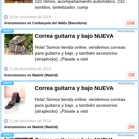
110 ritmos, acompañamiento automático, 232
sonidos, sintetizador, comp
29 de diciembre de 2018
150
€
Instrumentos en Cerdanyola del Vallès
(Barcelona)
-VENDO-
PROFESIONAL
Correa guitarra y bajo NUEVA
Hola! Somos tienda online, vendemos correas
para guitarra y bajo, y también accesorios
(straplocks). ¡Pásate a visit
21 de diciembre de 2018
20
€
Instrumentos en Madrid
(Madrid)
-VENDO-
PROFESIONAL
Correa guitarra y bajo NUEVA
Hola! Somos tienda online, vendemos correas
para guitarra y bajo, y también accesorios
(straplocks). ¡Pásate a visit
21 de diciembre de 2018
20
€
Instrumentos en Madrid
(Madrid)
-VENDO-
PROFESIONAL