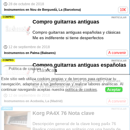
28 de octubre de 2018
10
€
Instrumentos en Nou de Berguedà, La
(Barcelona)
-COMPRO-
PARTICULAR
Compro guitarras antiguas
Compro guitarras antiguas españolas y clásicas
Me es indiferente si tiene desperfectos
12 de septiembre de 2018
A convenir
Instrumentos en Palma
(Baleares)
-COMPRO-
PARTICULAR
Compro guitarras antiguas españolas
Política de cookies
^
y clásicas
Este sitio web utiliza cookies propias y de terceros para optimizar tu
Compro guitarras antiguas españolas y clásicas
navegación, adaptarse a tus preferencias y realizar labores analíticas. Al
me es indiferente el estado
continuar navegando aceptas nuestra
política de cookies
.
Aceptar
12 de septiembre de 2018
A convenir
Instrumentos en Acebeda, La
(Madrid)
-VENDO-
PARTICULAR
Korg PA4X 76 Nota clave
Descripción general de la clave koeg pa4x 76
Realice conjuntos en solitario con una banda de