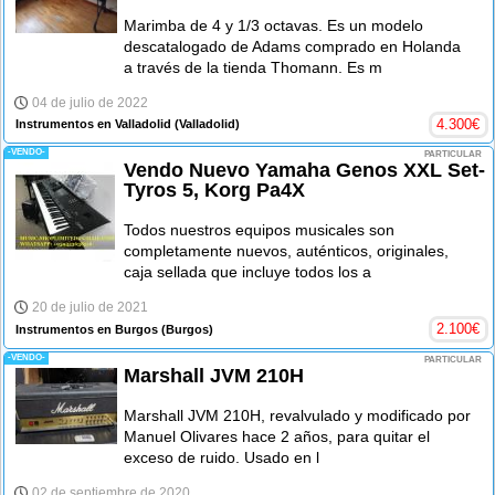
Marimba de 4 y 1/3 octavas. Es un modelo
descatalogado de Adams comprado en Holanda
a través de la tienda Thomann. Es m
04 de julio de 2022
4.300
€
Instrumentos en Valladolid
(Valladolid)
-VENDO-
PARTICULAR
Vendo Nuevo Yamaha Genos XXL Set-
Tyros 5, Korg Pa4X
Todos nuestros equipos musicales son
completamente nuevos, auténticos, originales,
caja sellada que incluye todos los a
20 de julio de 2021
2.100
€
Instrumentos en Burgos
(Burgos)
-VENDO-
PARTICULAR
Marshall JVM 210H
Marshall JVM 210H, revalvulado y modificado por
Manuel Olivares hace 2 años, para quitar el
exceso de ruido. Usado en l
02 de septiembre de 2020