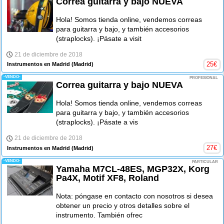
Correa guitarra y bajo NUEVA
Hola! Somos tienda online, vendemos correas
para guitarra y bajo, y también accesorios
(straplocks). ¡Pásate a visit
21 de diciembre de 2018
25
€
Instrumentos en Madrid
(Madrid)
-VENDO-
PROFESIONAL
Correa guitarra y bajo NUEVA
Hola! Somos tienda online, vendemos correas
para guitarra y bajo, y también accesorios
(straplocks). ¡Pásate a vis
21 de diciembre de 2018
27
€
Instrumentos en Madrid
(Madrid)
-VENDO-
PARTICULAR
Yamaha M7CL-48ES, MGP32X, Korg
Pa4X, Motif XF8, Roland
Nota: póngase en contacto con nosotros si desea
obtener un precio y otros detalles sobre el
instrumento. También ofrec