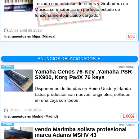
Teclado con módulos de ritmos y Grabadora de
Musica.se encuentra en perfecto estado de
funcionamiento,incluido cargador
15 de abril de 2016
99
€
Instrumentos en Mijas
(Málaga)
ANUNCIOS RELACIONADOS ▼
-VENDO-
PROFESIONAL
Yamaha Genos 76-Key ,Yamaha PSR-
SX900, Korg Pa4X 76 keys
Disponemos de tiendas en Reino Unido y Irlanda
Estos productos son nuevos, originales, sellados
en una caja con todos
16 de julio de 2024
1.000
€
Instrumentos en Madrid
(Madrid)
-VENDO-
PARTICULAR
vendo Marimba solista profesional
marca Adams MSHV 43