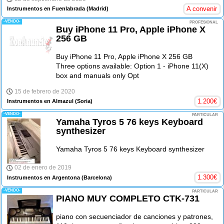
A convenir
Instrumentos en Fuenlabrada
(Madrid)
-VENDO-
PROFESIONAL
Buy iPhone 11 Pro, Apple iPhone X
256 GB
Buy iPhone 11 Pro, Apple iPhone X 256 GB
Three options available: Option 1 - iPhone 11(X)
box and manuals only Opt
15 de febrero de 2020
1.200
€
Instrumentos en Almazul
(Soria)
-VENDO-
PARTICULAR
Yamaha Tyros 5 76 keys Keyboard
synthesizer
Yamaha Tyros 5 76 keys Keyboard synthesizer
02 de enero de 2019
1.300
€
Instrumentos en Argentona
(Barcelona)
-VENDO-
PARTICULAR
PIANO MUY COMPLETO CTK-731
piano con secuenciador de canciones y patrones,