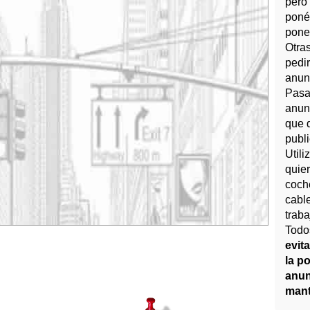
pero
ponér
pone
Otra
pedir
anun
Pasa 
anun
que 
publ
Utili
quie
coch
cabl
traba
Todo
evit
la po
anun
mant