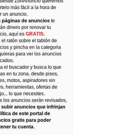
 desde ZonAnuncio queremos
telo más fácil a la hora de
r un anuncio.
s
páginas de anuncios
te
án dinero por renovar tu
cio, aquí es
GRATIS.
el ratón sobre el tablón de
cios y pincha en la categoria
quieras para ver los anuncios
icados.
za el buscador y busca lo que
ras en tu zona, desde pisos,
es, motos,
aspiradores sin
es
, herramientas, ofertas de
jo... lo que necesites.
s los anuncios serán revisados,
a subir anuncios que infrinjan
lítica de este portal de
cios gratis para poder
ener tu cuenta
.