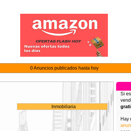
0 Anuncios publicados hasta hoy
Si e
vend
grat
Inmobiliaria
Hay 
anun