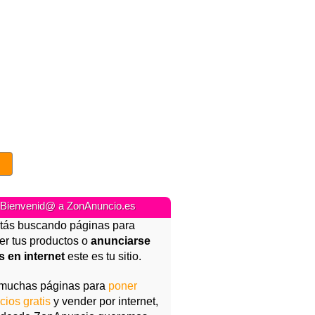
Bienvenid@ a ZonAnuncio.es
stás buscando páginas para
er tus productos o
anunciarse
is en internet
este es tu sitio.
Motor
muchas páginas para
poner
cios gratis
y vender por internet,