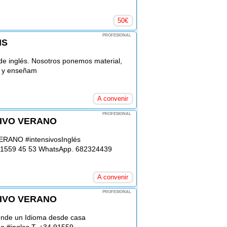
50
€
PROFESIONAL
IS
 de inglés. Nosotros ponemos material,
s y enseñam
A convenir
PROFESIONAL
SIVO VERANO
ANO #intensivosInglés
 91559 45 53 WhatsApp. 682324439
A convenir
PROFESIONAL
SIVO VERANO
rende un Idioma desde casa