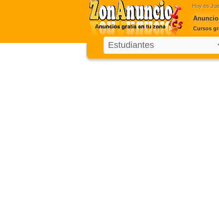
Hoy es
Jue
Anuncios
Cursos gra