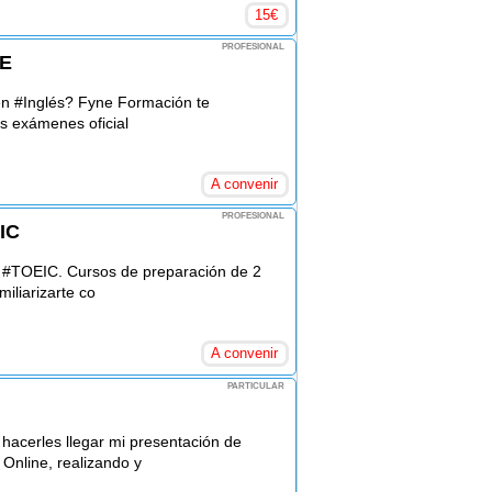
15
€
PROFESIONAL
E
 en #Inglés? Fyne Formación te
s exámenes oficial
A convenir
PROFESIONAL
IC
 #TOEIC. Cursos de preparación de 2
iliarizarte co
A convenir
PARTICULAR
hacerles llegar mi presentación de
nline, realizando y