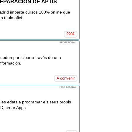
REPARACIÓN DE APTIS
adrid imparte cursos 100% online que
 título ofici
290
€
PROFESIONAL
 pueden participar a través de una
información,
A convenir
PROFESIONAL
les edats a programar els seus propis
3D, crear Apps