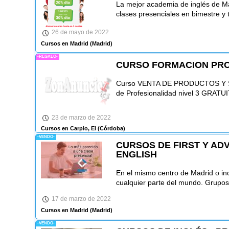
La mejor academia de inglés de Ma
clases presenciales en bimestre y t
26 de mayo de 2022
Cursos en Madrid
(Madrid)
-REGALO-
CURSO FORMACION PRO
Curso VENTA DE PRODUCTOS Y S
de Profesionalidad nivel 3 GRA
23 de marzo de 2022
Cursos en Carpio, El
(Córdoba)
-VENDO-
CURSOS DE FIRST Y ADV
ENGLISH
En el mismo centro de Madrid o in
cualquier parte del mundo. Grupos
17 de marzo de 2022
Cursos en Madrid
(Madrid)
-VENDO-