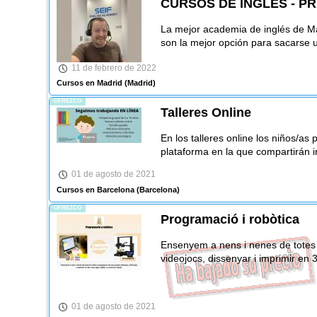
CURSOS DE INGLÉS - P
La mejor academia de inglés de M
son la mejor opción para sacarse un
11 de febrero de 2022
Cursos en Madrid
(Madrid)
-OFREZCO-
Talleres Online
En los talleres online los niños/as
plataforma en la que compartirán 
01 de agosto de 2021
Cursos en Barcelona
(Barcelona)
-OFREZCO-
Programació i robòtica
Ensenyem a nens i nenes de totes 
videojocs, dissenyar i imprimir en 
01 de agosto de 2021