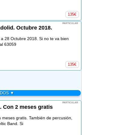
135
€
PARTICULAR
adolid. Octubre 2018.
6 a 28 Octubre 2018. Si no te va bien
 al 63059
135
€
ADOS ▼
PARTICULAR
. Con 2 meses gratis
s meses gratis. También de percusión,
tic Band. Si