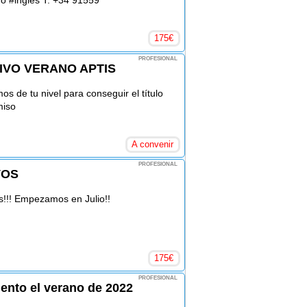
no #ingles T. +34 91559
175
€
PROFESIONAL
IVO VERANO APTIS
os de tu nivel para conseguir el título
miso
A convenir
PROFESIONAL
VOS
s!!! Empezamos en Julio!!
175
€
PROFESIONAL
ento el verano de 2022