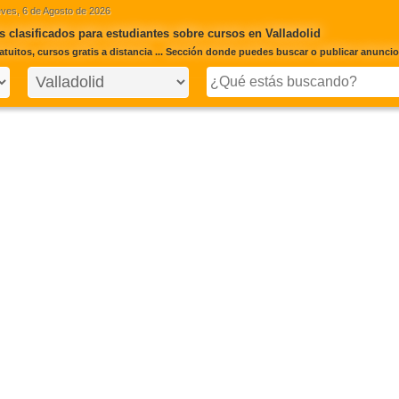
ves, 6 de Agosto de 2026
 clasificados para estudiantes sobre cursos en Valladolid
tuitos, cursos gratis a distancia ... Sección donde puedes buscar o publicar anuncio