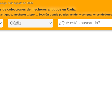
ingo, 9 de Agosto de 2026
s de colecciones de mecheros antiguos en Cádiz
antiguos, mecheros zippo ... Sección donde puedes vender y comprar encendedores 