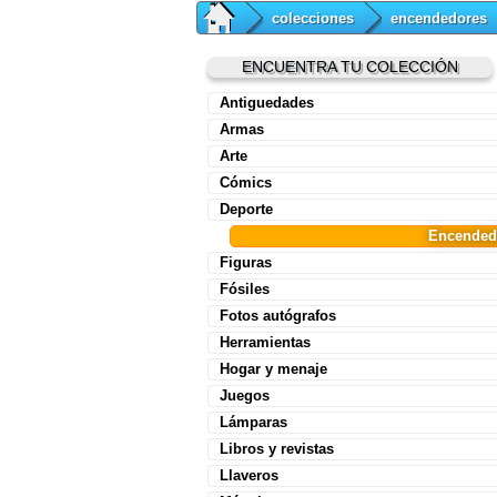
colecciones
encendedores
ENCUENTRA TU COLECCIÓN
Antiguedades
Armas
Arte
Cómics
Deporte
Encended
Figuras
Fósiles
Fotos autógrafos
Herramientas
Hogar y menaje
Juegos
Lámparas
Libros y revistas
Llaveros