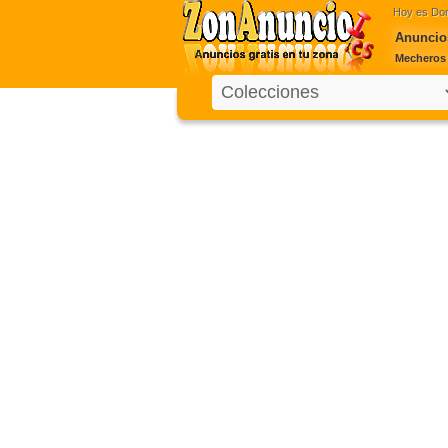
Hoy es
Dom
Anuncio
Mecheros 