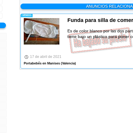
ANUNCIOS RELACION
-VENDO-
Funda para silla de come
Es de color blanco por las dos par
tiene bajo un plástico para poner c
17 de abril de 2021
Portabebés en Manises
(Valencia)