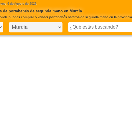
ves, 6 de Agosto de 2026
s de portabebés de segunda mano en Murcia
onde puedes comprar o vender portabebés baratos de segunda mano en la provincia