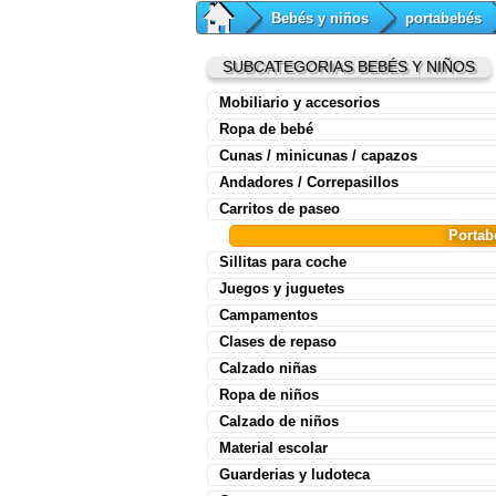
Bebés y niños
portabebés
SUBCATEGORIAS BEBÉS Y NIÑOS
Mobiliario y accesorios
Ropa de bebé
Cunas / minicunas / capazos
Andadores / Correpasillos
Carritos de paseo
Portab
Sillitas para coche
Juegos y juguetes
Campamentos
Clases de repaso
Calzado niñas
Ropa de niños
Calzado de niños
Material escolar
Guarderias y ludoteca