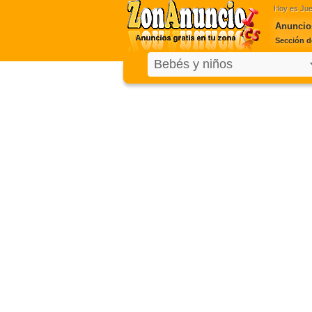
Hoy es
Jue
Anuncio
Sección d