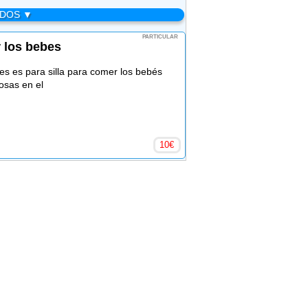
ADOS ▼
PARTICULAR
r los bebes
tes es para silla para comer los bebés
osas en el
10
€