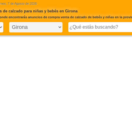
rnes, 7 de Agosto de 2026
 de calzado para niñas y bebés en Girona
onde encontrarás anuncios de compra venta de calzado de bebés y niñas en la provi