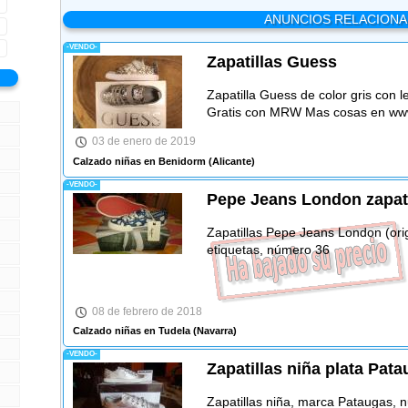
ANUNCIOS RELACION
-VENDO-
Zapatillas Guess
Zapatilla Guess de color gris con le
Gratis con MRW Mas cosas en www
03 de enero de 2019
Calzado niñas en Benidorm
(Alicante)
-VENDO-
Pepe Jeans London zapati
Zapatillas Pepe Jeans London (orig
etiquetas, número 36
08 de febrero de 2018
Calzado niñas en Tudela
(Navarra)
-VENDO-
Zapatillas niña plata Pat
Zapatillas niña, marca Pataugas, n