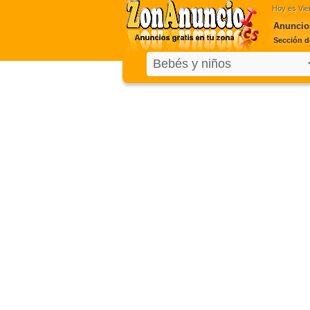
Hoy es
Vie
Anuncios
Sección d