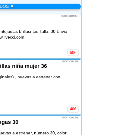
ADOS ▼
PROFESIONAL
ntejuelas brillasntes Talla: 30 Envio
.livecci.com
50
€
PARTICULAR
llas niña mujer 36
inales) , nuevas a estrenar con
40
€
PARTICULAR
augas 30
uevas a estrenar, número 30, color