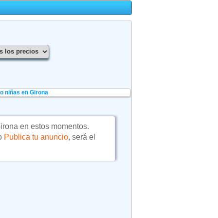
o niñas en Girona
irona en estos momentos.
 o
Publica tu anuncio
, será el