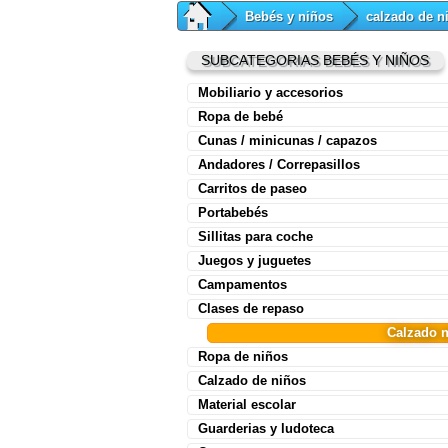
Bebés y niños
calzado de n
SUBCATEGORIAS BEBÉS Y NIÑOS
Mobiliario y accesorios
Ropa de bebé
Cunas / minicunas / capazos
Andadores / Correpasillos
Carritos de paseo
Portabebés
Sillitas para coche
Juegos y juguetes
Campamentos
Clases de repaso
Calzado 
Ropa de niños
Calzado de niños
Material escolar
Guarderias y ludoteca