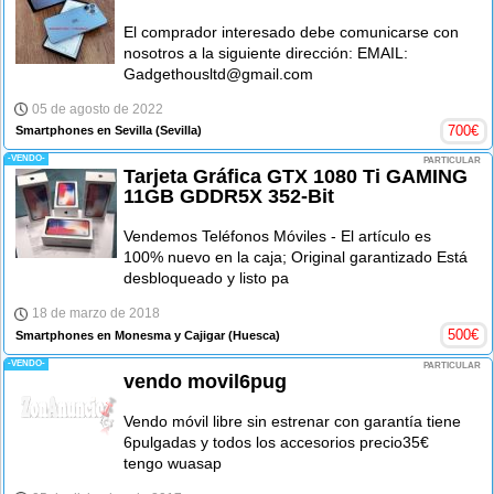
El comprador interesado debe comunicarse con
nosotros a la siguiente dirección: EMAIL:
Gadgethousltd@gmail.com
05 de agosto de 2022
700
€
Smartphones en Sevilla
(Sevilla)
-VENDO-
PARTICULAR
Tarjeta Gráfica GTX 1080 Ti GAMING
11GB GDDR5X 352-Bit
Vendemos Teléfonos Móviles - El artículo es
100% nuevo en la caja; Original garantizado Está
desbloqueado y listo pa
18 de marzo de 2018
500
€
Smartphones en Monesma y Cajigar
(Huesca)
-VENDO-
PARTICULAR
vendo movil6pug
Vendo móvil libre sin estrenar con garantía tiene
6pulgadas y todos los accesorios precio35€
tengo wuasap