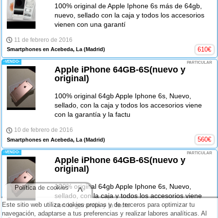
100% original de Apple Iphone 6s más de 64gb,
nuevo, sellado con la caja y todos los accesorios
vienen con una garantí
11 de febrero de 2016
610
€
Smartphones en Acebeda, La
(Madrid)
-VENDO-
PARTICULAR
Apple iPhone 64GB-6S(nuevo y
original)
100% original 64gb Apple Iphone 6s, Nuevo,
sellado, con la caja y todos los accesorios viene
con la garantía y la factu
10 de febrero de 2016
560
€
Smartphones en Acebeda, La
(Madrid)
-VENDO-
PARTICULAR
Apple iPhone 64GB-6S(nuevo y
original)
100% original 64gb Apple Iphone 6s, Nuevo,
Política de cookies
^
sellado, con la caja y todos los accesorios viene
Este sitio web utiliza cookies propias y de terceros para optimizar tu
con la garantía y la factu
navegación, adaptarse a tus preferencias y realizar labores analíticas. Al