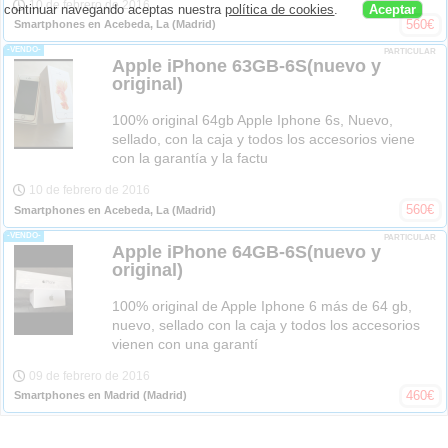
10 de febrero de 2016
continuar navegando aceptas nuestra
política de cookies
.
Aceptar
560
€
Smartphones en Acebeda, La
(Madrid)
-VENDO-
PARTICULAR
Apple iPhone 63GB-6S(nuevo y
original)
100% original 64gb Apple Iphone 6s, Nuevo,
sellado, con la caja y todos los accesorios viene
con la garantía y la factu
10 de febrero de 2016
560
€
Smartphones en Acebeda, La
(Madrid)
-VENDO-
PARTICULAR
Apple iPhone 64GB-6S(nuevo y
original)
100% original de Apple Iphone 6 más de 64 gb,
nuevo, sellado con la caja y todos los accesorios
vienen con una garantí
09 de febrero de 2016
460
€
Smartphones en Madrid
(Madrid)