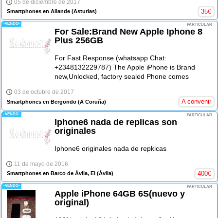
05 de diciembre de 2017
35
€
Smartphones en Allande
(Asturias)
-VENDO-
PARTICULAR
For Sale:Brand New Apple Iphone 8
Plus 256GB
For Fast Response (whatsapp Chat:
+2348132229787) The Apple iPhone is Brand
new,Unlocked, factory sealed Phone comes
03 de octubre de 2017
A convenir
Smartphones en Bergondo
(A Coruña)
-VENDO-
PARTICULAR
Iphone6 nada de replicas son
originales
Iphone6 originales nada de repkicas
11 de mayo de 2016
400
€
Smartphones en Barco de Ávila, El
(Ávila)
-VENDO-
PARTICULAR
Apple iPhone 64GB 6S(nuevo y
original)