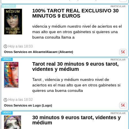
-OFREZCO-
PARTICULAR
100% TAROT REAL EXCLUSIVO 30
MINUTOS 9 EUROS
videncia y médium nuestro nivel de aciertos es el
mas alto que en otros gabinetes si quieres una
buena consulta llama a
Hoy a las
18:03
5
€
Otros Servicios en Alicante/Alacant
(Alicante)
-VENDO-
PARTICULAR
Tarot real 30 minutos 9 euros tarot,
videntes y médium
Tarot , videncia y médium nuestro nivel de
aciertos es el mas alto que en otros gabinetes si
quieres una buena consulta
Hoy a las
18:02
5
€
Otros Servicios en Lugo
(Lugo)
-VENDO-
PARTICULAR
30 minutos 9 euros tarot, videntes y
médium