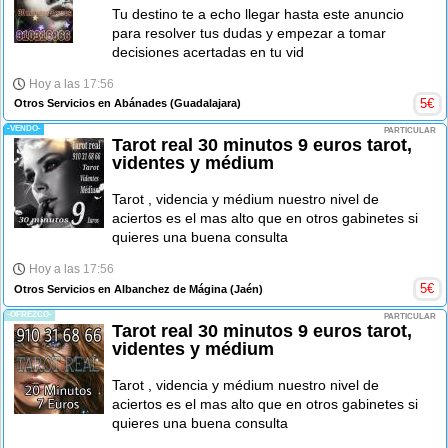
Tu destino te a echo llegar hasta este anuncio
para resolver tus dudas y empezar a tomar
decisiones acertadas en tu vid
Hoy a las
17:56
5
€
Otros Servicios en Abánades
(Guadalajara)
-VENDO-
PARTICULAR
Tarot real 30 minutos 9 euros tarot,
videntes y médium
Tarot , videncia y médium nuestro nivel de
aciertos es el mas alto que en otros gabinetes si
quieres una buena consulta
Hoy a las
17:56
5
€
Otros Servicios en Albanchez de Mágina
(Jaén)
-OFREZCO-
PARTICULAR
Tarot real 30 minutos 9 euros tarot,
videntes y médium
Tarot , videncia y médium nuestro nivel de
aciertos es el mas alto que en otros gabinetes si
quieres una buena consulta