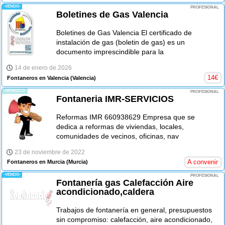
-VENDO-
PROFESIONAL
Boletines de Gas Valencia
Boletines de Gas Valencia El certificado de
instalación de gas (boletin de gas) es un
documento imprescindible para la
14 de enero de 2026
14
€
Fontaneros en Valencia
(Valencia)
-OFREZCO-
PROFESIONAL
Fontaneria IMR-SERVICIOS
Reformas IMR 660938629 Empresa que se
dedica a reformas de viviendas, locales,
comunidades de vecinos, oficinas, nav
23 de noviembre de 2022
A convenir
Fontaneros en Murcia
(Murcia)
-VENDO-
PROFESIONAL
Fontanería gas Calefacción Aire
acondicionado,caldera
Trabajos de fontanería en general, presupuestos
sin compromiso: calefacción, aire acondicionado,