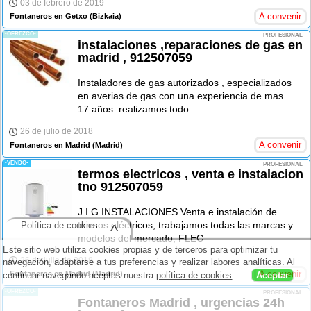
03 de febrero de 2019
A convenir
Fontaneros en Getxo
(Bizkaia)
-OFREZCO-
PROFESIONAL
instalaciones ,reparaciones de gas en
madrid , 912507059
Instaladores de gas autorizados , especializados
en averias de gas con una experiencia de mas
17 años. realizamos todo
26 de julio de 2018
A convenir
Fontaneros en Madrid
(Madrid)
-VENDO-
PROFESIONAL
termos electricos , venta e instalacion
tno 912507059
J.I.G INSTALACIONES Venta e instalación de
termos eléctricos, trabajamos todas las marcas y
Política de cookies
^
modelos del mercado, FLEC
Este sitio web utiliza cookies propias y de terceros para optimizar tu
26 de julio de 2018
navegación, adaptarse a tus preferencias y realizar labores analíticas. Al
A convenir
Fontaneros en Madrid
(Madrid)
continuar navegando aceptas nuestra
política de cookies
.
Aceptar
-OFREZCO-
PROFESIONAL
Fontaneros Madrid , urgencias 24h