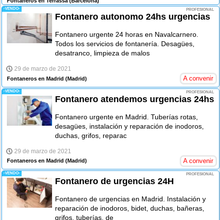
Fontaneros en Terrassa
(Barcelona)
-VENDO-
PROFESIONAL
Fontanero autonomo 24hs urgencias
Fontanero urgente 24 horas en Navalcarnero.
Todos los servicios de fontanería. Desagües,
desatranco, limpieza de malos
29 de marzo de 2021
A convenir
Fontaneros en Madrid
(Madrid)
-VENDO-
PROFESIONAL
Fontanero atendemos urgencias 24hs
Fontanero urgente en Madrid. Tuberías rotas,
desagües, instalación y reparación de inodoros,
duchas, grifos, reparac
29 de marzo de 2021
A convenir
Fontaneros en Madrid
(Madrid)
-VENDO-
PROFESIONAL
Fontanero de urgencias 24H
Fontanero de urgencias en Madrid. Instalación y
reparación de inodoros, bidet, duchas, bañeras,
grifos, tuberías, de