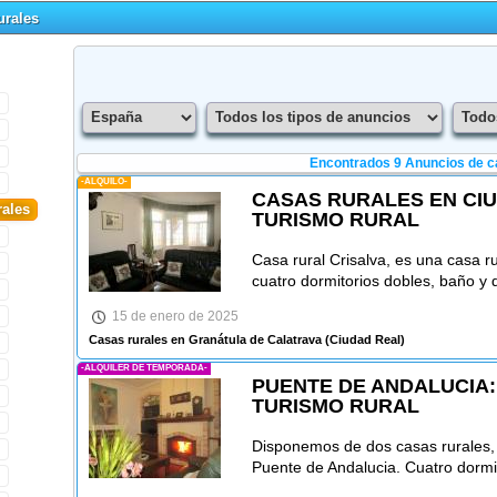
urales
Encontrados 9
Anuncios de c
-ALQUILO-
CASAS RURALES EN CIU
rales
TURISMO RURAL
Casa rural Crisalva, es una casa ru
cuatro dormitorios dobles, baño y 
15 de enero de 2025
Casas rurales en Granátula de Calatrava
(Ciudad Real)
-ALQUILER DE TEMPORADA-
PUENTE DE ANDALUCIA:
TURISMO RURAL
Disponemos de dos casas rurales, 
Puente de Andalucia. Cuatro dormi