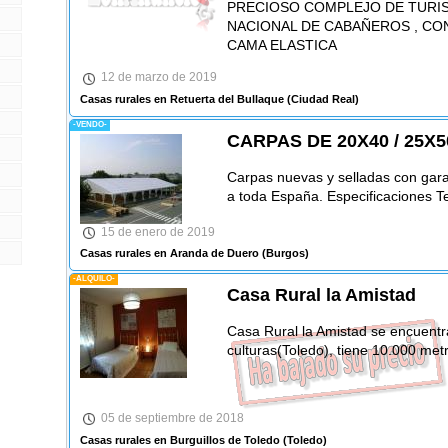
PRECIOSO COMPLEJO DE TURI
NACIONAL DE CABAÑEROS , CON
CAMA ELASTICA
12 de marzo de 2019
Casas rurales en Retuerta del Bullaque
(Ciudad Real)
-VENDO-
CARPAS DE 20X40 / 25X5
Carpas nuevas y selladas con gara
a toda España. Especificaciones T
15 de enero de 2019
Casas rurales en Aranda de Duero
(Burgos)
-ALQUILO-
Casa Rural la Amistad
Casa Rural la Amistad se encuentra
culturas(Toledo), tiene 10.000 met
05 de septiembre de 2018
Casas rurales en Burguillos de Toledo
(Toledo)