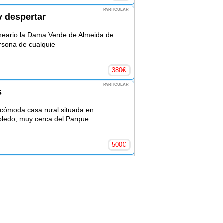
PARTICULAR
y despertar
lneario la Dama Verde de Almeida de
ersona de cualquie
380
€
PARTICULAR
s
cómoda casa rural situada en
ledo, muy cerca del Parque
500
€