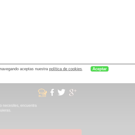
uar navegando aceptas nuestra
política de cookies
.
Aceptar
no necesites, encuentra
uieras.