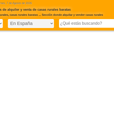
rnes, 7 de Agosto de 2026
 de alquiler y venta de casas rurales baratas
rales, casas rurales baratas ... Sección donde alquilar y vender casas rurales