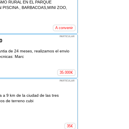
SMO RURAL EN EL PARQUE
 PISCINA , BARBACOAS,MINI ZOO,
A convenir
PARTICULAR
0
ntia de 24 meses, realizamos el envio
ecnicas: Marc
35.000
€
PARTICULAR
 a 9 km de la ciudad de las tres
ros de terreno cubi
35
€