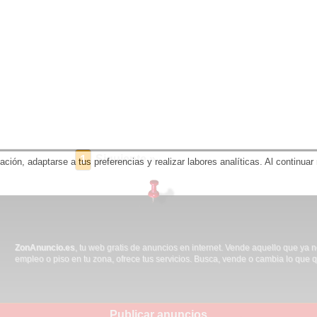
Siguiente »
1
gación, adaptarse a tus preferencias y realizar labores analíticas. Al contin
ZonAnuncio.es
, tu web gratis de anuncios en internet. Vende aquello que ya 
empleo o piso en tu zona, ofrece tus servicios. Busca, vende o cambia lo que q
Publicar anuncios