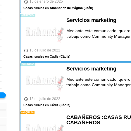
15 de enero de 2025
Casas rurales en Albanchez de Mágina
(Jaén)
-OFREZCO-
Servicios marketing
Mediante este comunicado, quiero 
trabajo como Community Manager O
13 de julio de 2022
Casas rurales en Cádiz
(Cádiz)
-OFREZCO-
Servicios marketing
Mediante este comunicado, quiero 
trabajo como Community Manager O
13 de julio de 2022
Casas rurales en Cádiz
(Cádiz)
-ALQUILO-
CABAÑEROS :CASAS RU
CABAÑEROS