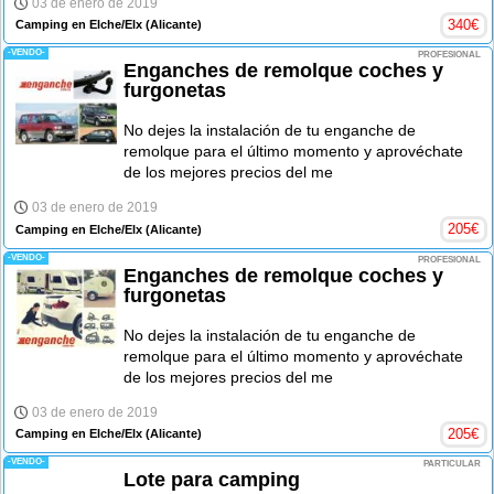
03 de enero de 2019
340
€
Camping en Elche/Elx
(Alicante)
-VENDO-
PROFESIONAL
Enganches de remolque coches y
furgonetas
No dejes la instalación de tu enganche de
remolque para el último momento y aprovéchate
de los mejores precios del me
03 de enero de 2019
205
€
Camping en Elche/Elx
(Alicante)
-VENDO-
PROFESIONAL
Enganches de remolque coches y
furgonetas
No dejes la instalación de tu enganche de
remolque para el último momento y aprovéchate
de los mejores precios del me
03 de enero de 2019
205
€
Camping en Elche/Elx
(Alicante)
-VENDO-
PARTICULAR
Lote para camping