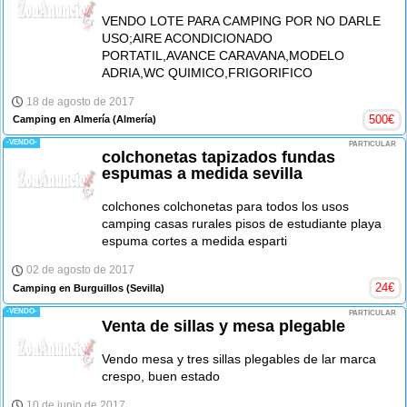
VENDO LOTE PARA CAMPING POR NO DARLE
USO;AIRE ACONDICIONADO
PORTATIL,AVANCE CARAVANA,MODELO
ADRIA,WC QUIMICO,FRIGORIFICO
18 de agosto de 2017
500
€
Camping en Almería
(Almería)
-VENDO-
PARTICULAR
colchonetas tapizados fundas
espumas a medida sevilla
colchones colchonetas para todos los usos
camping casas rurales pisos de estudiante playa
espuma cortes a medida esparti
02 de agosto de 2017
24
€
Camping en Burguillos
(Sevilla)
-VENDO-
PARTICULAR
Venta de sillas y mesa plegable
Vendo mesa y tres sillas plegables de lar marca
crespo, buen estado
10 de junio de 2017