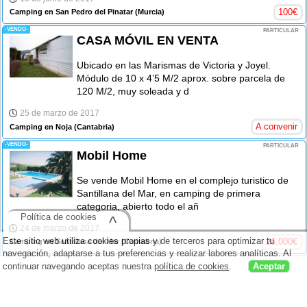
100
€
Camping en San Pedro del Pinatar
(Murcia)
-VENDO-
PARTICULAR
CASA MÓVIL EN VENTA
Ubicado en las Marismas de Victoria y Joyel.
Módulo de 10 x 4’5 M/2 aprox. sobre parcela de
120 M/2, muy soleada y d
25 de marzo de 2017
A convenir
Camping en Noja
(Cantabria)
-VENDO-
PARTICULAR
Mobil Home
Se vende Mobil Home en el complejo turistico de
Santillana del Mar, en camping de primera
categoria, abierto todo el añ
Política de cookies
^
24 de marzo de 2017
Este sitio web utiliza cookies propias y de terceros para optimizar tu
26.000
€
Camping en Santillana del Mar
(Cantabria)
navegación, adaptarse a tus preferencias y realizar labores analíticas. Al
continuar navegando aceptas nuestra
política de cookies
.
Aceptar