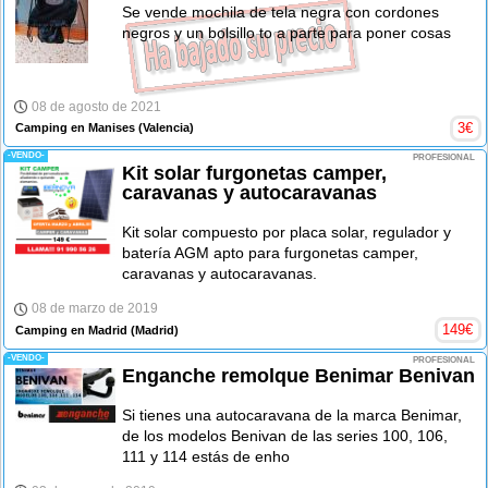
Se vende mochila de tela negra con cordones
negros y un bolsillo to a parte para poner cosas
08 de agosto de 2021
3
€
Camping en Manises
(Valencia)
-VENDO-
PROFESIONAL
Kit solar furgonetas camper,
caravanas y autocaravanas
Kit solar compuesto por placa solar, regulador y
batería AGM apto para furgonetas camper,
caravanas y autocaravanas.
08 de marzo de 2019
149
€
Camping en Madrid
(Madrid)
-VENDO-
PROFESIONAL
Enganche remolque Benimar Benivan
Si tienes una autocaravana de la marca Benimar,
de los modelos Benivan de las series 100, 106,
111 y 114 estás de enho