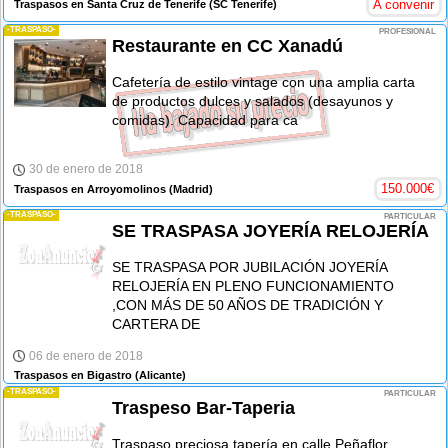
A convenir
Traspasos en Santa Cruz de Tenerife
(SC Tenerife)
-TRASPASO-
PROFESIONAL
Restaurante en CC Xanadú
Cafetería de estilo vintage con una amplia carta
de productos dulces y salados (desayunos y
comidas). Capacidad para ca
30 de enero de 2018
150.000
€
Traspasos en Arroyomolinos
(Madrid)
-TRASPASO-
PARTICULAR
SE TRASPASA JOYERÍA RELOJERÍA
SE TRASPASA POR JUBILACIÓN JOYERÍA
RELOJERÍA EN PLENO FUNCIONAMIENTO
,CON MÁS DE 50 AÑOS DE TRADICIÓN Y
CARTERA DE
06 de enero de 2018
Traspasos en Bigastro
(Alicante)
-TRASPASO-
PARTICULAR
Traspeso Bar-Taperia
Traspaso preciosa tapería en calle Peñaflor,