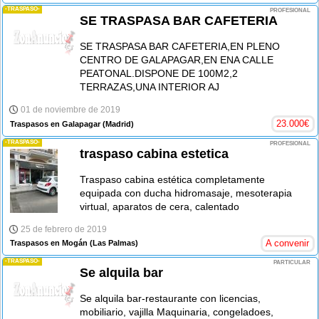
-TRASPASO-
PROFESIONAL
SE TRASPASA BAR CAFETERIA
SE TRASPASA BAR CAFETERIA,EN PLENO
CENTRO DE GALAPAGAR,EN ENA CALLE
PEATONAL.DISPONE DE 100M2,2
TERRAZAS,UNA INTERIOR AJ
01 de noviembre de 2019
23.000
€
Traspasos en Galapagar
(Madrid)
-TRASPASO-
PROFESIONAL
traspaso cabina estetica
Traspaso cabina estética completamente
equipada con ducha hidromasaje, mesoterapia
virtual, aparatos de cera, calentado
25 de febrero de 2019
A convenir
Traspasos en Mogán
(Las Palmas)
-TRASPASO-
PARTICULAR
Se alquila bar
Se alquila bar-restaurante con licencias,
mobiliario, vajilla Maquinaria, congeladoes,