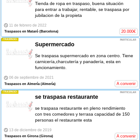
Tienda de ropa en traspaso, buena situación
para entrar a trabajar, rentable, se traspasa por
jubilacion de la propieta
11 de febrero de 2022
20.000
€
Traspasos en Mataró
(Barcelona)
-TRASPASO-
PARTICULAR
Supermercado
Se traspasa supermercado en zona centro. Tiene
carnicería,charcutería y panadería, esta en
funcionamiento.
06 de septiembre de 2021
A convenir
Traspasos en Almería
(Almería)
-TRASPASO-
PARTICULAR
se traspasa restaurante
se traspasa restaurante en pleno rendimiento
con tres comedores y terrasa capacidad de 150
personas el restaurante esta
13 de diciembre de 2019
A convenir
Traspasos en Girona
(Girona)