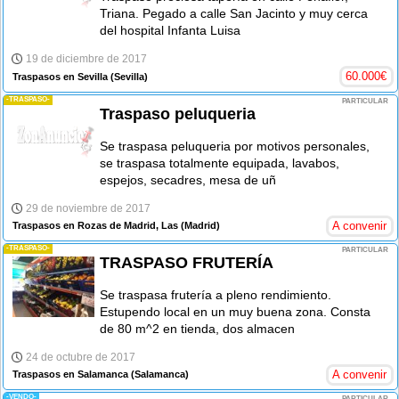
Triana. Pegado a calle San Jacinto y muy cerca
del hospital Infanta Luisa
19 de diciembre de 2017
60.000
€
Traspasos en Sevilla
(Sevilla)
-TRASPASO-
PARTICULAR
Traspaso peluqueria
Se traspasa peluqueria por motivos personales,
se traspasa totalmente equipada, lavabos,
espejos, secadres, mesa de uñ
29 de noviembre de 2017
A convenir
Traspasos en Rozas de Madrid, Las
(Madrid)
-TRASPASO-
PARTICULAR
TRASPASO FRUTERÍA
Se traspasa frutería a pleno rendimiento.
Estupendo local en un muy buena zona. Consta
de 80 m^2 en tienda, dos almacen
24 de octubre de 2017
A convenir
Traspasos en Salamanca
(Salamanca)
-VENDO-
PARTICULAR