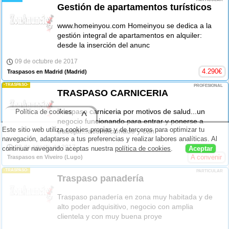
Gestión de apartamentos turísticos
www.homeinyou.com Homeinyou se dedica a la
gestión integral de apartamentos en alquiler:
desde la inserción del anunc
09 de octubre de 2017
4.290
€
Traspasos en Madrid
(Madrid)
-TRASPASO-
PROFESIONAL
TRASPASO CARNICERIA
Traspaso carniceria por motivos de salud...un
Política de cookies
^
negocio funcionando para entrar y ponerse a
Este sitio web utiliza cookies propias y de terceros para optimizar tu
trabajar...acondicionado y con
navegación, adaptarse a tus preferencias y realizar labores analíticas. Al
28 de agosto de 2017
continuar navegando aceptas nuestra
política de cookies
.
Aceptar
A convenir
Traspasos en Viveiro
(Lugo)
-TRASPASO-
PARTICULAR
Traspaso panadería
Traspaso panadería en zona muy habitada y de
alto poder adquisitivo, negocio con amplia
clientela y con muy buena proye