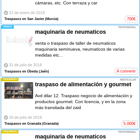
cámaras, etc. Con terraza y car
22 de enero de 2019
700
€
Traspasos en San Javier
(Murcia)
-VENDO-
PROFESIONAL
maquinaria de neumaticos
venta o traspaso de taller de neumaticos
maquinaria seminueva, neumaticos de varias
medidas etc...
31 de julio de 2018
A convenir
Traspasos en Úbeda
(Jaén)
-TRASPASO-
PARTICULAR
traspaso de alimentación y gourmet
Avd dilar 12. Traspaso negocio de alimentación y
productos gourmet. Con licencia, y en la zona
más transitada del zaid
26 de julio de 2018
5.000
€
Traspasos en Granada
(Granada)
-TRASPASO-
PROFESIONAL
maquinaria de neumaticos