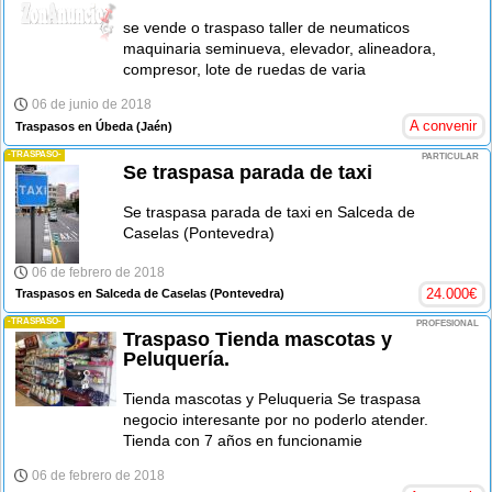
se vende o traspaso taller de neumaticos
maquinaria seminueva, elevador, alineadora,
compresor, lote de ruedas de varia
06 de junio de 2018
A convenir
Traspasos en Úbeda
(Jaén)
-TRASPASO-
PARTICULAR
Se traspasa parada de taxi
Se traspasa parada de taxi en Salceda de
Caselas (Pontevedra)
06 de febrero de 2018
24.000
€
Traspasos en Salceda de Caselas
(Pontevedra)
-TRASPASO-
PROFESIONAL
Traspaso Tienda mascotas y
Peluquería.
Tienda mascotas y Peluqueria Se traspasa
negocio interesante por no poderlo atender.
Tienda con 7 años en funcionamie
06 de febrero de 2018