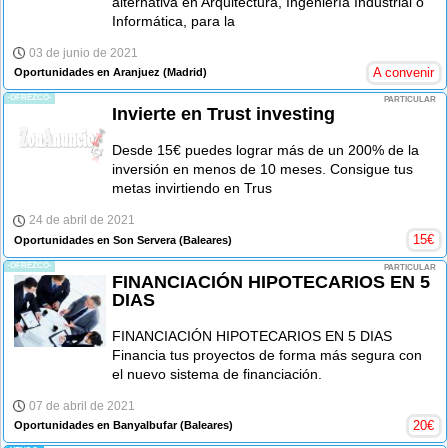
alternativa en Arquitectura, Ingeniería Industrial o
Informática, para la
03 de junio de 2021
A convenir
Oportunidades en Aranjuez
(Madrid)
-OFREZCO-
PARTICULAR
Invierte en Trust investing
Desde 15€ puedes lograr más de un 200% de la
inversión en menos de 10 meses. Consigue tus
metas invirtiendo en Trus
24 de abril de 2021
15
€
Oportunidades en Son Servera
(Baleares)
-OFREZCO-
PARTICULAR
FINANCIACIÓN HIPOTECARIOS EN 5
DIAS
FINANCIACIÓN HIPOTECARIOS EN 5 DIAS
Financia tus proyectos de forma más segura con
el nuevo sistema de financiación.
07 de abril de 2021
20
€
Oportunidades en Banyalbufar
(Baleares)