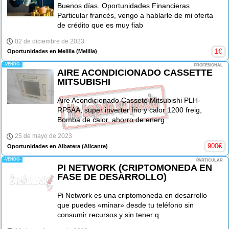
Buenos días. Oportunidades Financieras
Particular francés, vengo a hablarle de mi oferta
de crédito que es muy fiab
02 de diciembre de 2023
1
€
Oportunidades en Melilla
(Melilla)
-VENDO-
PROFESIONAL
AIRE ACONDICIONADO CASSETTE
MITSUBISHI
Aire Acondicionado Cassete Mitsubishi PLH-
RP5AA, super inverter frio y calor 1200 freig,
Bomba de calor, ahorro de energ
25 de mayo de 2023
900
€
Oportunidades en Albatera
(Alicante)
-VENDO-
PARTICULAR
PI NETWORK (CRIPTOMONEDA EN
FASE DE DESARROLLO)
Pi Network es una criptomoneda en desarrollo
que puedes «minar» desde tu teléfono sin
consumir recursos y sin tener q