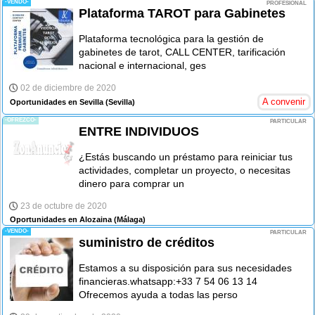
-VENDO-
PROFESIONAL
Plataforma TAROT para Gabinetes
Plataforma tecnológica para la gestión de
gabinetes de tarot, CALL CENTER, tarificación
nacional e internacional, ges
02 de diciembre de 2020
A convenir
Oportunidades en Sevilla
(Sevilla)
-OFREZCO-
PARTICULAR
ENTRE INDIVIDUOS
¿Estás buscando un préstamo para reiniciar tus
actividades, completar un proyecto, o necesitas
dinero para comprar un
23 de octubre de 2020
Oportunidades en Alozaina
(Málaga)
-VENDO-
PARTICULAR
suministro de créditos
Estamos a su disposición para sus necesidades
financieras.whatsapp:+33 7 54 06 13 14
Ofrecemos ayuda a todas las perso