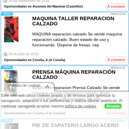
29 de septiembre de 2020
A convenir
Oportunidades en Atzeneta del Maestrat
(Castellón)
-VENDO-
PARTICULAR
MAQUINA TALLER REPARACION
CALZADO
MAQUINA reparacion calzado Se vende maquina
reparacion calzado. Buen estado de uso y
funcionando. Dispone de fresas, cep
29 de julio de 2020
A convenir
Oportunidades en Coruña, A
(A Coruña)
-VENDO-
PARTICULAR
PRENSA MÁQUINA REPARACIÓN
CALZADO
Política de cookies
^
MAQUINA reparacion Prensa Calzado Se vende
maquina prensa reparacion calzado. Buen
Este sitio web utiliza cookies propias y de terceros para optimizar tu
estado de uso y funcionando. Se infor
navegación, adaptarse a tus preferencias y realizar labores analíticas. Al
continuar navegando aceptas nuestra
política de cookies
.
Aceptar
29 de julio de 2020
A convenir
Oportunidades en Coruña, A
(A Coruña)
-VENDO-
PARTICULAR
PIE DE ZAPATERO LARGO ACERO