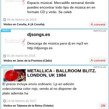
Espacio músical. Mercadillo semanal donde
puedes encontrar todo tipo de música en en
formato CD y vinilo. Se celeb
09 de febrero de 2019
A convenir
Vinilos en Coruña, A
(A Coruña)
-VENDO-
PARTICULAR
djsongs.es
Descarga de música para dj en mp3 en
http://djsongs.es
01 de marzo de 2018
A convenir
Vinilos en Jerez de la Frontera
(Cádiz)
-OFREZCO-
PARTICULAR
METALLICA - BALLROOM BLITZ.
LONDON, UK 1984
El precio incluye envío ordinario. Lp en edición
coleccionista color rojo, vendo al no disponer de
plato además ha
16 de febrero de 2017
18
€
Vinilos en Talavera de la Reina
(Toledo)