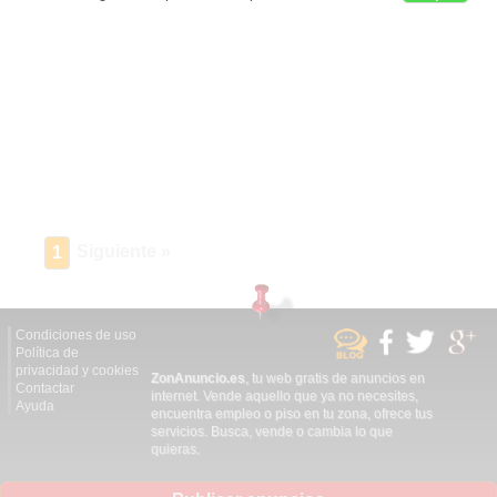
Siguiente »
1
Condiciones de uso
Política de
privacidad y cookies
ZonAnuncio.es
, tu web gratis de anuncios en
Contactar
internet. Vende aquello que ya no necesites,
Ayuda
encuentra empleo o piso en tu zona, ofrece tus
servicios. Busca, vende o cambia lo que
quieras.