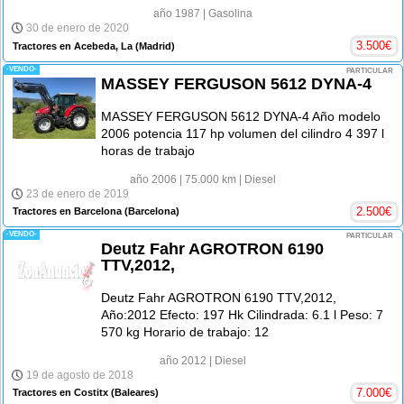
año 1987
| Gasolina
30 de enero de 2020
3.500
€
Tractores en Acebeda, La
(Madrid)
-VENDO-
PARTICULAR
MASSEY FERGUSON 5612 DYNA-4
MASSEY FERGUSON 5612 DYNA-4 Año modelo
2006 potencia 117 hp volumen del cilindro 4 397 l
horas de trabajo
año 2006
| 75.000 km
| Diesel
23 de enero de 2019
2.500
€
Tractores en Barcelona
(Barcelona)
-VENDO-
PARTICULAR
Deutz Fahr AGROTRON 6190
TTV,2012,
Deutz Fahr AGROTRON 6190 TTV,2012,
Año:2012 Efecto: 197 Hk Cilindrada: 6.1 l Peso: 7
570 kg Horario de trabajo: 12
año 2012
| Diesel
19 de agosto de 2018
7.000
€
Tractores en Costitx
(Baleares)