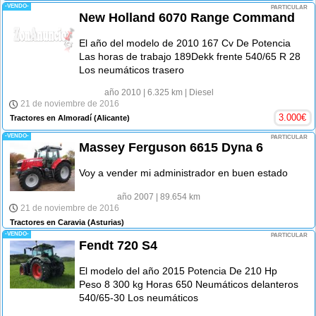
-VENDO-
PARTICULAR
New Holland 6070 Range Command
El año del modelo de 2010 167 Cv De Potencia
Las horas de trabajo 189Dekk frente 540/65 R 28
Los neumáticos trasero
año 2010
| 6.325 km
| Diesel
21 de noviembre de 2016
3.000
€
Tractores en Almoradí
(Alicante)
-VENDO-
PARTICULAR
Massey Ferguson 6615 Dyna 6
Voy a vender mi administrador en buen estado
año 2007
| 89.654 km
21 de noviembre de 2016
Tractores en Caravia
(Asturias)
-VENDO-
PARTICULAR
Fendt 720 S4
El modelo del año 2015 Potencia De 210 Hp
Peso 8 300 kg Horas 650 Neumáticos delanteros
540/65-30 Los neumáticos