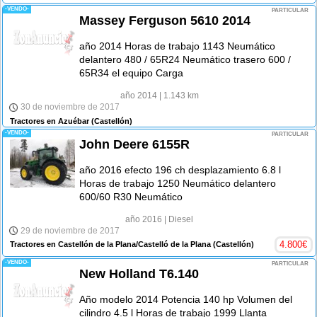
-VENDO-
PARTICULAR
Massey Ferguson 5610 2014
año 2014 Horas de trabajo 1143 Neumático
delantero 480 / 65R24 Neumático trasero 600 /
65R34 el equipo Carga
año 2014
| 1.143 km
30 de noviembre de 2017
Tractores en Azuébar
(Castellón)
-VENDO-
PARTICULAR
John Deere 6155R
año 2016 efecto 196 ch desplazamiento 6.8 l
Horas de trabajo 1250 Neumático delantero
600/60 R30 Neumático
año 2016
| Diesel
29 de noviembre de 2017
4.800
€
Tractores en Castellón de la Plana/Castelló de la Plana
(Castellón)
-VENDO-
PARTICULAR
New Holland T6.140
Año modelo 2014 Potencia 140 hp Volumen del
cilindro 4.5 l Horas de trabajo 1999 Llanta