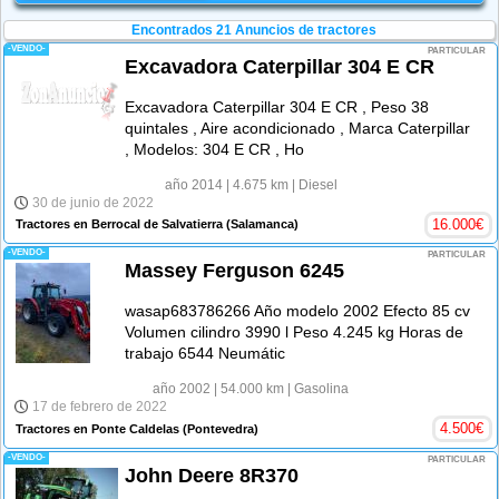
Encontrados 21
Anuncios de tractores
-VENDO-
PARTICULAR
Excavadora Caterpillar 304 E CR
Excavadora Caterpillar 304 E CR , Peso 38
quintales , Aire acondicionado , Marca Caterpillar
, Modelos: 304 E CR , Ho
año 2014
| 4.675 km
| Diesel
30 de junio de 2022
16.000
€
Tractores en Berrocal de Salvatierra
(Salamanca)
-VENDO-
PARTICULAR
Massey Ferguson 6245
wasap683786266 Año modelo 2002 Efecto 85 cv
Volumen cilindro 3990 l Peso 4.245 kg Horas de
trabajo 6544 Neumátic
año 2002
| 54.000 km
| Gasolina
17 de febrero de 2022
4.500
€
Tractores en Ponte Caldelas
(Pontevedra)
-VENDO-
PARTICULAR
John Deere 8R370