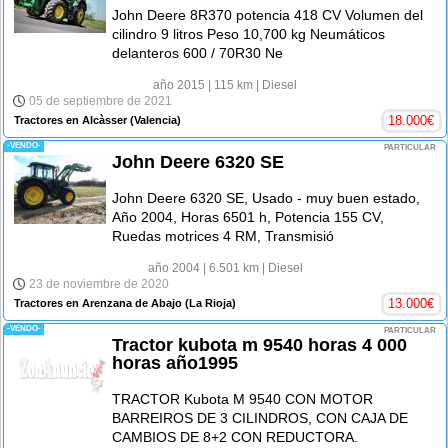
John Deere 8R370 potencia 418 CV Volumen del
cilindro 9 litros Peso 10,700 kg Neumáticos
delanteros 600 / 70R30 Ne
año 2015
| 115 km
| Diesel
05 de septiembre de 2021
18.000
€
Tractores en Alcàsser
(Valencia)
-VENDO-
PARTICULAR
John Deere 6320 SE
John Deere 6320 SE, Usado - muy buen estado,
Año 2004, Horas 6501 h, Potencia 155 CV,
Ruedas motrices 4 RM, Transmisió
año 2004
| 6.501 km
| Diesel
23 de noviembre de 2020
13.000
€
Tractores en Arenzana de Abajo
(La Rioja)
-VENDO-
PARTICULAR
Tractor kubota m 9540 horas 4 000
horas año1995
TRACTOR Kubota M 9540 CON MOTOR
BARREIROS DE 3 CILINDROS, CON CAJA DE
CAMBIOS DE 8+2 CON REDUCTORA.