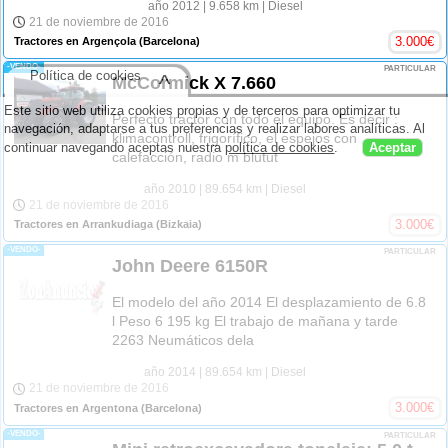
año 2012
| 9.658 km
| Diesel
21 de noviembre de 2016
3.000
€
Tractores en Argençola
(Barcelona)
-VENDO-
PARTICULAR
Política de cookies
^
McCormick X 7.660
Este sitio web utiliza cookies propias y de terceros para optimizar tu
Perfecto tractor con todo el equipo. Es decir :
navegación, adaptarse a tus preferencias y realizar labores analíticas. Al
klimacontroll, frigorífico, el espejos con
continuar navegando aceptas nuestra
política de cookies
.
Aceptar
calefacción, radio m blutut
año 2010
| 89.654 km
| Diesel
21 de noviembre de 2016
3.000
€
Tractores en Arrankudiaga
(Bizkaia)
-VENDO-
PARTICULAR
John Deere 6150R
El modelo del año 2014 El desplazamiento de 6.8
l Peso 6 195 kg El trabajo de mañana y tarde
2263 Neumáticos dela
año 2014
| 89.654 km
| Diesel
21 de noviembre de 2016
3.000
€
Tractores en Argentona
(Barcelona)
-VENDO-
PARTICULAR