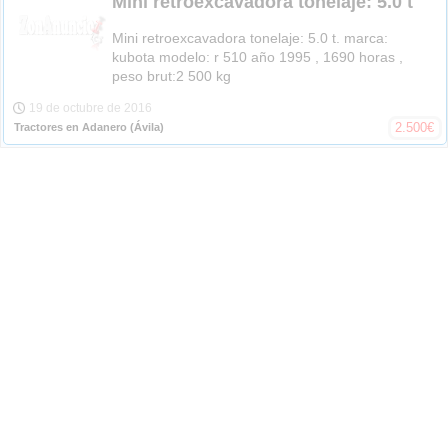
Mini retroexcavadora tonelaje: 5.0 t
Mini retroexcavadora tonelaje: 5.0 t. marca:
kubota modelo: r 510 año 1995 , 1690 horas ,
peso brut:2 500 kg
19 de octubre de 2016
2.500
€
Tractores en Adanero
(Ávila)