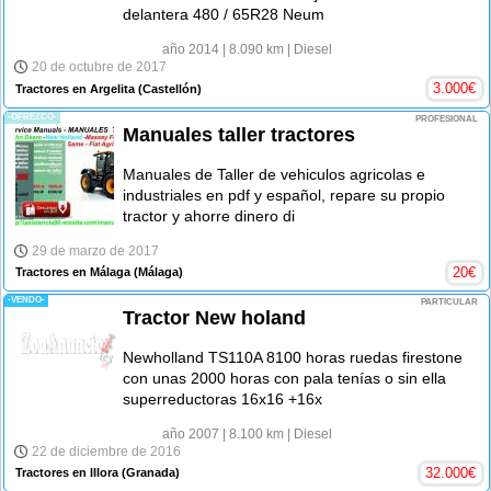
delantera 480 / 65R28 Neum
año 2014
| 8.090 km
| Diesel
20 de octubre de 2017
3.000
€
Tractores en Argelita
(Castellón)
-OFREZCO-
PROFESIONAL
Manuales taller tractores
Manuales de Taller de vehiculos agricolas e
industriales en pdf y español, repare su propio
tractor y ahorre dinero di
29 de marzo de 2017
20
€
Tractores en Málaga
(Málaga)
-VENDO-
PARTICULAR
Tractor New holand
Newholland TS110A 8100 horas ruedas firestone
con unas 2000 horas con pala tenías o sin ella
superreductoras 16x16 +16x
año 2007
| 8.100 km
| Diesel
22 de diciembre de 2016
32.000
€
Tractores en Illora
(Granada)