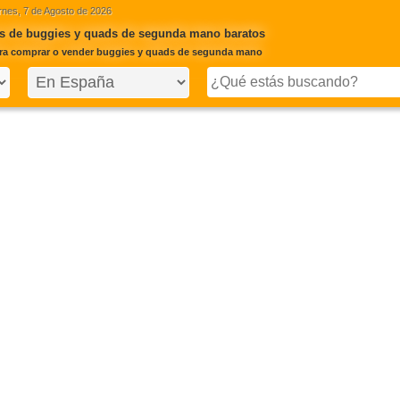
rnes, 7 de Agosto de 2026
s de buggies y quads de segunda mano baratos
ra comprar o vender buggies y quads de segunda mano