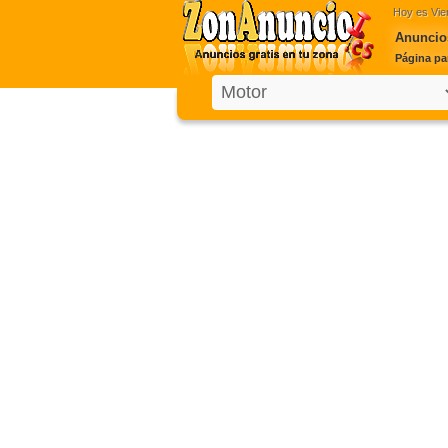
Hoy es
Vie
Anuncio
Página pa