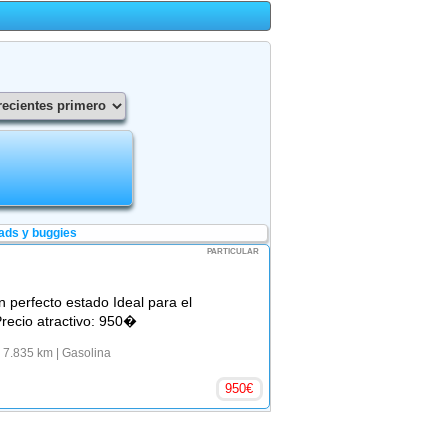
ads y buggies
PARTICULAR
perfecto estado Ideal para el
Precio atractivo: 950�
 7.835 km
| Gasolina
950
€