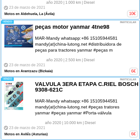
año 2020
| 1.000 km
| Diesel
23 de marzo de 2021
10
€
Motos en Aldehuela, La
(Ávila)
-VENDO-
PARTICULAR
peças motor yanmar 4tne98
MAR-Mandy whatsapp:+86 15105944581
mandy(at)china-lutong.net #distribuidora de
peças para tractores yanmar #peças m
año 2020
| 2.500 km
| Diesel
23 de marzo de 2021
6
€
Motos en Arantzazu
(Bizkaia)
-VENDO-
PARTICULAR
VALVULA 3ERA ETAPA C.RIEL BOSCH
9308-621C
MAR-Mandy whatsapp:+86 15105944581
mandy(at)china-lutong.net #peças tratores
yanmar #peças yanmar #Porta-válvula
año 2020
| 10.000 km
| Diesel
23 de marzo de 2021
6
€
Motos en Avilés
(Asturias)