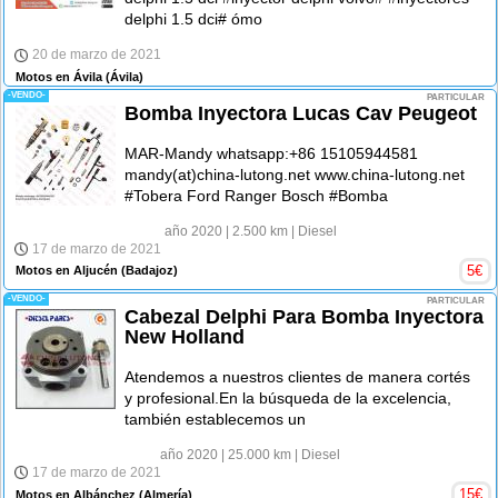
delphi 1.5 dci# ómo
20 de marzo de 2021
Motos en Ávila
(Ávila)
-VENDO-
PARTICULAR
Bomba Inyectora Lucas Cav Peugeot
MAR-Mandy whatsapp:+86 15105944581
mandy(at)china-lutong.net www.china-lutong.net
#Tobera Ford Ranger Bosch #Bomba
año 2020
| 2.500 km
| Diesel
17 de marzo de 2021
5
€
Motos en Aljucén
(Badajoz)
-VENDO-
PARTICULAR
Cabezal Delphi Para Bomba Inyectora
New Holland
Atendemos a nuestros clientes de manera cortés
y profesional.En la búsqueda de la excelencia,
también establecemos un
año 2020
| 25.000 km
| Diesel
17 de marzo de 2021
15
€
Motos en Albánchez
(Almería)