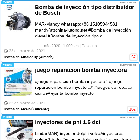
-VENDO-
PARTICULAR
Bomba de inyección tipo distribuidor
de Bosch
MAR-Mandy whatsapp:+86 15105944581
mandy(at)china-lutong.net #Bomba de inyección
diésel #Bomba de inyección tipo d
año 2020
| 1.000 km
| Gasolina
23 de marzo de 2021
5
€
Motos en Alboloduy
(Almería)
-VENDO-
PARTICULAR
juego reparacion bomba inyectora
#juego reparacion bomba inyectora# #juego
reparacion bomba inyectora# #juegos de reparar
carros# #junta bomba inyecto
22 de marzo de 2021
10
€
Motos en Alcalalí
(Alicante)
-VENDO-
PARTICULAR
inyectores delphi 1.5 dci
Linda(MAR) inyector delphi volvo&inyectores
delphi 1.5 dci #inyector delphi volvo# #inyectores