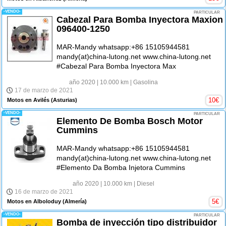
-VENDO-
PARTICULAR
Cabezal Para Bomba Inyectora Maxion
096400-1250
MAR-Mandy whatsapp:+86 15105944581
mandy(at)china-lutong.net www.china-lutong.net
#Cabezal Para Bomba Inyectora Max
año 2020
| 10.000 km
| Gasolina
17 de marzo de 2021
10
€
Motos en Avilés
(Asturias)
-VENDO-
PARTICULAR
Elemento De Bomba Bosch Motor
Cummins
MAR-Mandy whatsapp:+86 15105944581
mandy(at)china-lutong.net www.china-lutong.net
#Elemento Da Bomba Injetora Cummins
año 2020
| 10.000 km
| Diesel
16 de marzo de 2021
5
€
Motos en Alboloduy
(Almería)
-VENDO-
PARTICULAR
Bomba de inyección tipo distribuidor