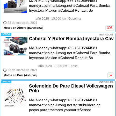
MAR-Mandy whatsapp:+86 15105944581
mandy(at)china-lutong.net #Cabezal Para Bomba
Inyectora Maxion #Cabezal Renault Bo
año 2020
| 10.000 km
| Gasolina
23 de marzo de 2021
30
€
Motos en Abrera
(Barcelona)
-VENDO-
PARTICULAR
Cabezal Y Rotor Bomba Inyectora Cav
MAR-Mandy whatsapp:+86 15105944581
mandy(at)china-lutong.net #Cabezal Para Bomba
Inyectora Maxion #Cabezal Renault Bo
año 2020
| 1.000 km
| Diesel
23 de marzo de 2021
5
€
Motos en Boal
(Asturias)
-VENDO-
PARTICULAR
Solenoide De Pare Diesel Volkswagen
Polo
MAR-Mandy whatsapp:+86 15105944581
mandy(at)china-lutong.net #distribuidora de
peças para tractores yanmar #Sensor