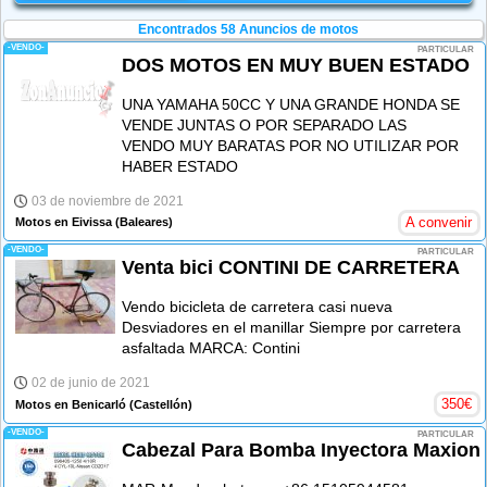
Encontrados 58
Anuncios de motos
-VENDO-
PARTICULAR
DOS MOTOS EN MUY BUEN ESTADO
UNA YAMAHA 50CC Y UNA GRANDE HONDA SE
VENDE JUNTAS O POR SEPARADO LAS
VENDO MUY BARATAS POR NO UTILIZAR POR
HABER ESTADO
03 de noviembre de 2021
A convenir
Motos en Eivissa
(Baleares)
-VENDO-
PARTICULAR
Venta bici CONTINI DE CARRETERA
Vendo bicicleta de carretera casi nueva
Desviadores en el manillar Siempre por carretera
asfaltada MARCA: Contini
02 de junio de 2021
350
€
Motos en Benicarló
(Castellón)
-VENDO-
PARTICULAR
Cabezal Para Bomba Inyectora Maxion