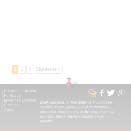
1
2
3
Siguiente »
Condiciones de uso
Política de
privacidad y cookies
ZonAnuncio.es
, tu web gratis de anuncios en
Contactar
internet. Vende aquello que ya no necesites,
Ayuda
encuentra empleo o piso en tu zona, ofrece tus
servicios. Busca, vende o cambia lo que
quieras.