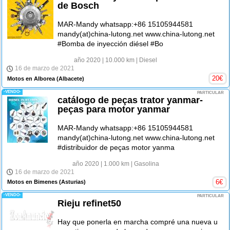
de Bosch
MAR-Mandy whatsapp:+86 15105944581
mandy(at)china-lutong.net www.china-lutong.net
#Bomba de inyección diésel #Bo
año 2020
| 10.000 km
| Diesel
16 de marzo de 2021
20
€
Motos en Alborea
(Albacete)
-VENDO-
PARTICULAR
catálogo de peças trator yanmar-
peças para motor yanmar
MAR-Mandy whatsapp:+86 15105944581
mandy(at)china-lutong.net www.china-lutong.net
#distribuidor de peças motor yanma
año 2020
| 1.000 km
| Gasolina
16 de marzo de 2021
6
€
Motos en Bimenes
(Asturias)
-VENDO-
PARTICULAR
Rieju refinet50
Hay que ponerla en marcha compré una nueva u