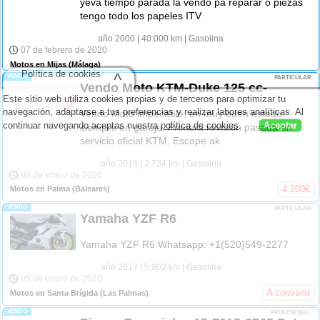
yeva tiempo parada la vendo pa reparar o piezas
tengo todo los papeles ITV
año 2000
| 40.000 km
| Gasolina
07 de febrero de 2020
Motos en Mijas
(Málaga)
Política de cookies
^
-VENDO-
PARTICULAR
Vendo Moto KTM-Duke 125 cc-
Este sitio web utiliza cookies propias y de terceros para optimizar tu
navegación, adaptarse a tus preferencias y realizar labores analíticas. Al
Vendo Moto impecable, en muy buen estado,
continuar navegando aceptas nuestra
política de cookies
.
Aceptar
siempre en garaje. Primera revisión pasada en
servicio oficial KTM. Escape ak
año 2016
| 2.734 km
| Gasolina
08 de enero de 2020
4.200
€
Motos en Palma
(Baleares)
-VENDO-
PARTICULAR
Yamaha YZF R6
Yamaha YZF R6 Whatsapp: +1(520)549-2277
año 2017
| 5.902 km
| Gasolina
05 de enero de 2020
A convenir
Motos en Santa Brígida
(Las Palmas)
-VENDO-
PROFESIONAL