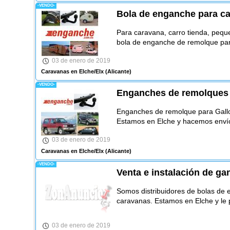
-VENDO-
Bola de enganche para c
Para caravana, carro tienda, pequeñ
bola de enganche de remolque par
03 de enero de 2019
Caravanas en Elche/Elx
(Alicante)
-VENDO-
Enganches de remolques 
Enganches de remolque para Gallo
Estamos en Elche y hacemos enví
03 de enero de 2019
Caravanas en Elche/Elx
(Alicante)
-VENDO-
Venta e instalación de g
Somos distribuidores de bolas de
caravanas. Estamos en Elche y le
03 de enero de 2019