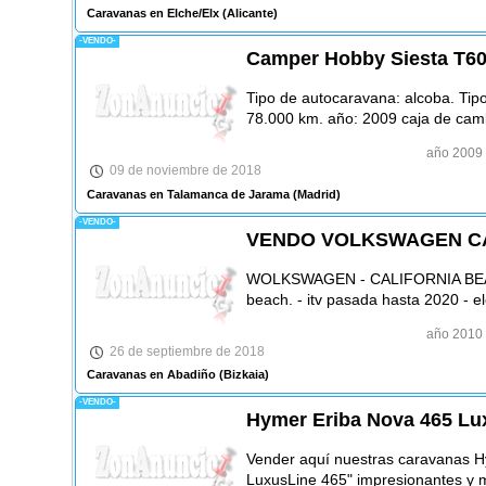
Caravanas en Elche/Elx
(Alicante)
-VENDO-
Camper Hobby Siesta T6
Tipo de autocaravana: alcoba. Tipo
78.000 km. año: 2009 caja de cam
año 2009
09 de noviembre de 2018
Caravanas en Talamanca de Jarama
(Madrid)
-VENDO-
VENDO VOLKSWAGEN CA
WOLKSWAGEN - CALIFORNIA BEACH
beach. - itv pasada hasta 2020 - el
año 2010
26 de septiembre de 2018
Caravanas en Abadiño
(Bizkaia)
-VENDO-
Hymer Eriba Nova 465 Lu
Vender aquí nuestras caravanas H
LuxusLine 465" impresionantes y 