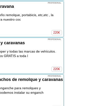
PROFESIONAL
aravana
o remolque, portabicis, etc,etc , la
a nuestro coc
220
€
PROFESIONAL
y caravanas
per y todas las marcas de vehículos.
os GRATIS a toda l
220
€
PROFESIONAL
anchos de remolque y caravanas
 enganche para remolques y
 podemos instalar su enganch