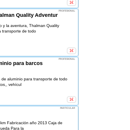
1
€
PROFESIONAL
alman Quality Adventur
o y la aventura, Thalman Quality
a transporte de todo
1
€
PROFESIONAL
inio para barcos
 de aluminio para transporte de todo
tos,, vehícul
1
€
PARTICULAR
0 km Fabricación año 2013 Caja de
rueda Para la