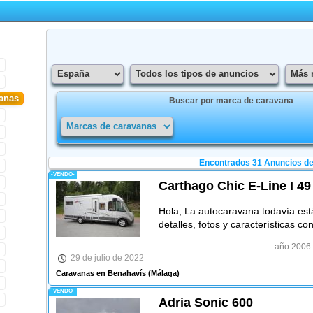
anas
Buscar por marca de caravana
Encontrados 31
Anuncios d
-VENDO-
Carthago Chic E-Line I 4
Hola, La autocaravana todavía est
detalles, fotos y características co
año 2006
29 de julio de 2022
Caravanas en Benahavís
(Málaga)
-VENDO-
Adria Sonic 600