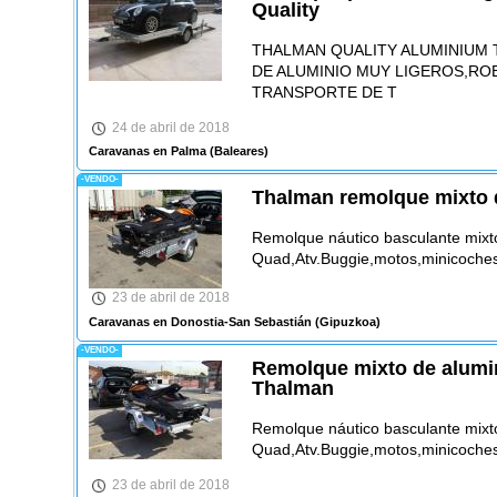
Quality
THALMAN QUALITY ALUMINIUM 
DE ALUMINIO MUY LIGEROS,RO
TRANSPORTE DE T
24 de abril de 2018
Caravanas en Palma
(Baleares)
-VENDO-
Thalman remolque mixto 
Remolque náutico basculante mixt
Quad,Atv.Buggie,motos,minicoches
23 de abril de 2018
Caravanas en Donostia-San Sebastián
(Gipuzkoa)
-VENDO-
Remolque mixto de alumi
Thalman
Remolque náutico basculante mixt
Quad,Atv.Buggie,motos,minicoches
23 de abril de 2018