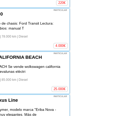
220
€
PARTICULAR
00
 de chasis: Ford Transit Lectura:
bios: manual T
| 78.000 km
| Diesel
4.000
€
PARTICULAR
LIFORNIA BEACH
 Se vende wolkswagen california
evalunas eléctri
| 85.000 km
| Diesel
25.000
€
PARTICULAR
xus Line
ymer, modelo marca "Eriba Nova -
muy elegantes. Más de