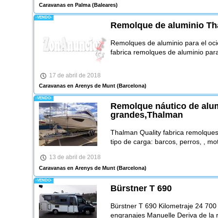
Caravanas en Palma
(Baleares)
-VENDO-
Remolque de aluminio Th
Remolques de aluminio para el oci
fabrica remolques de aluminio par
17 de abril de 2018
Caravanas en Arenys de Munt
(Barcelona)
-VENDO-
Remolque náutico de alum
grandes,Thalman
Thalman Quality fabrica remolques
tipo de carga: barcos, perros, , mo
13 de abril de 2018
Caravanas en Arenys de Munt
(Barcelona)
-VENDO-
Bürstner T 690
Bürstner T 690 Kilometraje 24 70
engranajes Manuelle Deriva de la 