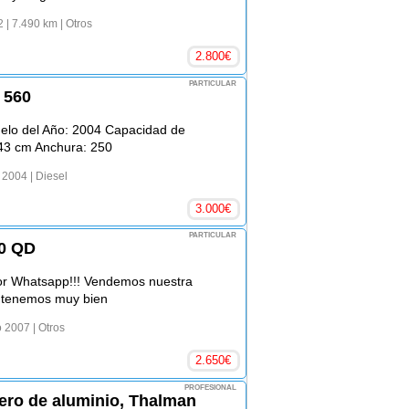
2
| 7.490 km
| Otros
2.800
€
PARTICULAR
 560
elo del Año: 2004 Capacidad de
843 cm Anchura: 250
 2004
| Diesel
3.000
€
PARTICULAR
20 QD
por Whatsapp!!! Vendemos nuestra
 tenemos muy bien
o 2007
| Otros
2.650
€
PROFESIONAL
ero de aluminio, Thalman