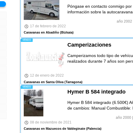
Póngase en contacto conmigo por
información sobre la autocaravan
año 2002
17 de febrero de 2022
Caravanas en Abadiño
(Bizkaia)
-VENDO-
Camperizaciones
Camperizamos todo tipo de vehícul
realizados durante 7 años son per
12 de enero de 2022
Caravanas en Santa Oliva
(Tarragona)
-VENDO-
Hymer B 584 integrado
Hymer B 584 integrado (6.500€) A
de cambios: Manual Combustible: 
año 2000
|
08 de noviembre de 2021
Caravanas en Mazuecos de Valdeginate
(Palencia)