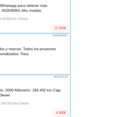
 Whatsapp para obtener más
a. 602636901 Año modelo:
| 49.000 km
| Diesel
12.500
€
PROFESIONAL
os y marcas. Todos los proyectos
sonalizados. Para
PARTICULAR
ño: 2000 Kilómetro: 185.402 km Caja
Diesel
 185.402 km
| Diesel
6.500
€