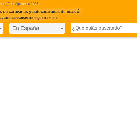
rnes, 7 de Agosto de 2026
s de caravanas y autocaravanas de ocasión
s y autocaravanas de segunda mano