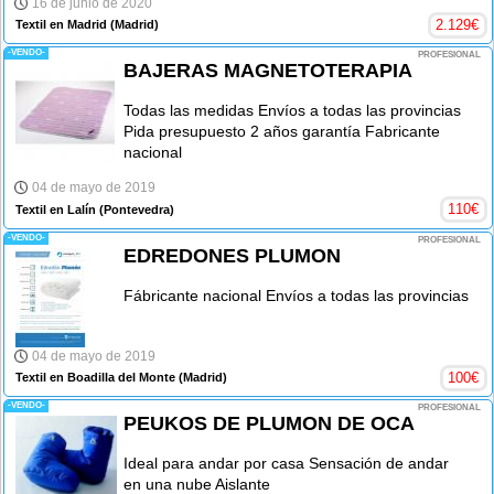
16 de junio de 2020
2.129
€
Textil en Madrid
(Madrid)
-VENDO-
PROFESIONAL
BAJERAS MAGNETOTERAPIA
Todas las medidas Envíos a todas las provincias
Pida presupuesto 2 años garantía Fabricante
nacional
04 de mayo de 2019
110
€
Textil en Lalín
(Pontevedra)
-VENDO-
PROFESIONAL
EDREDONES PLUMON
Fábricante nacional Envíos a todas las provincias
04 de mayo de 2019
100
€
Textil en Boadilla del Monte
(Madrid)
-VENDO-
PROFESIONAL
PEUKOS DE PLUMON DE OCA
Ideal para andar por casa Sensación de andar
en una nube Aislante