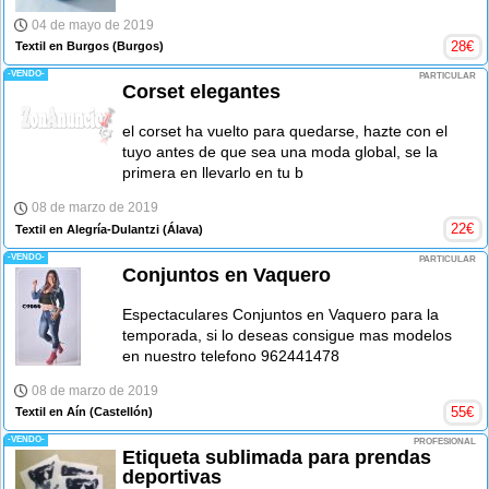
04 de mayo de 2019
28
€
Textil en Burgos
(Burgos)
-VENDO-
PARTICULAR
Corset elegantes
el corset ha vuelto para quedarse, hazte con el
tuyo antes de que sea una moda global, se la
primera en llevarlo en tu b
08 de marzo de 2019
22
€
Textil en Alegría-Dulantzi
(Álava)
-VENDO-
PARTICULAR
Conjuntos en Vaquero
Espectaculares Conjuntos en Vaquero para la
temporada, si lo deseas consigue mas modelos
en nuestro telefono 962441478
08 de marzo de 2019
55
€
Textil en Aín
(Castellón)
-VENDO-
PROFESIONAL
Etiqueta sublimada para prendas
deportivas