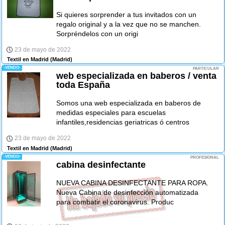
Si quieres sorprender a tus invitados con un
regalo original y a la vez que no se manchen.
Sorpréndelos con un origi
23 de mayo de 2022
Textil en Madrid
(Madrid)
-VENDO-
PARTICULAR
web especializada en baberos / venta
toda España
Somos una web especializada en baberos de
medidas especiales para escuelas
infantiles,residencias geriatricas ó centros
23 de mayo de 2022
Textil en Madrid
(Madrid)
-VENDO-
PROFESIONAL
cabina desinfectante
NUEVA CABINA DESINFECTANTE PARA ROPA.
Nueva Cabina de desinfección automatizada
para combatir el coronavirus. Produc