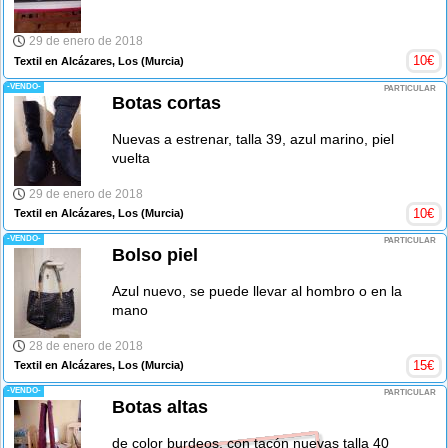
29 de enero de 2018
10
€
Textil en Alcázares, Los
(Murcia)
-VENDO-
PARTICULAR
Botas cortas
Nuevas a estrenar, talla 39, azul marino, piel
vuelta
29 de enero de 2018
10
€
Textil en Alcázares, Los
(Murcia)
-VENDO-
PARTICULAR
Bolso piel
Azul nuevo, se puede llevar al hombro o en la
mano
28 de enero de 2018
15
€
Textil en Alcázares, Los
(Murcia)
-VENDO-
PARTICULAR
Botas altas
de color burdeos, con tacón nuevas talla 40