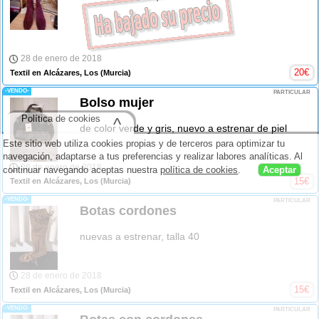
28 de enero de 2018
20
€
Textil en Alcázares, Los
(Murcia)
-VENDO-
PARTICULAR
Bolso mujer
Política de cookies
^
de color verde y gris, nuevo a estrenar de piel
Este sitio web utiliza cookies propias y de terceros para optimizar tu
navegación, adaptarse a tus preferencias y realizar labores analíticas. Al
28 de enero de 2018
continuar navegando aceptas nuestra
política de cookies
.
Aceptar
15
€
Textil en Alcázares, Los
(Murcia)
-VENDO-
PARTICULAR
Botas cordones
nuevas a estrenar, talla 40
28 de enero de 2018
15
€
Textil en Alcázares, Los
(Murcia)
-VENDO-
PARTICULAR