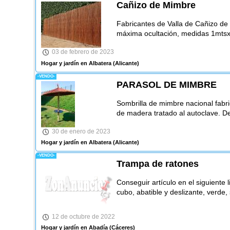
Cañizo de Mimbre
Fabricantes de Valla de Cañizo de
máxima ocultación, medidas 1mtsx
03 de febrero de 2023
Hogar y jardín en Albatera
(Alicante)
-VENDO-
PARASOL DE MIMBRE
Sombrilla de mimbre nacional fabri
de madera tratado al autoclave. D
30 de enero de 2023
Hogar y jardín en Albatera
(Alicante)
-VENDO-
Trampa de ratones
Conseguir artículo en el siguiente 
cubo, abatible y deslizante, verde
12 de octubre de 2022
Hogar y jardín en Abadía
(Cáceres)