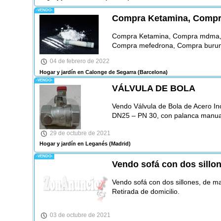
-VENDO-
Compra Ketamina, Compr
Compra Ketamina, Compra mdma, 
Compra mefedrona, Compra burun
04 de febrero de 2022
Hogar y jardín en Calonge de Segarra
(Barcelona)
-VENDO-
VÁLVULA DE BOLA
Vendo Válvula de Bola de Acero I
DN25 – PN 30, con palanca manual
29 de octubre de 2021
Hogar y jardín en Leganés
(Madrid)
-VENDO-
Vendo sofá con dos sillo
Vendo sofá con dos sillones, de m
Retirada de domicilio.
03 de octubre de 2021