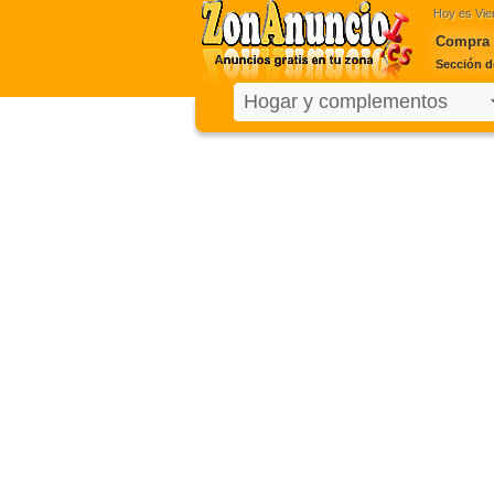
Hoy es
Vie
Compra v
Sección d