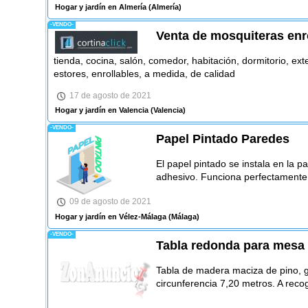
Hogar y jardín en Almería
(Almería)
-VENDO-
Venta de mosquiteras enr
tienda, cocina, salón, comedor, habitación, dormitorio, exte
estores, enrollables, a medida, de calidad
17 de agosto de 2021
Hogar y jardín en Valencia
(Valencia)
-VENDO-
Papel Pintado Paredes
El papel pintado se instala en la p
adhesivo. Funciona perfectament
09 de agosto de 2021
Hogar y jardín en Vélez-Málaga
(Málaga)
-VENDO-
Tabla redonda para mesa 
Tabla de madera maciza de pino, g
circunferencia 7,20 metros. A reco