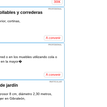
300
€
PROFESIONAL
ollables y correderas
rior, cortinas,
A convenir
PROFESIONAL
ared o en los muebles utilizando cola o
e en la mayor�
A convenir
PARTICULAR
de jardín
rosor 8 cm, diámetro 2,30 metros,
ger en Gibraleón,