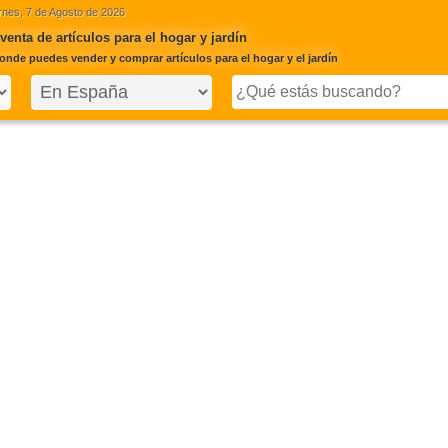
rnes, 7 de Agosto de 2026
enta de artículos para el hogar y jardín
onde puedes vender y comprar artículos para el hogar y el jardín