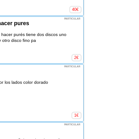
40
€
PARTICULAR
hacer pures
hacer purés tiene dos discos uno
 otro disco fino pa
2
€
PARTICULAR
or los lados color dorado
1
€
PARTICULAR