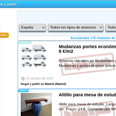
ar y jardín
ardín
Encontrados 176
Anuncios de 
-OFREZCO-
Mudanzas portes económ
8 €/m2
Estamos ubicados en Alcobendas y
Mudanzas y portes al mejor precio 
23 de julio de 2025
Hogar y jardín en Madrid
(Madrid)
-VENDO-
Altillo para mesa de estu
Altillo para mesa de estudio. Larg
cm. Precio: 14 €. Contactar por W