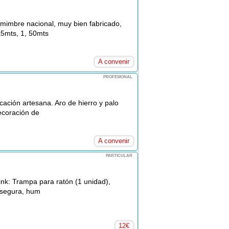
 mimbre nacional, muy bien fabricado,
5mts, 1, 50mts
A convenir
PROFESIONAL
cación artesana. Aro de hierro y palo
ecoración de
A convenir
PARTICULAR
link: Trampa para ratón (1 unidad),
, segura, hum
12
€