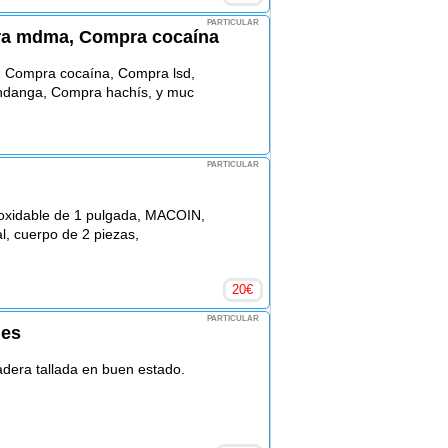
PARTICULAR
a mdma, Compra cocaína
Compra cocaína, Compra lsd,
danga, Compra hachís, y muc
PARTICULAR
noxidable de 1 pulgada, MACOIN,
, cuerpo de 2 piezas,
20
€
PARTICULAR
nes
adera tallada en buen estado.