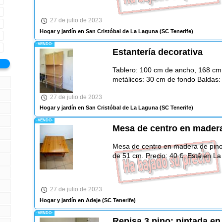
27 de julio de 2023
Hogar y jardín en San Cristóbal de La Laguna
(SC Tenerife)
-VENDO-
Estantería decorativa
Tablero: 100 cm de ancho, 168 cm 
metálicos: 30 cm de fondo Baldas:
27 de julio de 2023
Hogar y jardín en San Cristóbal de La Laguna
(SC Tenerife)
-VENDO-
Mesa de centro en mader
Mesa de centro en madera de pino.
de 51 cm. Precio: 40 €. Está en L
27 de julio de 2023
Hogar y jardín en Adeje
(SC Tenerife)
-VENDO-
Repisa 3 pino: pintada en