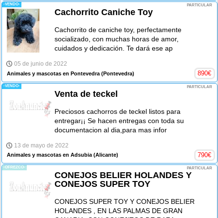
-VENDO-
PARTICULAR
Cachorrito Caniche Toy
Cachorrito de caniche toy, perfectamente
socializado, con muchas horas de amor,
cuidados y dedicación. Te dará ese ap
05 de junio de 2022
890
€
Animales y mascotas en Pontevedra
(Pontevedra)
-VENDO-
PARTICULAR
Venta de teckel
Preciosos cachorros de teckel listos para
entregar¡¡ Se hacen entregas con toda su
documentacion al dia,para mas infor
13 de mayo de 2022
790
€
Animales y mascotas en Adsubia
(Alicante)
-OFREZCO-
PARTICULAR
CONEJOS BELIER HOLANDES Y
CONEJOS SUPER TOY
CONEJOS SUPER TOY Y CONEJOS BELIER
HOLANDES , EN LAS PALMAS DE GRAN