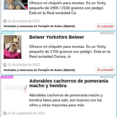
Ofrezco mi chiquitín para montas. Es un Yorky
pequeño de 1900 / 2100 gramos con pedigrí.
Está en la Real sociedad Ca
22 de octubre de 2023
A convenir
Animales y mascotas en Torrejón de Ardoz
(Madrid)
-OFREZCO-
PARTICULAR
Beiwer Yorkshire Beiwer
Ofrezco mi chiquitín para montas. Es un Yorky
pequeño de 1700 gramos con pedigrí. Está en la
Real sociedad Canina, m
22 de octubre de 2023
A convenir
Animales y mascotas en Torrejón de Ardoz
(Madrid)
-REGALO-
PARTICULAR
Adorables cachorros de pomerania
macho y hembra
Adorables cachorros de pomerania macho y
hembra listos para salir, son buenos con los
niños y otras mascotas para más
15 de septiembre de 2022