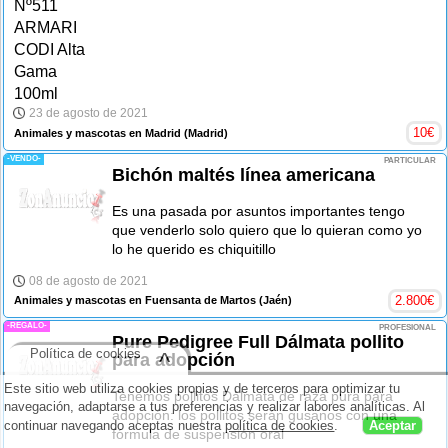
23 de agosto de 2021
10
€
Animales y mascotas en Madrid
(Madrid)
-VENDO-
PARTICULAR
Bichón maltés línea americana
Es una pasada por asuntos importantes tengo
que venderlo solo quiero que lo quieran como yo
lo he querido es chiquitillo
08 de agosto de 2021
2.800
€
Animales y mascotas en Fuensanta de Martos
(Jaén)
-REGALO-
PROFESIONAL
Pure Pedigree Full Dálmata pollito
Política de cookies
^
para adopción
Este sitio web utiliza cookies propias y de terceros para optimizar tu
Tenemos pollitos Dálmata de raza pura para
navegación, adaptarse a tus preferencias y realizar labores analíticas. Al
adopción: los pollitos serán gusanos con una
continuar navegando aceptas nuestra
política de cookies
.
Aceptar
fórmula de suspensión oral