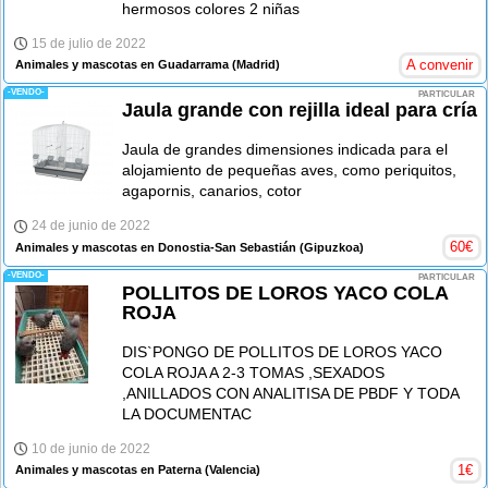
hermosos colores 2 niñas
15 de julio de 2022
A convenir
Animales y mascotas en Guadarrama
(Madrid)
-VENDO-
PARTICULAR
Jaula grande con rejilla ideal para cría
Jaula de grandes dimensiones indicada para el
alojamiento de pequeñas aves, como periquitos,
agapornis, canarios, cotor
24 de junio de 2022
60
€
Animales y mascotas en Donostia-San Sebastián
(Gipuzkoa)
-VENDO-
PARTICULAR
POLLITOS DE LOROS YACO COLA
ROJA
DIS`PONGO DE POLLITOS DE LOROS YACO
COLA ROJA A 2-3 TOMAS ,SEXADOS
,ANILLADOS CON ANALITISA DE PBDF Y TODA
LA DOCUMENTAC
10 de junio de 2022
1
€
Animales y mascotas en Paterna
(Valencia)