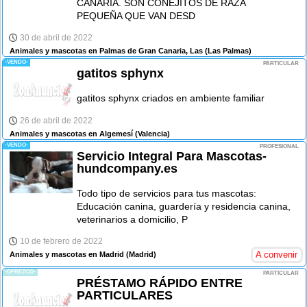
CANARIA. SON CONEJITOS DE RAZA
PEQUEÑA QUE VAN DESD
30 de abril de 2022
Animales y mascotas en Palmas de Gran Canaria, Las
(Las Palmas)
-VENDO-
PARTICULAR
gatitos sphynx
gatitos sphynx criados en ambiente familiar
26 de abril de 2022
Animales y mascotas en Algemesí
(Valencia)
-VENDO-
PROFESIONAL
Servicio Integral Para Mascotas-
hundcompany.es
Todo tipo de servicios para tus mascotas:
Educación canina, guardería y residencia canina,
veterinarios a domicilio, P
10 de febrero de 2022
A convenir
Animales y mascotas en Madrid
(Madrid)
-OFREZCO-
PARTICULAR
PRÉSTAMO RÁPIDO ENTRE
PARTICULARES