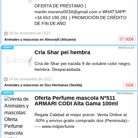
OFERTA DE PRÉSTAMO (
martin.moreno0034@gmail.com o WHATSAPP:
+34 653 190 281 ) PROMOCIÓN DE CRÉDITO
DE FIN DE AÑO
29 de diciembre de 2021
57.000
€
Animales y mascotas en Almoradí
(Alicante)
-VENDO-
PARTICULAR
Cría Shar pei hembra
Cría de Shar pei nacida 9 de octubre color negro,
hembra. Desparasitada.
24 de noviembre de 2021
150
€
Animales y mascotas en Dos Hermanas
(Sevilla)
-VENDO-
PROFESIONAL
Oferta Perfume mascota Nº511
ARMARI CODI Alta Gama 100ml
Regala Calidad al mejor precio. Venta Online al
-50% y envíos gratis comprado dos (Peninsula)--
---- www.mdperfume