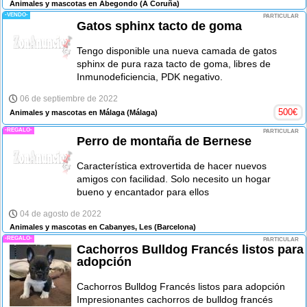
Animales y mascotas en Abegondo
(A Coruña)
-VENDO-
PARTICULAR
Gatos sphinx tacto de goma
Tengo disponible una nueva camada de gatos
sphinx de pura raza tacto de goma, libres de
Inmunodeficiencia, PDK negativo.
06 de septiembre de 2022
500
€
Animales y mascotas en Málaga
(Málaga)
-REGALO-
PARTICULAR
Perro de montaña de Bernese
Característica extrovertida de hacer nuevos
amigos con facilidad. Solo necesito un hogar
bueno y encantador para ellos
04 de agosto de 2022
Animales y mascotas en Cabanyes, Les
(Barcelona)
-REGALO-
PARTICULAR
Cachorros Bulldog Francés listos para
adopción
Cachorros Bulldog Francés listos para adopción
Impresionantes cachorros de bulldog francés