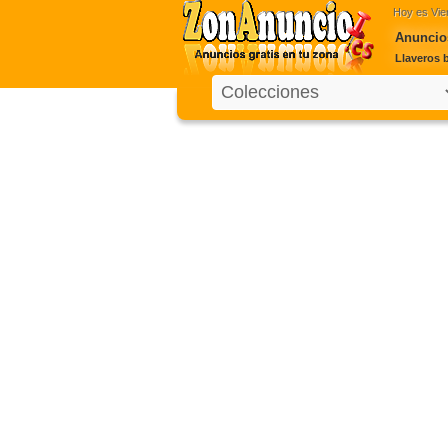
Hoy es
Vie
Anuncios
Llaveros b