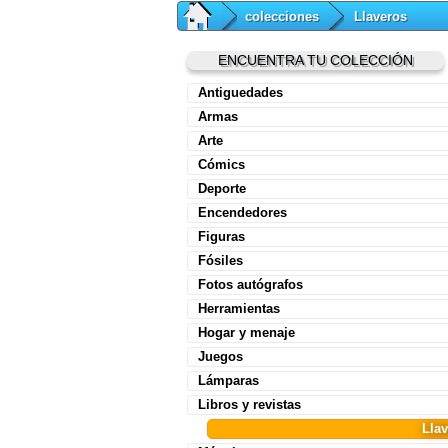
colecciones
Llaveros
ENCUENTRA TU COLECCIÓN
Antiguedades
Armas
Arte
Cómics
Deporte
Encendedores
Figuras
Fósiles
Fotos autógrafos
Herramientas
Hogar y menaje
Juegos
Lámparas
Libros y revistas
Lla