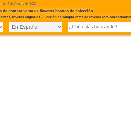
rnes, 7 de Agosto de 2026
 de compra venta de llaveros baratos de colección
aratos, llaveros originales ... Sección de compra venta de llaveros para colecccionist