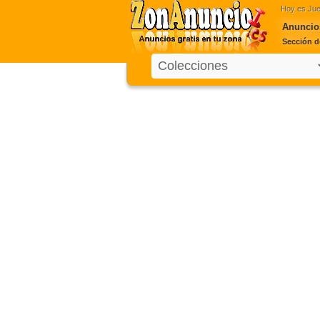
Hoy es
Jue
Anuncios
Sección d