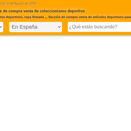
ves, 6 de Agosto de 2026
s de compra venta de coleccionismo deportivo
os deportivos, ropa firmada ... Sección de compra venta de artículos deportivos para